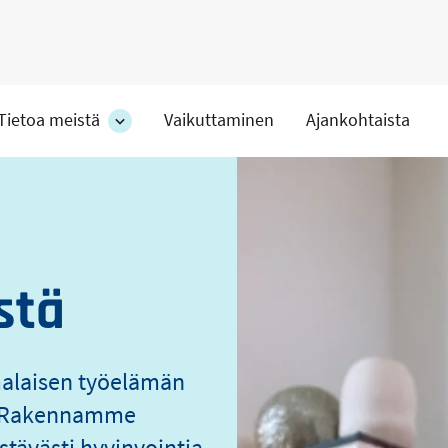
Tietoa meistä
Vaikuttaminen
Ajankohtaista
at
Tietoa
meistä
s
-
hteet
osion
alakohteet
stä
malaisen työelämän
o. Rakennamme
stävästi hyvinvointia.