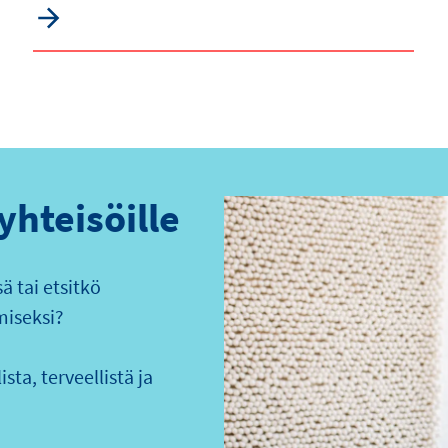
 yhteisöille
 tai etsitkö
miseksi?
sta, terveellistä ja