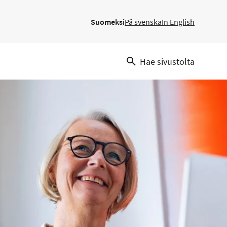
Suomeksi
På svenska
In English
Hae sivustolta