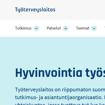
Hyppää
pääsisältöön
Työterveyslaitos
Tutkimus
Palvelut
Teemat
Tutkimus
Palvelut
Teem
-
-
-
Työterveyslaito
osion
osion
osion
alakohteet
alakohteet
alako
Hyvinvointia työ
Työterveyslaitos on riippumaton suo
tutkimus- ja asiantuntijaorganisaati
yhteiskuntaa, jossa tuottava työ luo ke