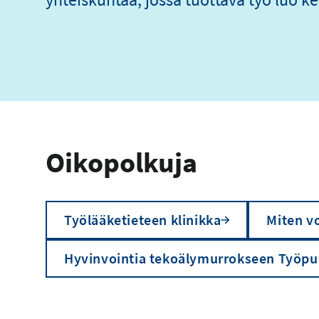
Oikopolkuja
Työlääketieteen klinikka
Miten vo
Hyvinvointia tekoälymurrokseen Työpu