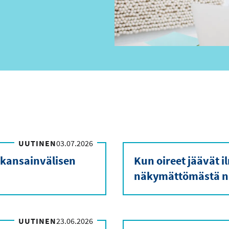
UUTINEN
03.07.2026
 kansainvälisen
Kun oireet jäävät 
näkymättömästä n
UUTINEN
23.06.2026