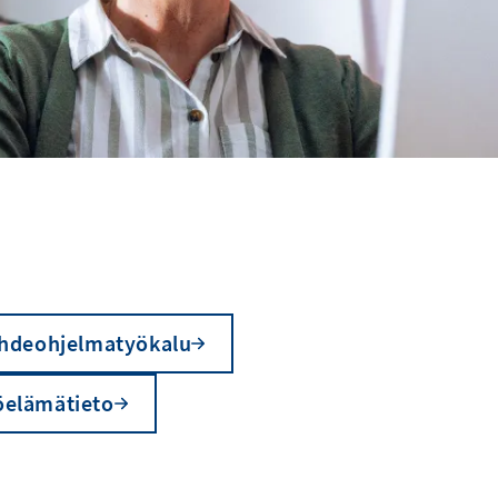
hdeohjelmatyökalu
öelämätieto