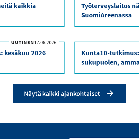
eitä kaikkia
Työterveyslaitos nä
SuomiAreenassa
UUTINEN
17.06.2026
s: kesäkuu 2026
Kunta10-tutkimus:
sukupuolen, ammat
Näytä kaikki ajankohtaiset