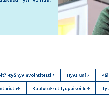
it? -työhyvinvointitesti
Hyvä uni
Päi
ntarista
Koulutukset työpaikoille
Ty