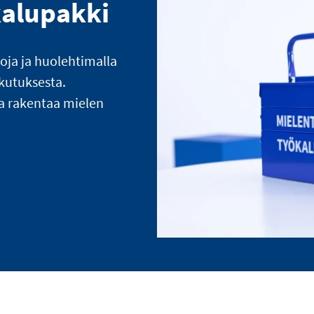
kalupakki
loja ja huolehtimalla
ikutuksesta.
a rakentaa mielen