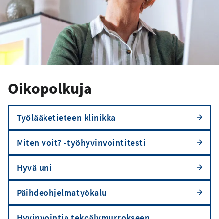
Oikopolkuja
Työlääketieteen klinikka
Miten voit? -työhyvinvointitesti
Hyvä uni
Päihdeohjelmatyökalu
Hyvinvointia tekoälymurrokseen