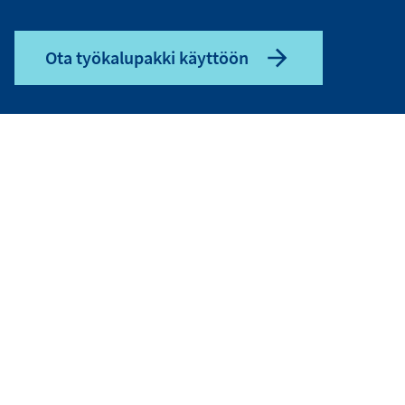
Ota työkalupakki käyttöön