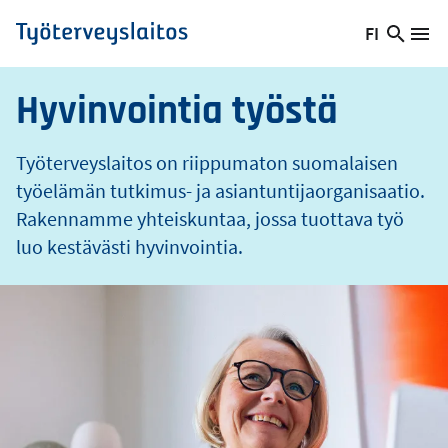
o
Hyppää
FI
s
Hae
Vaihda
Va
Työterveyslaitos
pääsisältöön
sivust
kieltä,
nykyinen
Hyvinvointia työstä
kieli:
Työterveyslaitos on riippumaton suomalaisen
työelämän tutkimus- ja asiantuntijaorganisaatio.
Rakennamme yhteiskuntaa, jossa tuottava työ
luo kestävästi hyvinvointia.