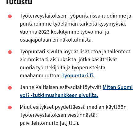
Tutustu
Työterveyslaitoksen Työpuntarissa ruodimme ja
puntaroimme työelämän tärkeitä kysymyksiä.
Vuonna 2023 keskitymme työvoima- ja
osaajapulaan eri näkökulmista.
Työpuntari-sivulta löydät lisätietoa ja tallenteet
aiemmista tilaisuuksista, jotka käsittelivät
nuoria työntekijöitä ja työperusteista
maahanmuuttoa:
Työpuntari.fi.
Janne Kaltiaisen esitysdiat löytyvät
Miten Suomi
voi? -tutkimushankkeen sivuilta.
Muut esitykset pyydettäessä median käyttöön
Työterveyslaitoksen viestinnästä:
paivi.lehtomurto
[at]
ttl.fi
.