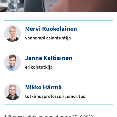
Mervi Ruokolainen
vanhempi asiantuntija
Janne Kaltiainen
erikoistutkija
Mikko Härmä
tutkimusprofessori, emeritus
Työterveyslaitoksen mediatiedote 27.10.2023