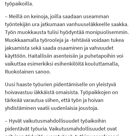
työpaikoilla.
– Meillä on keinoja, joilla saadaan useamman
työntekijän ura jatkumaan vanhuuseläkkeelle saakka.
Työn muokkausta tulisi hyödyntää monipuolisemmin.
Muokkaamalla työrooleja ja -tehtäviä voidaan tukea
jaksamista sekä saada osaaminen ja vahvuudet
käyttöön. Haitallisiin asenteisiin ja puhetapoihin voi
vaikuttaa esimerkiksi esihenkilöitä kouluttamalla,
Ruokolainen sanoo.
Uusi haaste työurien pidentämiselle on yleistyvä
hoivavastuu iäkkäistä omaisista. Työpaikkojen on
tärkeää varautua siihen, että työn ja hoivan
yhdistäminen vaatii uudenlaisia joustoja.
– Hyvät vaikutusmahdollisuudet työaikoihin
pidentävät työuria. Vaikutusmahdollisuudet ovat