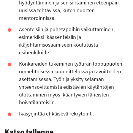
hyödyntäminen ja sen siirtäminen eteenpäin
uusissa tehtävissä, kuten nuorten
mentoroinnissa.
Asenteisiin ja puhetapoihin vaikuttaminen,
esimerkiksi ikäasenteisiin ja
ikäjohtamisosaamiseen koulutusta
esihenkilöille.
Konkareiden tukeminen työuran loppupuolen
omaehtoisessa suunnittelussa ja tavoitteiden
asettamisessa. Työn ja yksityiselämän
yhteensovittamista edistävien käytäntöjen
ulottaminen myös ikääntyvien läheisten
hoivatilanteisiin.
Ikäsyrjintää ehkäisevä rekrytointi.
Katso tallenne