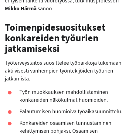
erityisen tärkeitä vuorotyössä, tutkimusprofessori
Mikko Härmä
sanoo.
Toimenpidesuositukset
konkareiden työurien
jatkamiseksi
Työterveyslaitos suosittelee työpaikkoja tukemaan
aktiivisesti vanhempien työntekijöiden työurien
jatkamista:
Työn muokkauksen mahdollistaminen
konkareiden näkökulmat huomioiden.
Palautumisen huomioiva työaikasuunnittelu.
Konkareiden osaamisen tunnustaminen
kehittymisen pohjaksi. Osaamisen