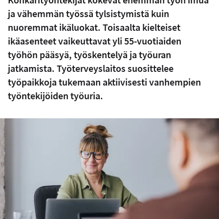
ja vähemmän työssä tylsistymistä kuin
nuoremmat ikäluokat. Toisaalta kielteiset
ikäasenteet vaikeuttavat yli 55-vuotiaiden
työhön pääsyä, työskentelyä ja työuran
jatkamista. Työterveyslaitos suosittelee
työpaikkoja tukemaan aktiivisesti vanhempien
työntekijöiden työuria.