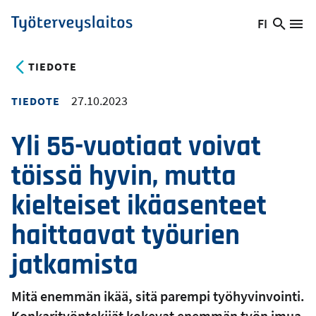
Hyppää
FI
Hae
Vaihda
Va
Työterveyslaitos
pääsisältöön
sivust
kieltä,
nykyinen
TIEDOTE
kieli:
27.10.2023
TIEDOTE
Yli 55-vuotiaat voivat
töissä hyvin, mutta
kielteiset ikäasenteet
haittaavat työurien
jatkamista
Mitä enemmän ikää, sitä parempi työhyvinvointi.
Konkarityöntekijät kokevat enemmän työn imua