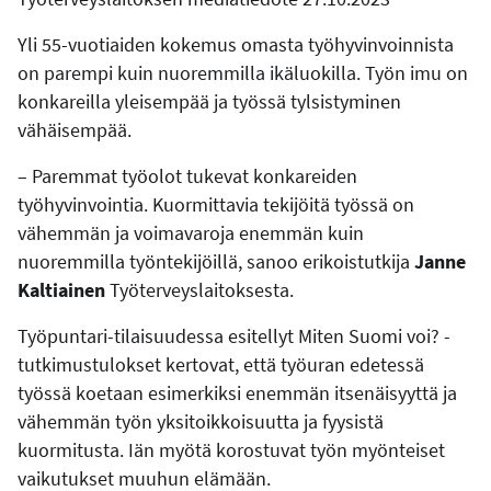
Yli 55-vuotiaiden kokemus omasta työhyvinvoinnista
on parempi kuin nuoremmilla ikäluokilla. Työn imu on
konkareilla yleisempää ja työssä tylsistyminen
vähäisempää.
– Paremmat työolot tukevat konkareiden
työhyvinvointia. Kuormittavia tekijöitä työssä on
vähemmän ja voimavaroja enemmän kuin
nuoremmilla työntekijöillä, sanoo erikoistutkija
Janne
Kaltiainen
Työterveyslaitoksesta.
Työpuntari-tilaisuudessa esitellyt Miten Suomi voi? -
tutkimustulokset kertovat, että työuran edetessä
työssä koetaan esimerkiksi enemmän itsenäisyyttä ja
vähemmän työn yksitoikkoisuutta ja fyysistä
kuormitusta. Iän myötä korostuvat työn myönteiset
vaikutukset muuhun elämään.