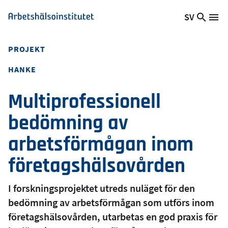
Hoppa
SV
Sök
Växla
Me
Arbetshälsoinstitutet
till
på
språk,
huvudinnehåll
webb
Aktuellt
PROJEKT
språk:
HANKE
Multiprofessionell
bedömning av
arbetsförmågan inom
företagshälsovården
I forskningsprojektet utreds nuläget för den
bedömning av arbetsförmågan som utförs inom
företagshälsovården, utarbetas en god praxis för