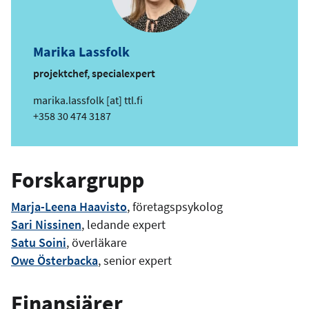
Marika Lassfolk
projektchef, specialexpert
e
marika.lassfolk
[at]
ttl.fi
-
Telefon
+358 30 474 3187
p
o
s
Forskargrupp
t
Marja-Leena Haavisto
, företagspsykolog
Sari Nissinen
, ledande expert
Satu Soini
, överläkare
Owe Österbacka
, senior expert
Finansiärer