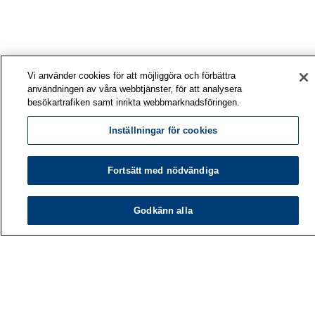
Vi använder cookies för att möjliggöra och förbättra
användningen av våra webbtjänster, för att analysera
besökartrafiken samt inrikta webbmarknadsföringen.
Inställningar för cookies
Fortsätt med nödvändiga
Godkänn alla
Arbetshälsoinstitutet
PB 40
00032 ARBETSHÄLSOINSTITUTET
Telefon: 030 474 1 (lna/msa)