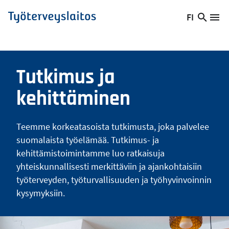
Hyppää
FI
Hae
Vaihda
Va
Työterveyslaitos
pääsisältöön
sivust
kieltä,
nykyinen
kieli:
Tutkimus ja
kehittäminen
Teemme korkeatasoista tutkimusta, joka palvelee
suomalaista työelämää. Tutkimus- ja
kehittämistoimintamme luo ratkaisuja
yhteiskunnallisesti merkittäviin ja ajankohtaisiin
työterveyden, työturvallisuuden ja työhyvinvoinnin
kysymyksiin.