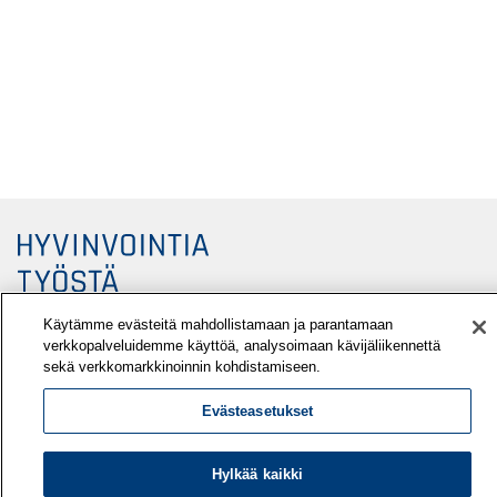
Käytämme evästeitä mahdollistamaan ja parantamaan
verkkopalveluidemme käyttöä, analysoimaan kävijäliikennettä
sekä verkkomarkkinoinnin kohdistamiseen.
Työterveyslaitos
Evästeasetukset
PL 40
00032 TYÖTERVEYSLAITOS
Hylkää kaikki
Puhelin: 030 474 1 (pvm/mpm)