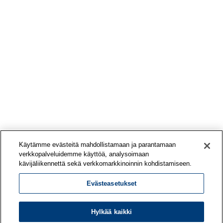
o
i
t
e
Käytämme evästeitä mahdollistamaan ja parantamaan
verkkopalveluidemme käyttöä, analysoimaan
kävijäliikennettä sekä verkkomarkkinoinnin kohdistamiseen.
Evästeasetukset
Hylkää kaikki