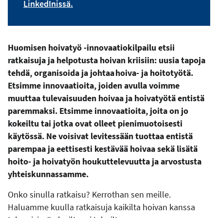
LinkedInissä.
Huomisen hoivatyö -innovaatiokilpailu etsii
ratkaisuja ja helpotusta hoivan kriisiin: uusia tapoja
tehdä, organisoida ja johtaa hoiva- ja hoitotyötä.
Etsimme innovaatioita, joiden avulla voimme
muuttaa tulevaisuuden hoivaa ja hoivatyötä entistä
paremmaksi. Etsimme innovaatioita, joita on jo
kokeiltu tai jotka ovat olleet pienimuotoisesti
käytössä. Ne voisivat levitessään tuottaa entistä
parempaa ja eettisesti kestävää hoivaa sekä lisätä
hoito- ja hoivatyön houkuttelevuutta ja arvostusta
yhteiskunnassamme.
Onko sinulla ratkaisu? Kerrothan sen meille.
Haluamme kuulla ratkaisuja kaikilta hoivan kanssa