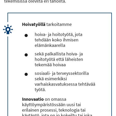
tekemisissä olevilta eri tahoilta.
Hoivatyöllä
tarkoitamme
hoiva- ja hoitotyötä, jota
tehdään koko ihmisen
elämänkaarella
sekä palkallista hoiva- ja
hoitotyötä että läheisten
tekemää hoivaa
sosiaali- ja terveyssektorilla
sekä esimerkiksi
varhaiskasvatuksessa tehtävää
työtä.
Innovaatio
on omassa
käyttöympäristössään uusi tai
erilainen prosessi, teknologia tai
käytäntö, jota on jo kokeiltu tai joka