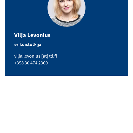
Vilja Levonius
erikoistutkija
s
vilja.levonius
[at]
ttl.fi
ä
Puhelin
+358 30 474 2360
h
k
ö
p
o
s
t
i
o
s