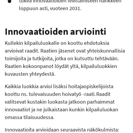
tukea innovaatioiden levittämiseen hankkeen
loppuun asti, vuoteen 2031.
Innovaatioiden arviointi
Kullekin kilpailuluokalle on koottu ehdotuksia
arvioivat raadit. Raatien jäsenet ovat yhteiskunnallisia
toimijoita ja tutkijoita, jotka on kutsuttu tehtävään.
Raatien kokoonpanot löydät yltä, kilpailuluokkien
kuvausten yhteydestä.
Kaikkia luokkia arvioi lisäksi hoitajaopiskelijoista
koottu ns. tulevaisuuden hoivatyö -raati. Raadit
valitsevat kustakin luokasta jatkoon parhaimmat
innovaatiot ja ne julkaistaan kunkin kilpailuluokan
omassa tilaisuudessa.
Innovaatioita arvioidaan seuraavista näkökulmista: