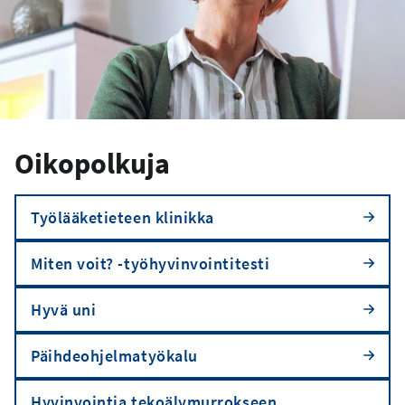
Oikopolkuja
Työlääketieteen klinikka
Miten voit? -työhyvinvointitesti
Hyvä uni
Päihdeohjelmatyökalu
Hyvinvointia tekoälymurrokseen