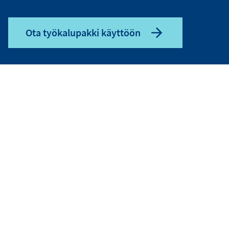
Ota työkalupakki käyttöön