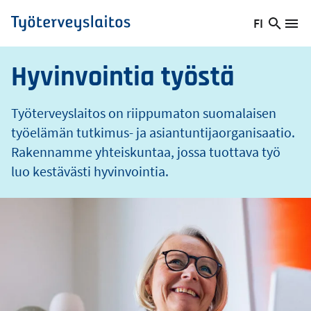
o
Hyppää
FI
s
Hae
Vaihda
Va
Työterveyslaitos
pääsisältöön
sivust
kieltä,
nykyinen
Hyvinvointia työstä
kieli:
Työterveyslaitos on riippumaton suomalaisen
työelämän tutkimus- ja asiantuntijaorganisaatio.
Rakennamme yhteiskuntaa, jossa tuottava työ
luo kestävästi hyvinvointia.