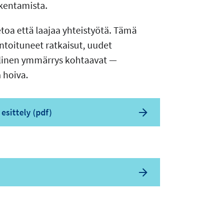
kentamista.
etoa että laajaa yhteistyötä. Tämä
ntoituneet ratkaisut, uudet
llinen ymmärrys kohtaavat —
 hoiva.
esittely (pdf)