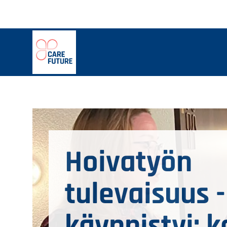
Hyppää
pääsisältöön
Hoivatyön
tulevaisuus
Hoivatyön
tulevaisuus 
käynnistyi: k