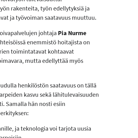
yön rakenteita, työn edellytyksiä ja
vavat ja työvoiman saatavuus muuttuu.
hoivapalvelujen johtaja
Pia Nurme
hteisöissä enemmistö hoitajista on
urien toimintatavat kohtaavat
oimavara, mutta edellyttää myös
dulla henkilöstön saatavuus on tällä
tarpeiden kasvu sekä lähitulevaisuuden
i. Samalla hän nosti esiin
merkityksen:
ille, ja teknologia voi tarjota uusia
rpeisiin.