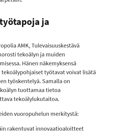
työtapoja ja
opolia AMK, Tulevaisuuskestävä
 korosti tekoälyn ja muiden
stamisessa. Hänen näkemyksensä
tekoälypohjaiset työtavat voivat lisätä
ten työskentelyä. Samalla on
ekoälyn tuottamaa tietoa
ttava tekoälylukutaitoa.
teiden vuoropuhelun merkitystä:
äin rakentuvat innovaatioaloitteet