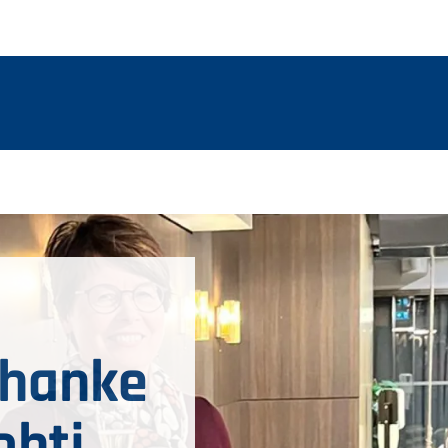
-hanke
ohti