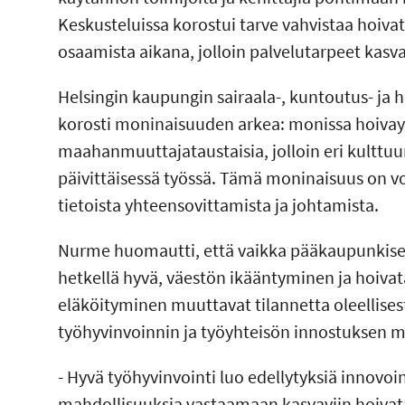
Keskusteluissa korostui tarve vahvistaa hoivat
osaamista aikana, jolloin palvelutarpeet kas
Helsingin kaupungin sairaala-, kuntoutus- ja 
korosti moninaisuuden arkea: monissa hoivay
maahanmuuttajataustaisia, jolloin eri kulttu
päivittäisessä työssä. Tämä moninaisuus on v
tietoista yhteensovittamista ja johtamista.
Nurme huomautti, että vaikka pääkaupunkiseu
hetkellä hyvä, väestön ikääntyminen ja hoiva
eläköityminen muuttavat tilannetta oleellisest
työhyvinvoinnin ja työyhteisön innostuksen 
- Hyvä työhyvinvointi luo edellytyksiä innovoinn
mahdollisuuksia vastaamaan kasvaviin hoivata