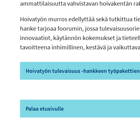
ammattilaisuutta vahvistavan hoivakentän ra
Hoivatyön murros edellyttää sekä tutkittua ti
hanke tarjoaa foorumin, jossa tulevaisuusorie
innovaatiot, käytännön kokemukset ja tietee
tavoitteena inhimillinen, kestävä ja vaikuttava
Hoivatyön tulevaisuus -hankkeen työpakettien 
Palaa etusivulle