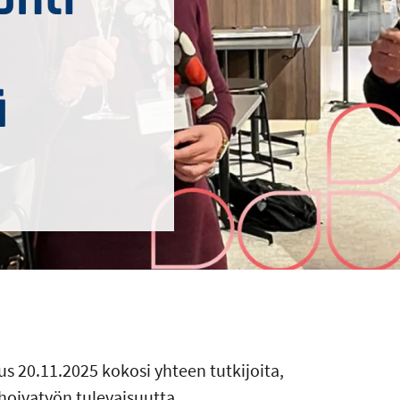
ä
s 20.11.2025 kokosi yhteen tutkijoita,
hoivatyön tulevaisuutta.