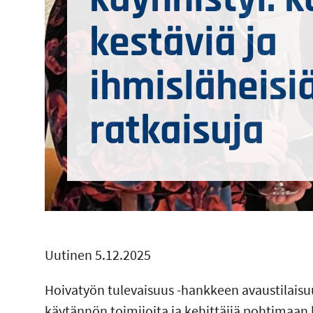
kestäviä ja
ihmisläheisi
ratkaisuja
Uutinen 5.12.2025
Hoivatyön tulevaisuus -hankkeen avaustilaisuu
käytännön toimijoita ja kehittäjiä pohtimaan 