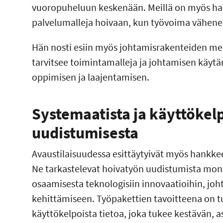
vuoropuheluun keskenään. Meillä on myös haa
palvelumalleja hoivaan, kun työvoima vähenee
Hän nosti esiin myös johtamisrakenteiden mer
tarvitsee toimintamalleja ja johtamisen käytä
oppimisen ja laajentamisen.
Systemaatista ja käyttökelp
uudistumisesta
Avaustilaisuudessa esittäytyivät myös hankke
Ne tarkastelevat hoivatyön uudistumista moniul
osaamisesta teknologisiin innovaatioihin, jo
kehittämiseen. Työpakettien tavoitteena on t
käyttökelpoista tietoa, joka tukee kestävän, a