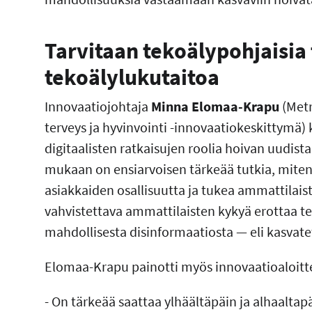
Tarvitaan tekoälypohjaisia 
tekoälylukutaitoa
Innovaatiojohtaja
Minna Elomaa-Krapu
(Metr
terveys ja hyvinvointi -innovaatiokeskittymä)
digitaalisten ratkaisujen roolia hoivan uudi
mukaan on ensiarvoisen tärkeää tutkia, miten 
asiakkaiden osallisuutta ja tukea ammattilais
vahvistettava ammattilaisten kykyä erottaa t
mahdollisesta disinformaatiosta — eli kasvate
Elomaa-Krapu painotti myös innovaatioaloit
- On tärkeää saattaa ylhäältäpäin ja alhaaltap