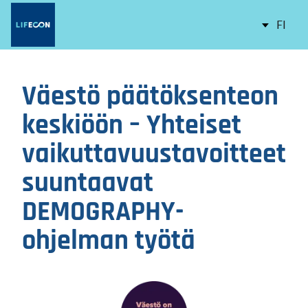
LIFECON
Hyppää
Vaihd
FI
pääsisältöön
kieltä,
nykyi
kieli:
Väestö päätöksenteon
keskiöön – Yhteiset
vaikuttavuustavoitteet
suuntaavat
DEMOGRAPHY-
ohjelman työtä