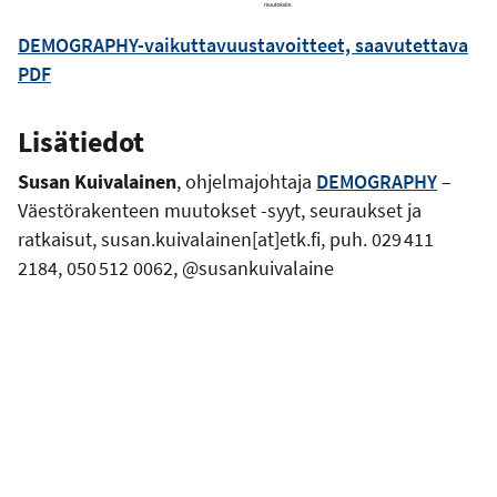
DEMOGRAPHY-vaikuttavuustavoitteet, saavutettava
PDF
Lisätiedot
Susan Kuivalainen
, ohjelmajohtaja
DEMOGRAPHY
–
Väestörakenteen muutokset -syyt, seuraukset ja
ratkaisut, susan.kuivalainen[at]etk.fi, puh. 029 411
2184, 050 512 0062, @susankuivalaine