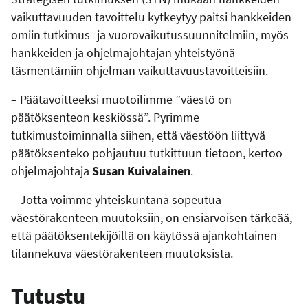
vaikuttavuuden tavoittelu kytkeytyy paitsi hankkeiden
omiin tutkimus- ja vuorovaikutussuunnitelmiin, myös
hankkeiden ja ohjelmajohtajan yhteistyönä
täsmentämiin ohjelman vaikuttavuustavoitteisiin.
– Päätavoitteeksi muotoilimme ”väestö on
päätöksenteon keskiössä”. Pyrimme
tutkimustoiminnalla siihen, että väestöön liittyvä
päätöksenteko pohjautuu tutkittuun tietoon, kertoo
ohjelmajohtaja
Susan Kuivalainen
.
– Jotta voimme yhteiskuntana sopeutua
väestörakenteen muutoksiin, on ensiarvoisen tärkeää,
että päätöksentekijöillä on käytössä ajankohtainen
tilannekuva väestörakenteen muutoksista.
Tutustu