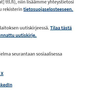
at]
ttl.fi
), niin lisäämme yhteystietosi
u rekisterin
tietosuojaselosteeseen.
itoksen uutiskirjeessä.
Tilaa tästä
unnattu uutiskirje.
lma seurantaan sosiaalisessa
 X
nkedIn