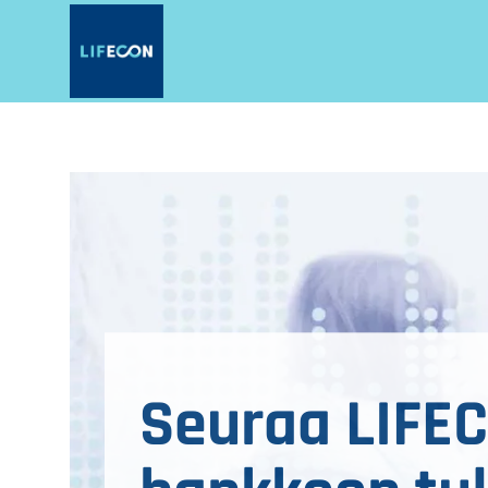
LIFECON
Hyppää
pääsisältöön
Seuraa LIFE