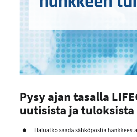
hankkeen tul
Pysy ajan tasalla LI
uutisista ja tuloksista
Haluatko saada sähköpostia hankkeest