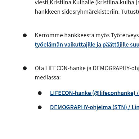
viesti Kristiina Kulhalle (
kristiina.kulha
[
hankkeen sidosryhmärekisteriin. Tutust
Kerromme hankkeesta myös Työterveysla
työelämän vaikuttajille ja päättäjille su
Ota LIFECON-hanke ja DEMOGRAPHY-ohje
mediassa:
LIFECON-hanke (@lifeconhanke) /
DEMOGRAPHY-ohjelma (STN) / Li