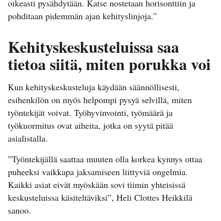
oikeasti pysähdytään. Katse nostetaan horisonttiin ja
pohditaan pidemmän ajan kehityslinjoja.”
Kehityskeskusteluissa saa
tietoa siitä, miten porukka voi
Kun kehityskeskusteluja käydään säännöllisesti,
esihenkilön on myös helpompi pysyä selvillä, miten
työntekijät voivat. Työhyvinvointi, työmäärä ja
työkuormitus ovat aiheita, jotka on syytä pitää
asialistalla.
”Työntekijällä saattaa muuten olla korkea kynnys ottaa
puheeksi vaikkapa jaksamiseen liittyviä ongelmia.
Kaikki asiat eivät myöskään sovi tiimin yhteisissä
keskusteluissa käsiteltäviksi”, Heli Clottes Heikkilä
sanoo.