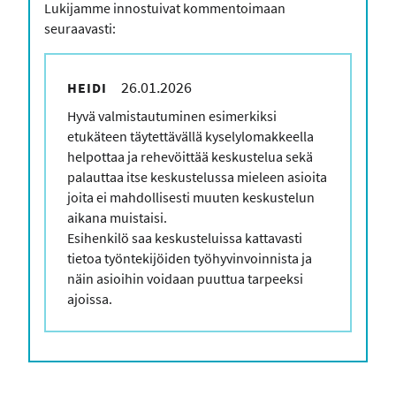
Lukijamme innostuivat kommentoimaan
seuraavasti:
26.01.2026
HEIDI
Kommenttisi
Hyvä valmistautuminen esimerkiksi
etukäteen täytettävällä kyselylomakkeella
helpottaa ja rehevöittää keskustelua sekä
palauttaa itse keskustelussa mieleen asioita
joita ei mahdollisesti muuten keskustelun
aikana muistaisi.
Esihenkilö saa keskusteluissa kattavasti
tietoa työntekijöiden työhyvinvoinnista ja
näin asioihin voidaan puuttua tarpeeksi
ajoissa.