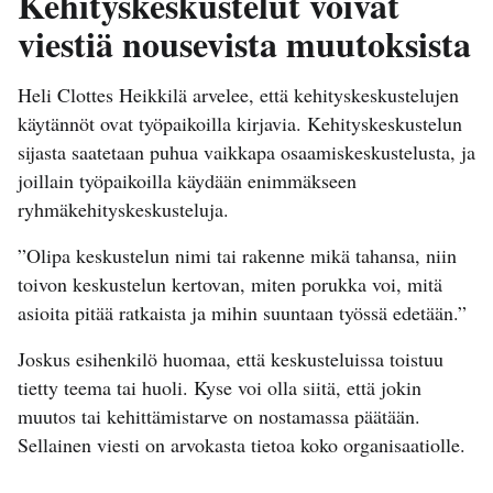
Kehityskeskustelut voivat
viestiä nousevista muutoksista
Heli Clottes Heikkilä arvelee, että kehityskeskustelujen
käytännöt ovat työpaikoilla kirjavia. Kehityskeskustelun
sijasta saatetaan puhua vaikkapa osaamiskeskustelusta, ja
joillain työpaikoilla käydään enimmäkseen
ryhmäkehityskeskusteluja.
”Olipa keskustelun nimi tai rakenne mikä tahansa, niin
toivon keskustelun kertovan, miten porukka voi, mitä
asioita pitää ratkaista ja mihin suuntaan työssä edetään.”
Joskus esihenkilö huomaa, että keskusteluissa toistuu
tietty teema tai huoli. Kyse voi olla siitä, että jokin
muutos tai kehittämistarve on nostamassa päätään.
Sellainen viesti on arvokasta tietoa koko organisaatiolle.