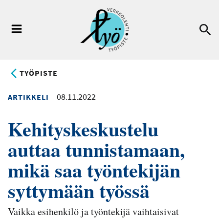
Hyppää
pääsisältöön
Ha
Valikko
TYÖPISTE
08.11.2022
ARTIKKELI
Kehityskeskustelu
auttaa tunnistamaan,
mikä saa työntekijän
syttymään työssä
Vaikka esihenkilö ja työntekijä vaihtaisivat