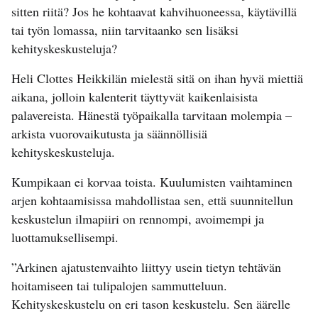
sitten riitä? Jos he kohtaavat kahvihuoneessa, käytävillä
tai työn lomassa, niin tarvitaanko sen lisäksi
kehityskeskusteluja?
Heli Clottes Heikkilän mielestä sitä on ihan hyvä miettiä
aikana, jolloin kalenterit täyttyvät kaikenlaisista
palavereista. Hänestä työpaikalla tarvitaan molempia –
arkista vuorovaikutusta ja säännöllisiä
kehityskeskusteluja.
Kumpikaan ei korvaa toista. Kuulumisten vaihtaminen
arjen kohtaamisissa mahdollistaa sen, että suunnitellun
keskustelun ilmapiiri on rennompi, avoimempi ja
luottamuksellisempi.
”Arkinen ajatustenvaihto liittyy usein tietyn tehtävän
hoitamiseen tai tulipalojen sammutteluun.
Kehityskeskustelu on eri tason keskustelu. Sen äärelle