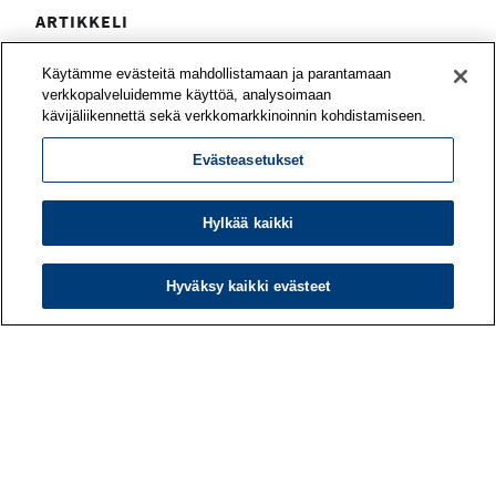
ARTIKKELI
Työyhteisö voi vahvistaa työnsä
Käytämme evästeitä mahdollistamaan ja parantamaan
mielekkyyttä yhteisvoimin
verkkopalveluidemme käyttöä, analysoimaan
kävijäliikennettä sekä verkkomarkkinoinnin kohdistamiseen.
Mitä asioita tiiminne pitää voimavaroina työssään?
Evästeasetukset
Mitkä odotukset eivät toteudu? Työn
merkityksellisyyttä on mahdollista kehittää
yhteisöllisesti – työporukan tai koko organisaation
Hylkää kaikki
kesken.
Hyväksy kaikki evästeet