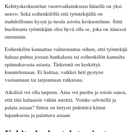
Kehityskeskustelun vuorovaikutukseen hänellä on yksi
neuvo: Sekä esihenkilöllä että työntekijällä on
mahdollisuus kysyä ja tuoda asioita keskusteluun. Siitä
huolimatta työntekijän olisi hyvä olla se, joka on äänessä
enemmän.
Esihenkilön kannattaa valmistautua siihen, että työntekijä
haluaa puhua jostain hankalasta tai esihenkilön kannalta
epämukavasta asiasta. Tärkeintä on keskittyä
kuuntelemaan. Ei haittaa, vaikkei heti pystyisi
vastaamaan tai tarjoamaan ratkaisua.
Aikalisä voi olla tarpeen. Aina voi puolin ja toisin sanoa,
että tätä haluaisin vähän miettiä. Voinko selvitellä ja
palata asiaan? Sitten on tietysti pidettävä kiinni
lupauksesta ja palattava asiaan.