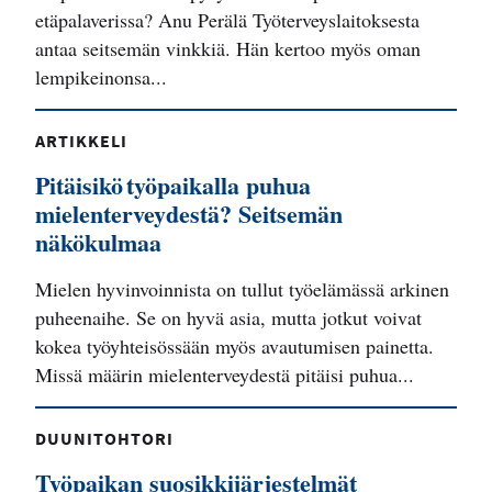
etäpalaverissa? Anu Perälä Työterveyslaitoksesta
antaa seitsemän vinkkiä. Hän kertoo myös oman
lempikeinonsa...
ARTIKKELI
Pitäisikö työpaikalla puhua
mielenterveydestä? Seitsemän
näkökulmaa
Mielen hyvinvoinnista on tullut työelämässä arkinen
puheenaihe. Se on hyvä asia, mutta jotkut voivat
kokea työyhteisössään myös avautumisen painetta.
Missä määrin mielenterveydestä pitäisi puhua...
DUUNITOHTORI
Työpaikan suosikkijärjestelmät