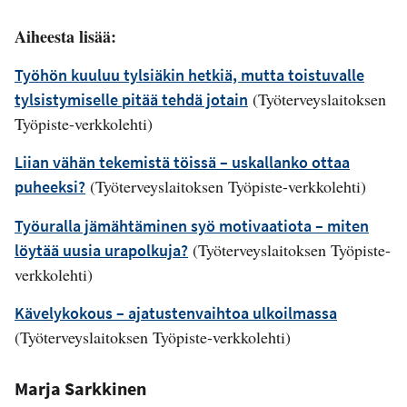
Aiheesta lisää:
Työhön kuuluu tylsiäkin hetkiä, mutta toistuvalle
(Työterveyslaitoksen
tylsistymiselle pitää tehdä jotain
Työpiste-verkkolehti)
Liian vähän tekemistä töissä – uskallanko ottaa
(Työterveyslaitoksen Työpiste-verkkolehti)
puheeksi?
Työuralla jämähtäminen syö motivaatiota – miten
(Työterveyslaitoksen Työpiste-
löytää uusia urapolkuja?
verkkolehti)
Kävelykokous – ajatustenvaihtoa ulkoilmassa
(Työterveyslaitoksen Työpiste-verkkolehti)
Marja Sarkkinen