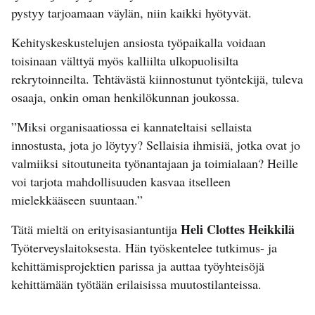
pystyy tarjoamaan väylän, niin kaikki hyötyvät.
Kehityskeskustelujen ansiosta työpaikalla voidaan
toisinaan välttyä myös kalliilta ulkopuolisilta
rekrytoinneilta. Tehtävästä kiinnostunut työntekijä, tuleva
osaaja, onkin oman henkilökunnan joukossa.
”Miksi organisaatiossa ei kannateltaisi sellaista
innostusta, jota jo löytyy? Sellaisia ihmisiä, jotka ovat jo
valmiiksi sitoutuneita työnantajaan ja toimialaan? Heille
voi tarjota mahdollisuuden kasvaa itselleen
mielekkääseen suuntaan.”
Heli Clottes Heikkilä
Tätä mieltä on erityisasiantuntija
Työterveyslaitoksesta. Hän työskentelee tutkimus- ja
kehittämisprojektien parissa ja auttaa työyhteisöjä
kehittämään työtään erilaisissa muutostilanteissa.