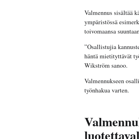
Valmennus sisältää kä
ympäristössä esimerkik
toivomaansa suuntaan
”Osallistujia kannust
häntä mietityttävät t
Wikström sanoo.
Valmennukseen osallis
työnhakua varten.
Valmennuk
luotettava