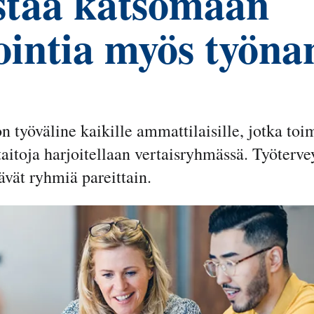
staa katsomaan
ointia myös työna
 työväline kaikille ammattilaisille, jotka toi
itoja harjoitellaan vertaisryhmässä. Työtervey
tävät ryhmiä pareittain.