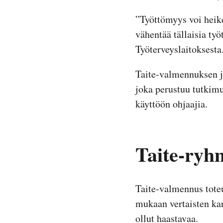
”Työttömyys voi heik
vähentää tällaisia ty
Työterveyslaitoksesta
Taite-valmennuksen j
joka perustuu tutkimu
käyttöön ohjaajia.
Taite-ryhm
Taite-valmennus tote
mukaan vertaisten kan
ollut haastavaa.