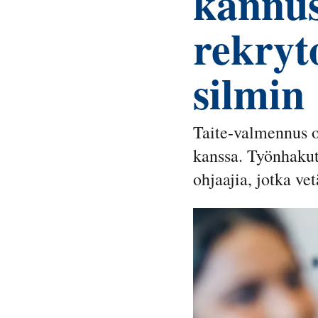
kannu
rekryt
silmin
Taite-valmennus on
kanssa. Työnhakuta
ohjaajia, jotka ve