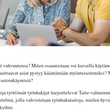
t vahvuutensa? Miten osaamistaan voi kuvailla käytän
 haittaavat asiat pystyy kääntämään myönteisemmiksi? 
vastoinkäymisiä?
toja työttömät työnhakijat harjoittelevat Taite-valmenn
lmä, jolla vahvistetaan työnhakutaitoja, mielen hyvin
kyihin.