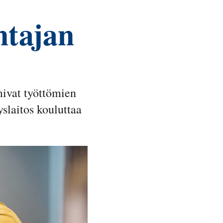
ntajan
mivat työttömien
slaitos kouluttaa