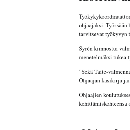
Työkykykoordinaatto
ohjaajaksi. Työssään 
tarvitsevat työkyvyn 
Syrén kiinnostui valm
menetelmäksi tukea ty
”Sekä Taite-valmennu
Ohjaajan käsikirja jäi
Ohjaajien koulutukses
kehittämiskohteensa o