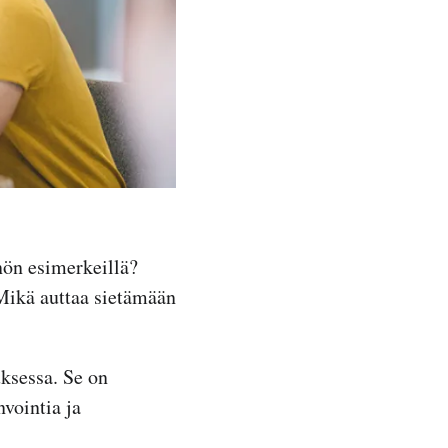
nön esimerkeillä?
Mikä auttaa sietämään
uksessa. Se on
vointia ja