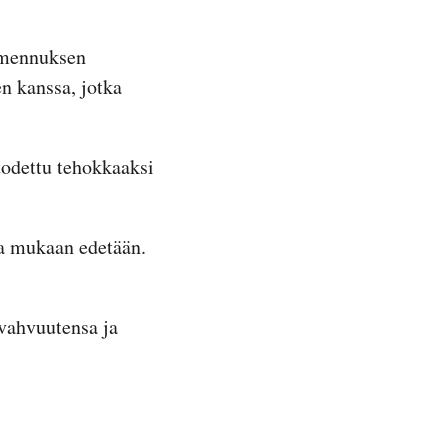
lmennuksen
en kanssa, jotka
todettu tehokkaaksi
ka mukaan edetään.
 vahvuutensa ja