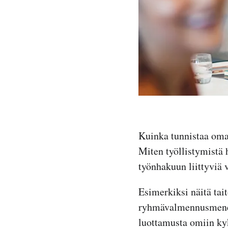
Kuinka tunnistaa oma
Miten työllistymistä
työnhakuun liittyviä 
Esimerkiksi näitä tai
ryhmävalmennusmenete
luottamusta omiin ky