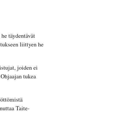
 he täydentävät
utukseen liittyen he
tujat, joiden ei
 Ohjaajan tukea
yöttömistä
nuttaa Taite-