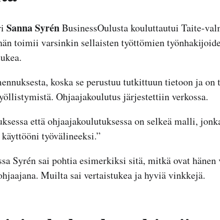
Sanna Syrén
ri
BusinessOulusta kouluttautui Taite-va
hän toimii varsinkin sellaisten työttömien työnhakijoid
tukea.
ennuksesta, koska se perustuu tutkittuun tietoon ja on 
öllistymistä. Ohjaajakoulutus järjestettiin verkossa.
ksessa että ohjaajakoulutuksessa on selkeä malli, jon
 käyttööni työvälineeksi.”
sa Syrén sai pohtia esimerkiksi sitä, mitkä ovat hänen
hjaajana. Muilta sai vertaistukea ja hyviä vinkkejä.