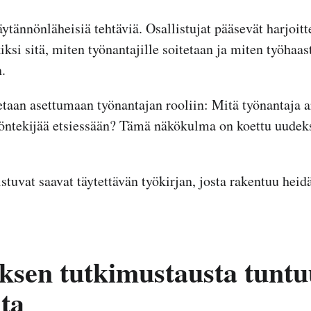
ytännönläheisiä tehtäviä. Osallistujat pääsevät harjoit
si sitä, miten työnantajille soitetaan ja miten työhaast
.
etaan asettumaan työnantajan rooliin: Mitä työnantaja a
yöntekijää etsiessään? Tämä näkökulma on koettu uudeksi
tuvat saavat täytettävän työkirjan, josta rakentuu hei
sen tutkimustausta tuntu
lta