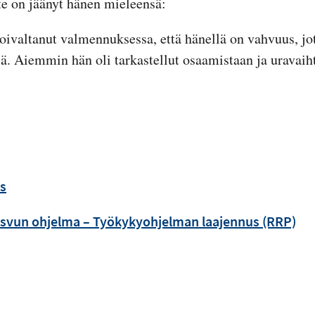
ute on jäänyt hänen mieleensä:
oivaltanut valmennuksessa, että hänellä on vahvuus, jot
. Aiemmin hän oli tarkastellut osaamistaan ja uravaiht
us
svun ohjelma – Työkykyohjelman laajennus (RRP)