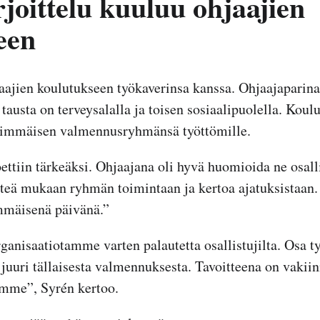
joittelu kuuluu ohjaajien
een
aajien koulutukseen työkaverinsa kanssa. Ohjaajaparina
 tausta on terveysalalla ja toisen sosiaalipuolella. Koul
simmäisen valmennusryhmänsä työttömille.
tiin tärkeäksi. Ohjaajana oli hyvä huomioida ne osallis
hteä mukaan ryhmän toimintaan ja kertoa ajatuksistaan.
immäisenä päivänä.”
nisaatiotamme varten palautetta osallistujilta. Osa t
 juuri tällaisesta valmennuksesta. Tavoitteena on vakiin
mme”, Syrén kertoo.