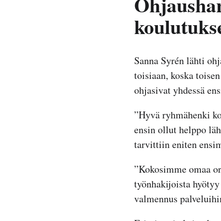
Ohjaushar
koulutuks
Sanna Syrén lähti ohj
toisiaan, koska toisen
ohjasivat yhdessä en
”Hyvä ryhmähenki koet
ensin ollut helppo lä
tarvittiin eniten ens
”Kokosimme omaa orga
työnhakijoista hyötyy
valmennus palveluihi