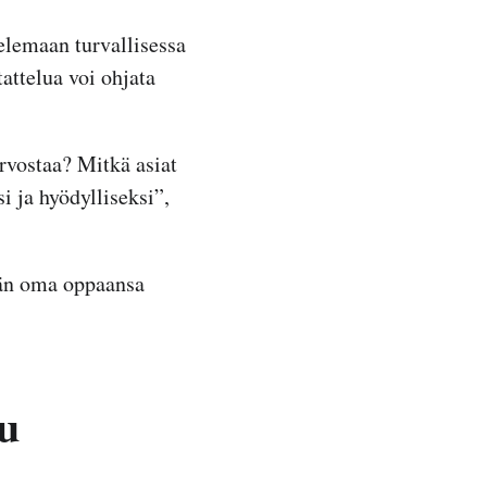
telemaan turvallisessa
attelua voi ohjata
rvostaa? Mitkä asiat
 ja hyödylliseksi”,
dän oma oppaansa
u