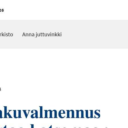
26
rkisto
Anna juttuvinkki
4
akuvalmennus