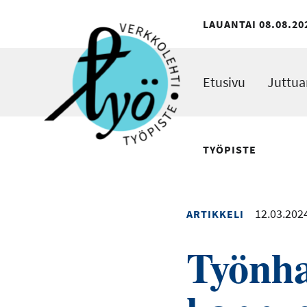
Hyppää
LAUANTAI 08.08.20
pääsisältöön
Lauantai
08.08.2026
Etusivu
Juttua
TYÖPISTE
12.03.202
ARTIKKELI
Työnh