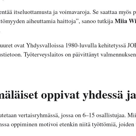
entää itseluottamusta ja voimavaroja. Se saattaa myös 
Miia W
öttömyyden aiheuttamia haittoja”, sanoo tutkija
.
uuret ovat Yhdysvalloissa 1980-luvulla kehitetyssä 
stietoon. Työterveyslaitos on päivittänyt valmennuksen
äläiset oppivat yhdessä ja 
utetaan vertaisryhmässä, jossa on 6–15 osallistujaa. M
ssa oppiminen motivoi etenkin niitä työttömiä, joiden