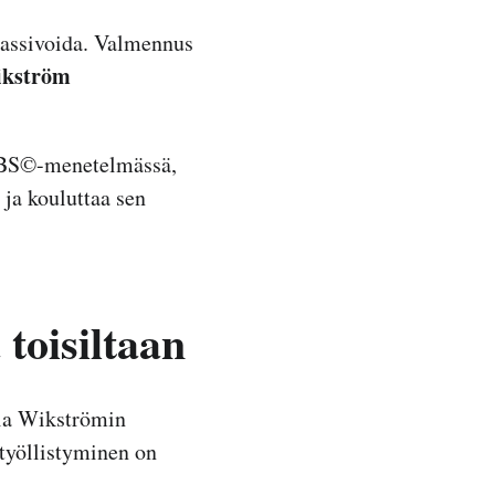
passivoida. Valmennus
ikström
JOBS©-menetelmässä,
 ja kouluttaa sen
toisiltaan
iia Wikströmin
 työllistyminen on