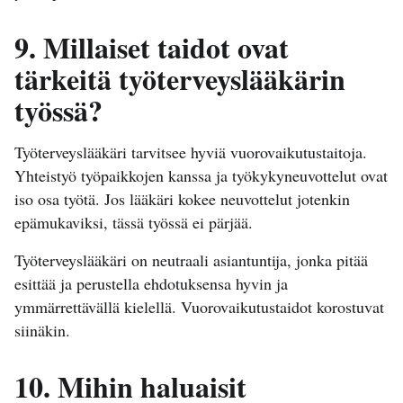
9. Millaiset taidot ovat
tärkeitä työterveyslääkärin
työssä?
Työterveyslääkäri tarvitsee hyviä vuorovaikutustaitoja.
Yhteistyö työpaikkojen kanssa ja työkykyneuvottelut ovat
iso osa työtä. Jos lääkäri kokee neuvottelut jotenkin
epämukaviksi, tässä työssä ei pärjää.
Työterveyslääkäri on neutraali asiantuntija, jonka pitää
esittää ja perustella ehdotuksensa hyvin ja
ymmärrettävällä kielellä. Vuorovaikutustaidot korostuvat
siinäkin.
10. Mihin haluaisit