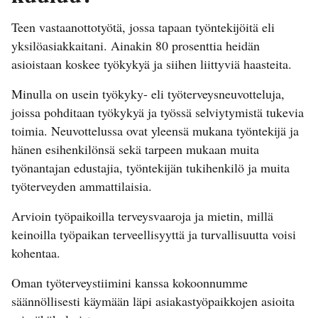
Teen vastaanottotyötä, jossa tapaan työntekijöitä eli
yksilöasiakkaitani. Ainakin 80 prosenttia heidän
asioistaan koskee työkykyä ja siihen liittyviä haasteita.
Minulla on usein työkyky- eli työterveysneuvotteluja,
joissa pohditaan työkykyä ja työssä selviytymistä tukevia
toimia. Neuvottelussa ovat yleensä mukana työntekijä ja
hänen esihenkilönsä sekä tarpeen mukaan muita
työnantajan edustajia, työntekijän tukihenkilö ja muita
työterveyden ammattilaisia.
Arvioin työpaikoilla terveysvaaroja ja mietin, millä
keinoilla työpaikan terveellisyyttä ja turvallisuutta voisi
kohentaa.
Oman työterveystiimini kanssa kokoonnumme
säännöllisesti käymään läpi asiakastyöpaikkojen asioita