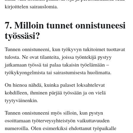
kirjoittelen sairauslomia.
7. Milloin tunnet onnistuneesi
työssäsi?
Tunnen onnistuneeni, kun työkyvyn tukitoimet tuottavat
tulosta. Ne ovat tilanteita, joissa työntekijä pystyy
jatkamaan työssä tai palaa takaisin työelämään –
työkykyongelmista tai sairastumisesta huolimatta.
On hienoa nähdä, kuinka palaset loksahtelevat
kohdilleen, ihminen pärjää työssään ja on vielä
tyytyväinenkin.
Tunnen onnistuneeni myös silloin, kun pystyn
osoittamaan työterveysyhteistyön vaikuttavuuden
numeroilla. Olen esimerkiksi ehdottanut työpaikalle