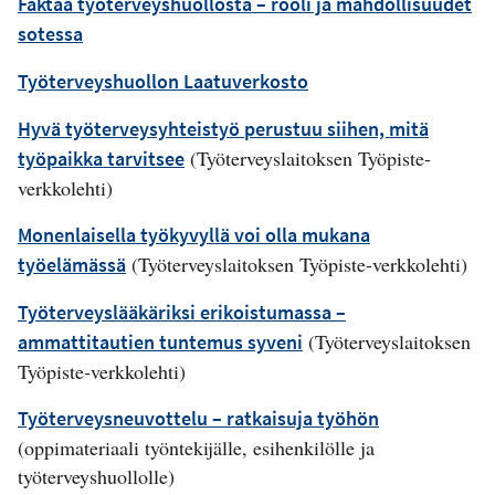
Faktaa työterveyshuollosta – rooli ja mahdollisuudet
sotessa
Työterveyshuollon Laatuverkosto
Hyvä työterveysyhteistyö perustuu siihen, mitä
(Työterveyslaitoksen Työpiste-
työpaikka tarvitsee
verkkolehti)
Monenlaisella työkyvyllä voi olla mukana
(Työterveyslaitoksen Työpiste-verkkolehti)
työelämässä
Työterveyslääkäriksi erikoistumassa –
(Työterveyslaitoksen
ammattitautien tuntemus syveni
Työpiste-verkkolehti)
Työterveysneuvottelu – ratkaisuja työhön
(oppimateriaali työntekijälle, esihenkilölle ja
työterveyshuollolle)