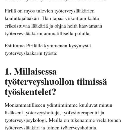
Pirilä on myös tulevien työterveyslääkärien
kouluttajalääkäri. Hän tapaa viikoittain kahta
erikoistuvaa lääkäriä ja ohjaa heitä kasvamaan
työterveyslääkärin ammatillisella polulla.
Esitimme Pirilälle kymmenen kysymystä
työterveyslääkärin työstä:
1. Millaisessa
työterveyshuollon tiimissä
työskentelet?
Moniammatilliseen ydintiimiimme kuuluvat minun
lisäkseni työterveyshoitaja, työfysioterapeutti ja
työterveyspsykologi. Meillä on tukenamme vielä toinen
työterveyslääkäri ja toinen työterveyshoitaja.