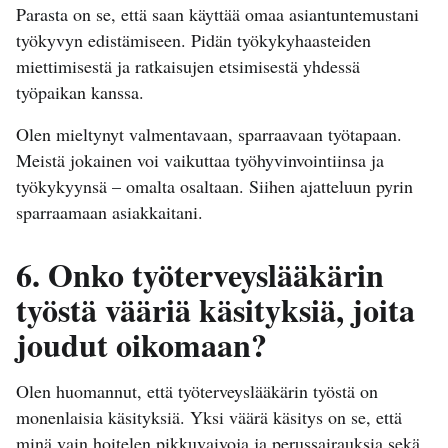
Parasta on se, että saan käyttää omaa asiantuntemustani
työkyvyn edistämiseen. Pidän työkykyhaasteiden
miettimisestä ja ratkaisujen etsimisestä yhdessä
työpaikan kanssa.
Olen mieltynyt valmentavaan, sparraavaan työtapaan.
Meistä jokainen voi vaikuttaa työhyvinvointiinsa ja
työkykyynsä – omalta osaltaan. Siihen ajatteluun pyrin
sparraamaan asiakkaitani.
6. Onko työterveyslääkärin
työstä vääriä käsityksiä, joita
joudut oikomaan?
Olen huomannut, että työterveyslääkärin työstä on
monenlaisia käsityksiä. Yksi väärä käsitys on se, että
minä vain hoitelen pikkuvaivoja ja perussairauksia sekä