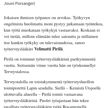
Jouni Porsanger)
Jokaisen ihmisen työpanos on arvokas. Työkyvyn
ongelmista huolimatta moni pystyy jatkamaan työntekoa,
kun työtä muokataan työkykyä vastaavaksi. Koskaan ei
voi tietää, milloin elämään tulee sairautta ja millainen
itse kunkin työkyky on tulevaisuudessa, sanoo
Velimatti Pirilä
työterveyslääkäri
.
Pirilä on toiminut työterveyslääkärinä parikymmentä
vuotta. Seitsemän viime vuotta hän on työskennellyt
Terveystalossa.
Terveystalolla on toistakymmentä työterveyshuollon
toimipistettä Lapin seudulla. Siellä – Kemistä Utsjoelle
ulottuvalla alueella – Pirilä toimii vastaavana
työterveyslääkärinä. Puolet työajastaan hän tekee
tavallista työterveyslääkärin työtä Rovaniemellä.