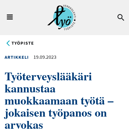
Hyppää
pääsisältöön
Ha
Valikko
TYÖPISTE
19.09.2023
ARTIKKELI
Työterveyslääkäri
kannustaa
muokkaamaan työtä –
jokaisen työpanos on
arvokas