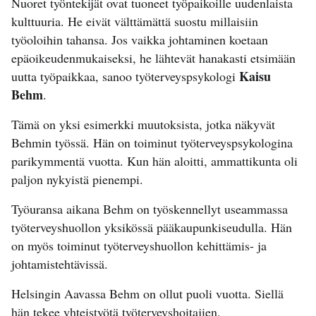
Nuoret työntekijät ovat tuoneet työpaikoille uudenlaista
kulttuuria. He eivät välttämättä suostu millaisiin
työoloihin tahansa. Jos vaikka johtaminen koetaan
epäoikeudenmukaiseksi, he lähtevät hanakasti etsimään
Kaisu
uutta työpaikkaa, sanoo työterveyspsykologi
Behm
.
Tämä on yksi esimerkki muutoksista, jotka näkyvät
Behmin työssä. Hän on toiminut työterveyspsykologina
parikymmentä vuotta. Kun hän aloitti, ammattikunta oli
paljon nykyistä pienempi.
Työuransa aikana Behm on työskennellyt useammassa
työterveyshuollon yksikössä pääkaupunkiseudulla. Hän
on myös toiminut työterveyshuollon kehittämis- ja
johtamistehtävissä.
Helsingin Aavassa Behm on ollut puoli vuotta. Siellä
hän tekee yhteistyötä työterveyshoitajien,