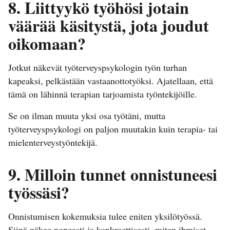
8. Liittyykö työhösi jotain
väärää käsitystä, jota joudut
oikomaan?
Jotkut näkevät työterveyspsykologin työn turhan
kapeaksi, pelkästään vastaanottotyöksi. Ajatellaan, että
tämä on lähinnä terapian tarjoamista työntekijöille.
Se on ilman muuta yksi osa työtäni, mutta
työterveyspsykologi on paljon muutakin kuin terapia- tai
mielenterveystyöntekijä.
9. Milloin tunnet onnistuneesi
työssäsi?
Onnistumisen kokemuksia tulee eniten yksilötyössä.
Siinä näkee nopeasti ja konkreettisesti, miten ihmiset