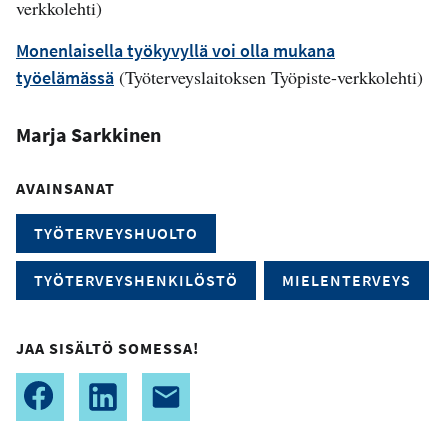
verkkolehti)
Monenlaisella työkyvyllä voi olla mukana
(Työterveyslaitoksen Työpiste-verkkolehti)
työelämässä
Marja Sarkkinen
AVAINSANAT
TYÖTERVEYSHUOLTO
TYÖTERVEYSHENKILÖSTÖ
MIELENTERVEYS
JAA SISÄLTÖ SOMESSA!