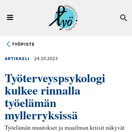
Hyppää
pääsisältöön
Ha
Valikko
TYÖPISTE
24.10.2023
ARTIKKELI
Työterveyspsykologi
kulkee rinnalla
työelämän
myllerryksissä
Työelämän muutokset ja maailman kriisit näkyvät