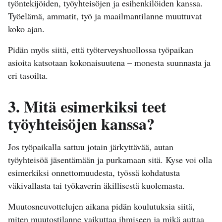
työntekijöiden, työyhteisöjen ja esihenkilöiden kanssa.
Työelämä, ammatit, työ ja maailmantilanne muuttuvat
koko ajan.
Pidän myös siitä, että työterveyshuollossa työpaikan
asioita katsotaan kokonaisuutena – monesta suunnasta ja
eri tasoilta.
3. Mitä esimerkiksi teet
työyhteisöjen kanssa?
Jos työpaikalla sattuu jotain järkyttävää, autan
työyhteisöä jäsentämään ja purkamaan sitä. Kyse voi olla
esimerkiksi onnettomuudesta, työssä kohdatusta
väkivallasta tai työkaverin äkillisestä kuolemasta.
Muutosneuvottelujen aikana pidän koulutuksia siitä,
miten muutostilanne vaikuttaa ihmiseen ja mikä auttaa