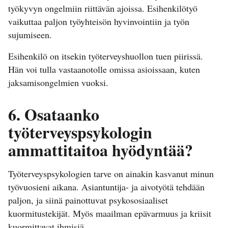
työkyvyn ongelmiin riittävän ajoissa. Esihenkilötyö
vaikuttaa paljon työyhteisön hyvinvointiin ja työn
sujumiseen.
Esihenkilö on itsekin työterveyshuollon tuen piirissä.
Hän voi tulla vastaanotolle omissa asioissaan, kuten
jaksamisongelmien vuoksi.
6. Osataanko
työterveyspsykologin
ammattitaitoa hyödyntää?
Työterveyspsykologien tarve on ainakin kasvanut minun
työvuosieni aikana. Asiantuntija- ja aivotyötä tehdään
paljon, ja siinä painottuvat psykososiaaliset
kuormitustekijät. Myös maailman epävarmuus ja kriisit
kuormittavat ihmisiä.