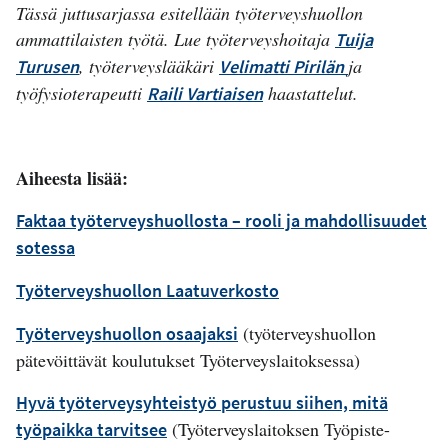
Tässä juttusarjassa esitellään työterveyshuollon
ammattilaisten työtä. Lue työterveyshoitaja
Tuija
, työterveyslääkäri
ja
Turusen
Velimatti Pirilän
työfysioterapeutti
haastattelut.
Raili Vartiaisen
Aiheesta lisää:
Faktaa työterveyshuollosta – rooli ja mahdollisuudet
sotessa
Työterveyshuollon Laatuverkosto
(työterveyshuollon
Työterveyshuollon osaajaksi
pätevöittävät koulutukset Työterveyslaitoksessa)
Hyvä työterveysyhteistyö perustuu siihen, mitä
(Työterveyslaitoksen Työpiste-
työpaikka tarvitsee