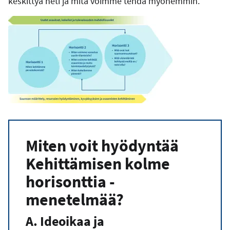
keskittyä heti ja mitä voimme tehdä myöhemmin.
Miten voit hyödyntää
Kehittämisen kolme
horisonttia -
menetelmää?
A. Ideoikaa ja