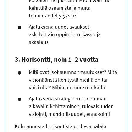
kokeilemme pienesti? Miten voimme
kehittää osaamista ja muita
toimintaedellytyksiä?
Ajatuksena uudet avaukset,
askeleittain oppiminen, kasvu ja
skaalaus
3. Horisontti, noin 1
–2 vuotta
Mitä ovat isot suunnanmuutokset? Mitä
visionääristä kehitystä meillä on tai
voisi olla? Mihin olemme matkalla
Ajatuksena strateginen, pidemmän
aikavälin kehittäminen, tulevaisuuden
visiointi, mahdollisuudet, ennakointi
Kolmannesta horisontista on hyvä palata