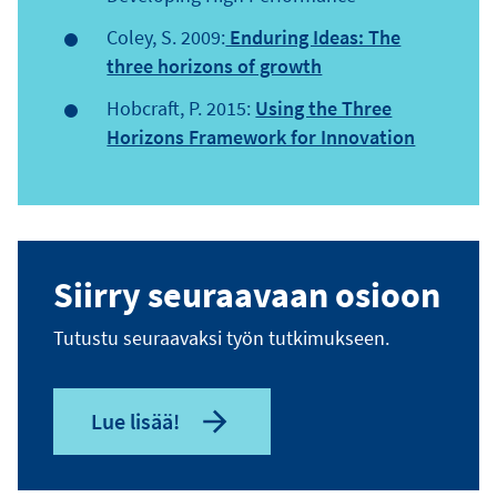
Coley, S. 2009:
Enduring Ideas: The
three horizons of growth
Hobcraft, P. 2015:
Using the Three
Horizons Framework for Innovation
Siirry seuraavaan osioon
Tutustu seuraavaksi työn tutkimukseen.
Lue lisää!