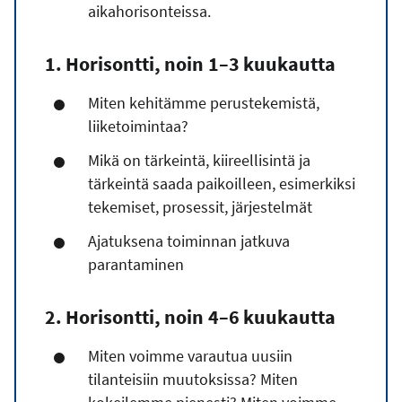
aikahorisonteissa.
1. Horisontti, noin
1–3 kuukautta
Miten kehitämme perustekemistä,
liiketoimintaa?
Mikä on tärkeintä, kiireellisintä ja
tärkeintä saada paikoilleen, esimerkiksi
tekemiset, prosessit, järjestelmät
Ajatuksena toiminnan jatkuva
parantaminen
2. Horisontti, noin
4–6 kuukautta
Miten voimme varautua uusiin
tilanteisiin muutoksissa? Miten