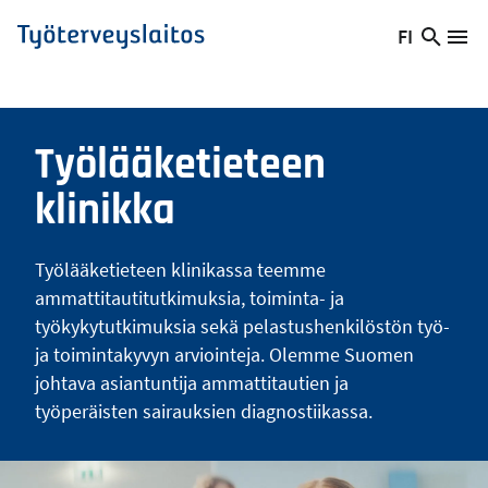
Hyppää
FI
Hae
Vaihda
Va
Työterveyslaitos
pääsisältöön
sivust
kieltä,
nykyinen
kieli:
Työlääketieteen
klinikka
Työlääketieteen klinikassa teemme
ammattitautitutkimuksia, toiminta- ja
työkykytutkimuksia sekä pelastushenkilöstön työ-
ja toimintakyvyn arviointeja. Olemme Suomen
johtava asiantuntija ammattitautien ja
työperäisten sairauksien diagnostiikassa.