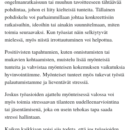
ongelmanratkaisuun tai muuhun tavoitteeseen tähtäävää
pohdintaa, johon ei liity kielteisiä tunteita. Tällainen
pohdiskelu voi parhaimmillaan johtaa konkreettisiin
ratkaisuihin, ideoihin tai ainakin suunnitelmaan, miten
toimia seuraavaksi. Kun työasiat näin selkiytyvät
mielessä, myös niistä irrottautuminen voi helpottua.
Positiivisten tapahtumien, kuten onnistumisten tai
mukavien kohtaamisten, muistelu lisää myönteisiä
tunteita ja vahvistaa myönteisen kokemuksen vaikutuksia
hyvinvointiimme. Myönteiset tunteet myös tukevat työstä
palautumistamme ja lieventävät stressiä.
Joskus työasioiden ajattelu myönteisessä valossa voi
myös toimia stressaavan tilanteen uudelleenarviointina
tai jäsentämisenä, joka on usein tehokas tapa saada
stressi hallintaan.
Kaiken kaikkiaan voisi siis todeta, että jos työasioiden