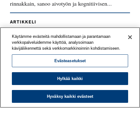
rinnakkain, sanoo aivotyön ja kognitiivisen...
ARTIKKELI
Työyhteisö voi vahvistaa työnsä
Käytämme evästeitä mahdollistamaan ja parantamaan
mielekkyyttä yhteisvoimin
verkkopalveluidemme käyttöä, analysoimaan
kävijäliikennettä sekä verkkomarkkinoinnin kohdistamiseen.
Mitä asioita tiiminne pitää voimavaroina työssään?
Evästeasetukset
Mitkä odotukset eivät toteudu? Työn
merkityksellisyyttä on mahdollista kehittää
yhteisöllisesti – työporukan tai koko organisaation
Hylkää kaikki
kesken.
Hyväksy kaikki evästeet