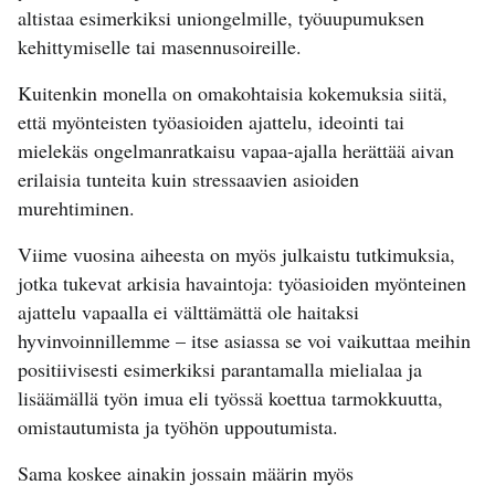
altistaa esimerkiksi uniongelmille, työuupumuksen
kehittymiselle tai masennusoireille.
Kuitenkin monella on omakohtaisia kokemuksia siitä,
että myönteisten työasioiden ajattelu, ideointi tai
mielekäs ongelmanratkaisu vapaa-ajalla herättää aivan
erilaisia tunteita kuin stressaavien asioiden
murehtiminen.
Viime vuosina aiheesta on myös julkaistu tutkimuksia,
jotka tukevat arkisia havaintoja: työasioiden myönteinen
ajattelu vapaalla ei välttämättä ole haitaksi
hyvinvoinnillemme – itse asiassa se voi vaikuttaa meihin
positiivisesti esimerkiksi parantamalla mielialaa ja
lisäämällä työn imua eli työssä koettua tarmokkuutta,
omistautumista ja työhön uppoutumista.
Sama koskee ainakin jossain määrin myös