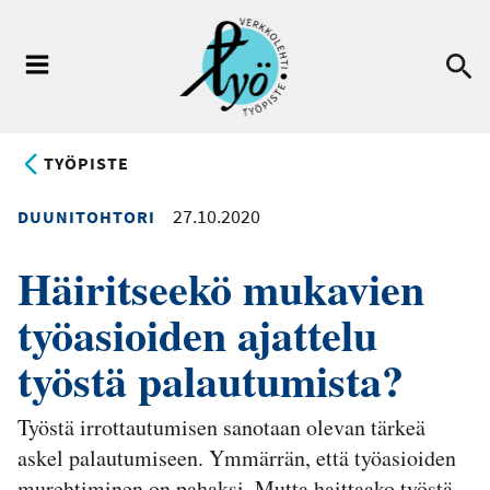
Hyppää
pääsisältöön
Ha
Valikko
TYÖPISTE
27.10.2020
DUUNITOHTORI
Häiritseekö mukavien
työasioiden ajattelu
työstä palautumista?
Työstä irrottautumisen sanotaan olevan tärkeä
askel palautumiseen. Ymmärrän, että työasioiden
murehtiminen on pahaksi. Mutta haittaako työstä