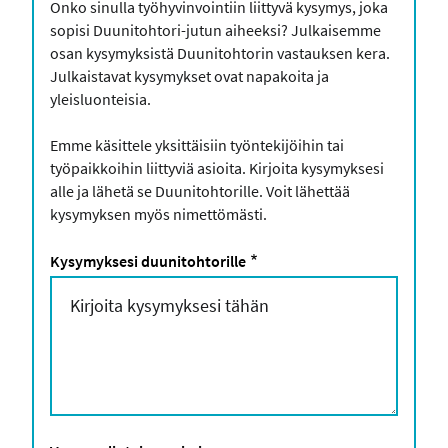
Onko sinulla työhyvinvointiin liittyvä kysymys, joka
sopisi Duunitohtori-jutun aiheeksi? Julkaisemme
osan kysymyksistä Duunitohtorin vastauksen kera.
Julkaistavat kysymykset ovat napakoita ja
yleisluonteisia.
Emme käsittele yksittäisiin työntekijöihin tai
työpaikkoihin liittyviä asioita. Kirjoita kysymyksesi
alle ja lähetä se Duunitohtorille. Voit lähettää
kysymyksen myös nimettömästi.
Kysymyksesi duunitohtorille