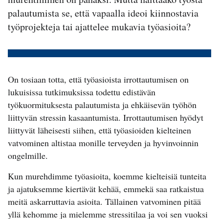
palautumista se, että vapaalla ideoi kiinnostavia
työprojekteja tai ajattelee mukavia työasioita?
On tosiaan totta, että työasioista irrottautumisen on
lukuisissa tutkimuksissa todettu edistävän
työkuormituksesta palautumista ja ehkäisevän työhön
liittyvän stressin kasaantumista. Irrottautumisen hyödyt
liittyvät läheisesti siihen, että työasioiden kielteinen
vatvominen altistaa monille terveyden ja hyvinvoinnin
ongelmille.
Kun murehdimme työasioita, koemme kielteisiä tunteita
ja ajatuksemme kiertävät kehää, emmekä saa ratkaistua
meitä askarruttavia asioita. Tällainen vatvominen pitää
yllä kehomme ja mielemme stressitilaa ja voi sen vuoksi