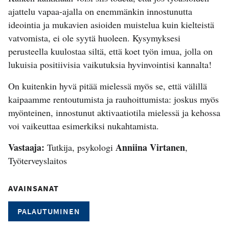
ajattelu vapaa-ajalla on enemmänkin innostunutta
ideointia ja mukavien asioiden muistelua kuin kielteistä
vatvomista, ei ole syytä huoleen. Kysymyksesi
perusteella kuulostaa siltä, että koet työn imua, jolla on
lukuisia positiivisia vaikutuksia hyvinvointisi kannalta!
On kuitenkin hyvä pitää mielessä myös se, että välillä
kaipaamme rentoutumista ja rauhoittumista: joskus myös
myönteinen, innostunut aktivaatiotila mielessä ja kehossa
voi vaikeuttaa esimerkiksi nukahtamista.
Vastaaja:
Anniina Virtanen
Tutkija, psykologi
,
Työterveyslaitos
AVAINSANAT
PALAUTUMINEN