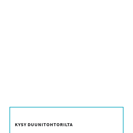
form_head
KYSY DUUNITOHTORILTA