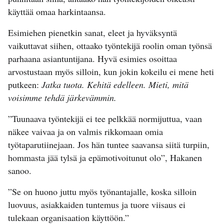
käyttää omaa harkintaansa.
Esimiehen pienetkin sanat, eleet ja hyväksyntä
vaikuttavat siihen, ottaako työntekijä roolin oman työnsä
parhaana asiantuntijana. Hyvä esimies osoittaa
arvostustaan myös silloin, kun jokin kokeilu ei mene heti
putkeen:
Jatka tuota. Kehitä edelleen. Mieti, mitä
voisimme tehdä järkevämmin.
”Tuunaava työntekijä ei tee pelkkää normijuttua, vaan
näkee vaivaa ja on valmis rikkomaan omia
työtaparutiinejaan. Jos hän tuntee saavansa siitä turpiin,
hommasta jää tylsä ja epämotivoitunut olo”, Hakanen
sanoo.
”Se on huono juttu myös työnantajalle, koska silloin
luovuus, asiakkaiden tuntemus ja tuore viisaus ei
tulekaan organisaation käyttöön.”