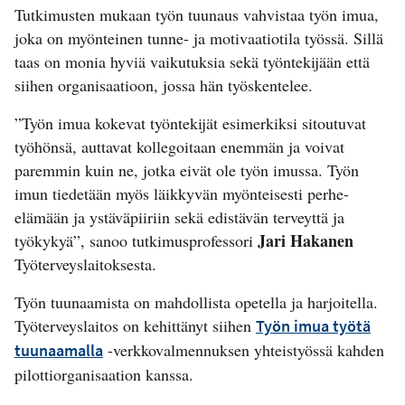
Tutkimusten mukaan työn tuunaus vahvistaa työn imua,
joka on myönteinen tunne- ja motivaatiotila työssä. Sillä
taas on monia hyviä vaikutuksia sekä työntekijään että
siihen organisaatioon, jossa hän työskentelee.
”Työn imua kokevat työntekijät esimerkiksi sitoutuvat
työhönsä, auttavat kollegoitaan enemmän ja voivat
paremmin kuin ne, jotka eivät ole työn imussa. Työn
imun tiedetään myös läikkyvän myönteisesti perhe-
elämään ja ystäväpiiriin sekä edistävän terveyttä ja
Jari Hakanen
työkykyä”, sanoo tutkimusprofessori
Työterveyslaitoksesta.
Työn tuunaamista on mahdollista opetella ja harjoitella.
Työterveyslaitos on kehittänyt siihen
Työn imua työtä
-verkkovalmennuksen yhteistyössä kahden
tuunaamalla
pilottiorganisaation kanssa.