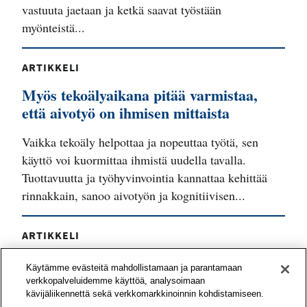
vastuuta jaetaan ja ketkä saavat työstään
myönteistä...
ARTIKKELI
Myös tekoälyaikana pitää varmistaa,
että aivotyö on ihmisen mittaista
Vaikka tekoäly helpottaa ja nopeuttaa työtä, sen
käyttö voi kuormittaa ihmistä uudella tavalla.
Tuottavuutta ja työhyvinvointia kannattaa kehittää
rinnakkain, sanoo aivotyön ja kognitiivisen...
ARTIKKELI
Työyhteisö voi vahvistaa työnsä
Käytämme evästeitä mahdollistamaan ja parantamaan
mielekkyyttä yhteisvoimin
verkkopalveluidemme käyttöä, analysoimaan
kävijäliikennettä sekä verkkomarkkinoinnin kohdistamiseen.