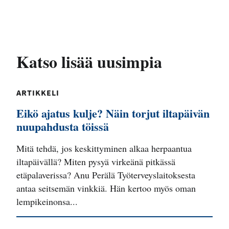
Katso lisää uusimpia
ARTIKKELI
Eikö ajatus kulje? Näin torjut iltapäivän
nuupahdusta töissä
Mitä tehdä, jos keskittyminen alkaa herpaantua
iltapäivällä? Miten pysyä virkeänä pitkässä
etäpalaverissa? Anu Perälä Työterveyslaitoksesta
antaa seitsemän vinkkiä. Hän kertoo myös oman
lempikeinonsa...