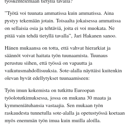
työskentelemään tietyllä tavalla?
”Työtä voi tuunata ammatissa kuin ammatissa. Aina
pystyy tekemään jotain. Toisaalta jokaisessa ammatissa
on sellaisia osia ja tehtäviä, joita ei voi muokata. Ne
pitää vain tehdä tietyllä tavalla”, Jari Hakanen sanoo.
Hänen mukaansa on totta, että vahvat hierarkiat ja
säännöt voivat haitata työn tuunaamista. Tuunaus
perustuu siihen, että työssä on vapautta ja
vaikutusmahdollisuuksia. Sote-alalla näyttäisi kuitenkin
olevan hyvät edellytykset tuunaamiseen:
Työn imun kokemista on tutkittu Euroopan
työolotutkimuksessa, jossa on mukana 30 maata ja
kymmeniätuhansia vastaajia. Sen mukaan työn
raskaudesta tunnetulla sote-alalla ja opetustyössä koetaan
myös enemmän työn imua kuin muilla aloilla.