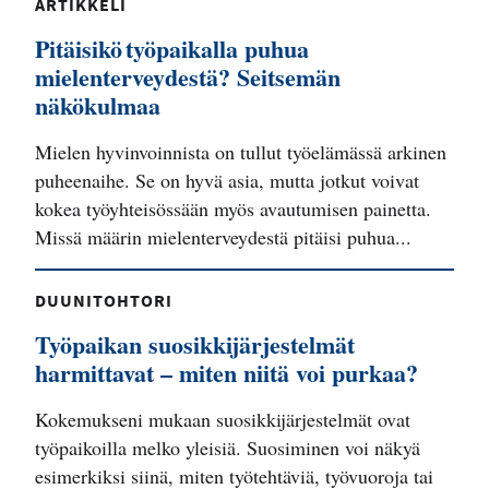
ARTIKKELI
Pitäisikö työpaikalla puhua
mielenterveydestä? Seitsemän
näkökulmaa
Mielen hyvinvoinnista on tullut työelämässä arkinen
puheenaihe. Se on hyvä asia, mutta jotkut voivat
kokea työyhteisössään myös avautumisen painetta.
Missä määrin mielenterveydestä pitäisi puhua...
DUUNITOHTORI
Työpaikan suosikkijärjestelmät
harmittavat – miten niitä voi purkaa?
Kokemukseni mukaan suosikkijärjestelmät ovat
työpaikoilla melko yleisiä. Suosiminen voi näkyä
esimerkiksi siinä, miten työtehtäviä, työvuoroja tai