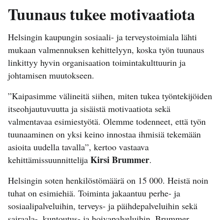
Tuunaus tukee motivaatiota
Helsingin kaupungin sosiaali- ja terveystoimiala lähti
mukaan valmennuksen kehittelyyn, koska työn tuunaus
linkittyy hyvin organisaation toimintakulttuurin ja
johtamisen muutokseen.
”Kaipasimme välineitä siihen, miten tukea työntekijöiden
itseohjautuvuutta ja sisäistä motivaatiota sekä
valmentavaa esimiestyötä. Olemme todenneet, että työn
tuunaaminen on yksi keino innostaa ihmisiä tekemään
asioita uudella tavalla”, kertoo vastaava
Kirsi Brummer
kehittämissuunnittelija
.
Helsingin soten henkilöstömäärä on 15 000. Heistä noin
tuhat on esimiehiä. Toiminta jakaantuu perhe- ja
sosiaalipalveluihin, terveys- ja päihdepalveluihin sekä
sairaala-, kuntoutus- ja hoivapalveluihin. Brummer