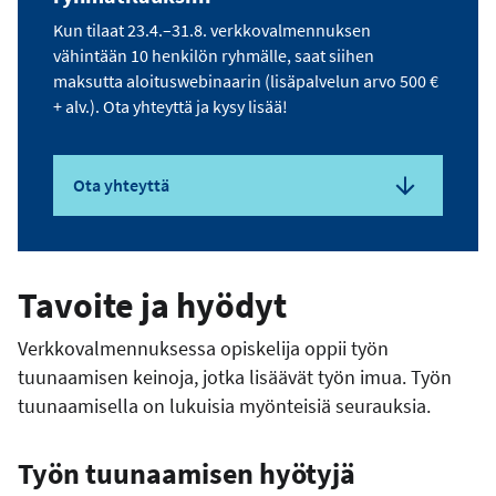
Kun tilaat 23.4.–31.8. verkkovalmennuksen
vähintään 10 henkilön ryhmälle, saat siihen
maksutta aloituswebinaarin (lisäpalvelun arvo 500 €
+ alv.). Ota yhteyttä ja kysy lisää!
Ota yhteyttä
Tavoite ja hyödyt
Verkkovalmennuksessa opiskelija oppii työn
tuunaamisen keinoja, jotka lisäävät työn imua. Työn
tuunaamisella on lukuisia myönteisiä seurauksia.
Työn tuunaamisen hyötyjä