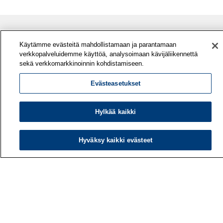
Käytämme evästeitä mahdollistamaan ja parantamaan
verkkopalveluidemme käyttöä, analysoimaan kävijäliikennettä
sekä verkkomarkkinoinnin kohdistamiseen.
Evästeasetukset
Työterveyslaitos
Hylkää kaikki
PL 40
00032 TYÖTERVEYSLAITOS
Hyväksy kaikki evästeet
Puhelin: 030 474 1 (pvm/mpm)
Yhteystiedot
Laskutustiedot
Medialle
Tietoa meistä
Avoimet työpaikat