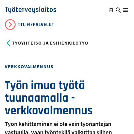
Hyppää
FI
Hae
Vaihda
Va
Työterveyslaitos
pääsisältöön
sivust
kieltä,
nykyinen
kieli:
TYÖYHTEISÖ JA ESIHENKILÖTYÖ
Toteutustapa
VERKKOVALMENNUS
Työn imua työtä
tuunaamalla -
verkkovalmennus
Työn kehittäminen ei ole vain työnantajan
vastuulla, vaan työntekijä vaikuttaa siihen