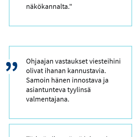
u
näkökannalta."
s
L
Ohjaajan vastaukset viesteihini
a
olivat ihanan kannustavia.
i
Samoin hänen innostava ja
n
asiantunteva tyylinsä
a
valmentajana.
u
s