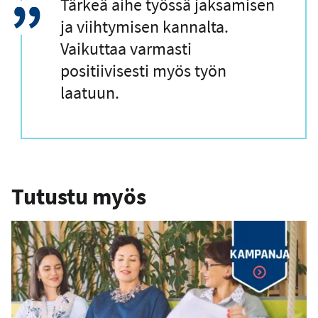
L
Tärkeä aihe työssä jaksamisen
a
ja viihtymisen kannalta.
i
Vaikuttaa varmasti
n
positiivisesti myös työn
a
laatuun.
u
s
Tutustu myös