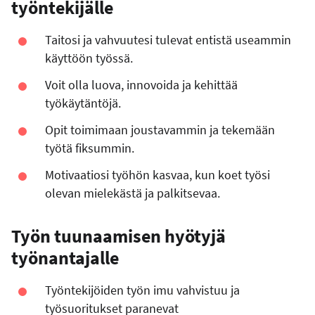
työntekijälle
Taitosi ja vahvuutesi tulevat entistä useammin
käyttöön työssä.
Voit olla luova, innovoida ja kehittää
työkäytäntöjä.
Opit toimimaan joustavammin ja tekemään
työtä fiksummin.
Motivaatiosi työhön kasvaa, kun koet työsi
olevan mielekästä ja palkitsevaa.
Työn tuunaamisen hyötyjä
työnantajalle
Työntekijöiden työn imu vahvistuu ja
työsuoritukset paranevat