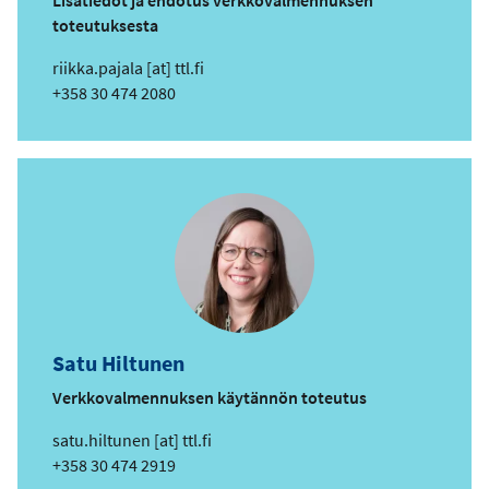
Lisätiedot ja ehdotus verkkovalmennuksen
toteutuksesta
s
riikka.pajala
[at]
ttl.fi
ä
Puhelin
+358 30 474 2080
h
k
ö
p
o
s
t
i
o
s
Satu Hiltunen
o
i
Verkkovalmennuksen käytännön toteutus
t
s
satu.hiltunen
[at]
ttl.fi
e
ä
Puhelin
+358 30 474 2919