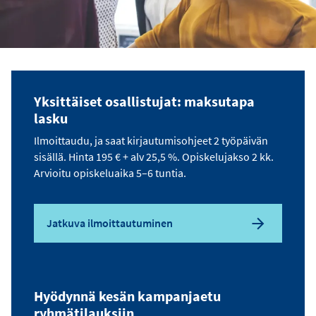
Yksittäiset osallistujat: maksutapa
lasku
Ilmoittaudu, ja saat kirjautumisohjeet 2 työpäivän
sisällä. Hinta 195 € + alv 25,5 %. Opiskelujakso 2 kk.
Arvioitu opiskeluaika 5–6 tuntia.
Jatkuva ilmoittautuminen
Hyödynnä kesän kampanjaetu
ryhmätilauksiin