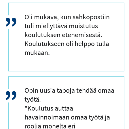
L
Oli mukava, kun sähköpostiin
a
tuli miellyttävä muistutus
i
koulutuksen etenemisestä.
n
Koulutukseen oli helppo tulla
a
mukaan.
u
s
L
Opin uusia tapoja tehdää omaa
a
työtä.
i
"Koulutus auttaa
n
havainnoimaan omaa työtä ja
a
roolia monelta eri