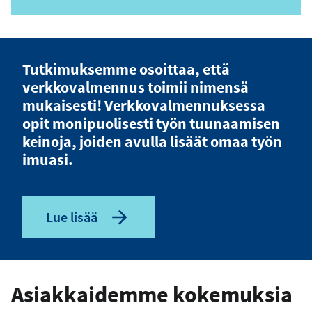
h
k
ö
p
o
Tutkimuksemme osoittaa, että
s
verkkovalmennus toimii nimensä
t
mukaisesti! Verkkovalmennuksessa
i
opit monipuolisesti työn tuunaamisen
o
keinoja, joiden avulla lisäät omaa työn
s
imuasi.
o
i
t
e
Lue lisää
Asiakkaidemme kokemuksia