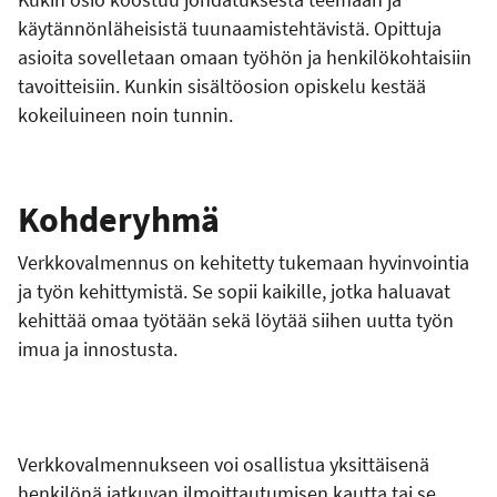
käytännönläheisistä tuunaamistehtävistä. Opittuja
asioita sovelletaan omaan työhön ja henkilökohtaisiin
tavoitteisiin. Kunkin sisältöosion opiskelu kestää
kokeiluineen noin tunnin.
Kohderyhmä
Verkkovalmennus on kehitetty tukemaan hyvinvointia
ja työn kehittymistä. Se sopii kaikille, jotka haluavat
kehittää omaa työtään sekä löytää siihen uutta työn
imua ja innostusta.
Verkkovalmennukseen voi osallistua yksittäisenä
henkilönä jatkuvan ilmoittautumisen kautta tai se