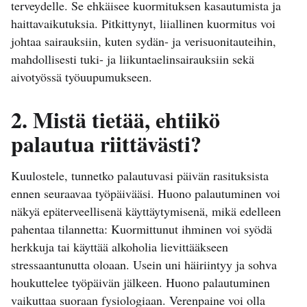
terveydelle. Se ehkäisee kuormituksen kasautumista ja
haittavaikutuksia. Pitkittynyt, liiallinen kuormitus voi
johtaa sairauksiin, kuten sydän- ja verisuonitauteihin,
mahdollisesti tuki- ja liikuntaelinsairauksiin sekä
aivotyössä työuupumukseen.
2. Mistä tietää, ehtiikö
palautua riittävästi?
Kuulostele, tunnetko palautuvasi päivän rasituksista
ennen seuraavaa työpäivääsi. Huono palautuminen voi
näkyä epäterveellisenä käyttäytymisenä, mikä edelleen
pahentaa tilannetta: Kuormittunut ihminen voi syödä
herkkuja tai käyttää alkoholia lievittääkseen
stressaantunutta oloaan. Usein uni häiriintyy ja sohva
houkuttelee työpäivän jälkeen. Huono palautuminen
vaikuttaa suoraan fysiologiaan. Verenpaine voi olla