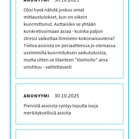
Kommenttisi
Olisi hyvä nähdä joskus omat
mittaustulokset, kun on oikein
kuormittunut. Auttaisiko se yhtään
konkretisoimaan asiaa - kuinka paljon
stressi vaikuttaa ihmiseen kokonaisuutena?
Tietoa asioista on periaatteessa jo olemassa
useimmilla kuormituksen vaikutuksista,
mutta sitten se tilanteen "itsehoito" aina
unohtuu - valitettavasti
30.10.2025
ANONYYMI
Kommenttisi
Pienistä asioista syntyy lopulta isoja
merkityksellisiä asioita