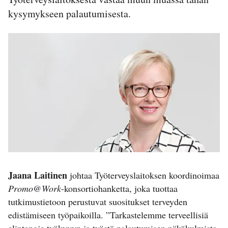
kysymykseen palautumisesta.
Jaana Laitinen
johtaa Työterveyslaitoksen koordinoimaa
Promo@Work
-konsortiohanketta, joka tuottaa
tutkimustietoon perustuvat suositukset terveyden
edistämiseen työpaikoilla. ”Tarkastelemme terveellisiä
elintapoja työkyvyn ja työstä palautumisen näkökulmista.