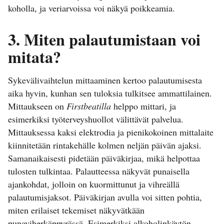
koholla, ja veriarvoissa voi näkyä poikkeamia.
3. Miten palautumistaan voi
mitata?
Sykevälivaihtelun mittaaminen kertoo palautumisesta
aika hyvin, kunhan sen tuloksia tulkitsee ammattilainen.
Mittaukseen on
Firstbeatilla
helppo mittari, ja
esimerkiksi työterveyshuollot välittävät palvelua.
Mittauksessa kaksi elektrodia ja pienikokoinen mittalaite
kiinnitetään rintakehälle kolmen neljän päivän ajaksi.
Samanaikaisesti pidetään päiväkirjaa, mikä helpottaa
tulosten tulkintaa. Palautteessa näkyvät punaisella
ajankohdat, jolloin on kuormittunut ja vihreällä
palautumisjaksot. Päiväkirjan avulla voi sitten pohtia,
miten erilaiset tekemiset näkyvätkään
punaviherkäppyrässä. Esimerkiksi alkoholinkäytön