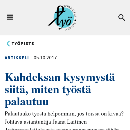
Hyppää
pääsisältöön
Ha
Valikko
TYÖPISTE
05.10.2017
ARTIKKELI
Kahdeksan kysymystä
siitä, miten työstä
palautuu
Palautuuko työstä helpommin, jos töissä on kivaa?
Johtava asiantuntija Jaana Laitinen
Työterveyslaitoksesta vastaa muun muassa tähän