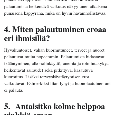
palautumista heikentävä vaikutus näkyy unen aikaisena
punaisena käppyränä, mikä on hyvin havainnollistavaa.
4. Miten palautuminen eroaa
eri ihmisillä?
Hyväkuntoiset, vähän kuormittuneet, terveet ja nuoret
palautuvat muita nopeammin. Palautumista hidastavat
ikääntyminen, alkoholinkäyttö, anemia ja toimintakykyä
heikentävät sairaudet sekä pitkittyvä, kasautuva
kuormitus. Lisäksi terveyskäyttäytymisen erot
vaikuttavat. Esimerkiksi liian lyhyt ja huonolaatuinen uni
ei palauta.
5. Antaisitko kolme helppoa
vinkkiä oman