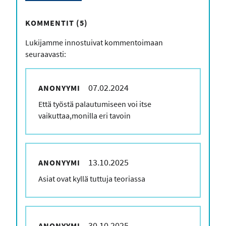
KOMMENTIT (5)
Lukijamme innostuivat kommentoimaan
seuraavasti:
07.02.2024
ANONYYMI
Kommenttisi
Että työstä palautumiseen voi itse
vaikuttaa,monilla eri tavoin
13.10.2025
ANONYYMI
Kommenttisi
Asiat ovat kyllä tuttuja teoriassa
30.10.2025
ANONYYMI