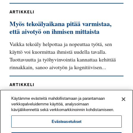
ARTIKKELI
Myös tekoälyaikana pitää varmistaa,
että aivotyö on ihmisen mittaista
Vaikka tekoäly helpottaa ja nopeuttaa työtä, sen
käyttö voi kuormittaa ihmistä uudella tavalla.
Tuottavuutta ja työhyvinvointia kannattaa kehittää
rinnakkain, sanoo aivotyön ja kognitiivisen...
ARTIKKELI
Työyhteisö voi vahvistaa työnsä
Käytämme evästeitä mahdollistamaan ja parantamaan
mielekkyyttä yhteisvoimin
verkkopalveluidemme käyttöä, analysoimaan
kävijäliikennettä sekä verkkomarkkinoinnin kohdistamiseen.
Mitä asioita tiiminne pitää voimavaroina työssään?
Evästeasetukset
Mitkä odotukset eivät toteudu? Työn
merkityksellisyyttä on mahdollista kehittää