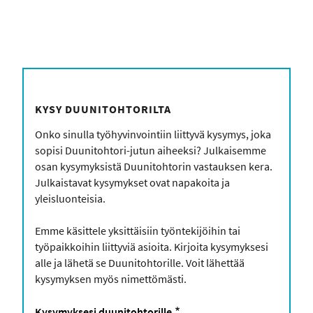
form_head
KYSY DUUNITOHTORILTA
Onko sinulla työhyvinvointiin liittyvä kysymys, joka
sopisi Duunitohtori-jutun aiheeksi? Julkaisemme
osan kysymyksistä Duunitohtorin vastauksen kera.
Julkaistavat kysymykset ovat napakoita ja
yleisluonteisia.
Emme käsittele yksittäisiin työntekijöihin tai
työpaikkoihin liittyviä asioita. Kirjoita kysymyksesi
alle ja lähetä se Duunitohtorille. Voit lähettää
kysymyksen myös nimettömästi.
Kysymyksesi duunitohtorille