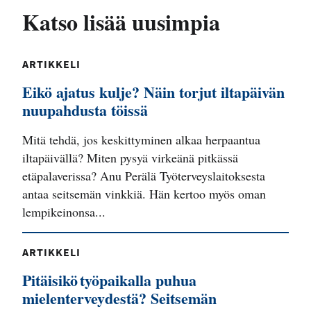
Katso lisää uusimpia
ARTIKKELI
Eikö ajatus kulje? Näin torjut iltapäivän
nuupahdusta töissä
Mitä tehdä, jos keskittyminen alkaa herpaantua
iltapäivällä? Miten pysyä virkeänä pitkässä
etäpalaverissa? Anu Perälä Työterveyslaitoksesta
antaa seitsemän vinkkiä. Hän kertoo myös oman
lempikeinonsa...
ARTIKKELI
Pitäisikö työpaikalla puhua
mielenterveydestä? Seitsemän