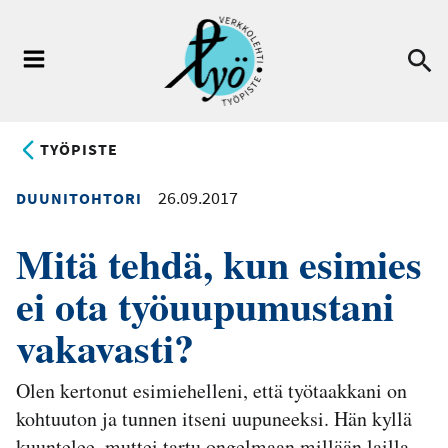
Hyppää
pääsisältöön
Ha
Valikko
TYÖPISTE
26.09.2017
DUUNITOHTORI
Mitä tehdä, kun esimies
ei ota työuupumustani
vakavasti?
Olen kertonut esimiehelleni, että työtaakkani on
kohtuuton ja tunnen itseni uupuneeksi. Hän kyllä
kuuntelee, muttei tartu ongelmaan millään lailla.