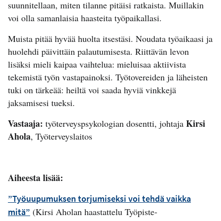
suunnitellaan, miten tilanne pitäisi ratkaista. Muillakin
voi olla samanlaisia haasteita työpaikallasi.
Muista pitää hyvää huolta itsestäsi. Noudata työaikaasi ja
huolehdi päivittäin palautumisesta. Riittävän levon
lisäksi mieli kaipaa vaihtelua: mieluisaa aktiivista
tekemistä työn vastapainoksi. Työtovereiden ja läheisten
tuki on tärkeää: heiltä voi saada hyviä vinkkejä
jaksamisesi tueksi.
Vastaaja:
Kirsi
työterveyspsykologian dosentti, johtaja
Ahola
, Työterveyslaitos
Aiheesta lisää:
”Työuupumuksen torjumiseksi voi tehdä vaikka
(Kirsi Aholan haastattelu Työpiste-
mitä”