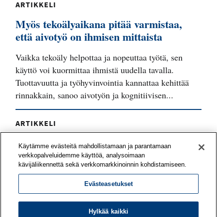
ARTIKKELI
Myös tekoälyaikana pitää varmistaa,
että aivotyö on ihmisen mittaista
Vaikka tekoäly helpottaa ja nopeuttaa työtä, sen
käyttö voi kuormittaa ihmistä uudella tavalla.
Tuottavuutta ja työhyvinvointia kannattaa kehittää
rinnakkain, sanoo aivotyön ja kognitiivisen...
ARTIKKELI
Työyhteisö voi vahvistaa työnsä
Käytämme evästeitä mahdollistamaan ja parantamaan
mielekkyyttä yhteisvoimin
verkkopalveluidemme käyttöä, analysoimaan
kävijäliikennettä sekä verkkomarkkinoinnin kohdistamiseen.
Mitä asioita tiiminne pitää voimavaroina työssään?
Evästeasetukset
Mitkä odotukset eivät toteudu? Työn
merkityksellisyyttä on mahdollista kehittää
yhteisöllisesti – työporukan tai koko organisaation
Hylkää kaikki