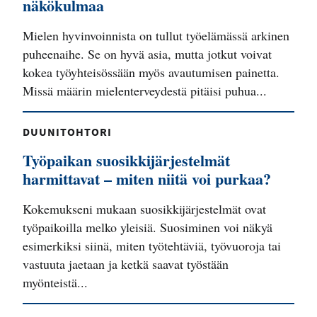
näkökulmaa
Mielen hyvinvoinnista on tullut työelämässä arkinen
puheenaihe. Se on hyvä asia, mutta jotkut voivat
kokea työyhteisössään myös avautumisen painetta.
Missä määrin mielenterveydestä pitäisi puhua...
DUUNITOHTORI
Työpaikan suosikkijärjestelmät
harmittavat – miten niitä voi purkaa?
Kokemukseni mukaan suosikkijärjestelmät ovat
työpaikoilla melko yleisiä. Suosiminen voi näkyä
esimerkiksi siinä, miten työtehtäviä, työvuoroja tai
vastuuta jaetaan ja ketkä saavat työstään
myönteistä...