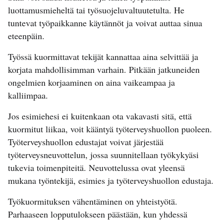
luottamusmieheltä tai työsuojeluvaltuutetulta. He
tuntevat työpaikkanne käytännöt ja voivat auttaa sinua
eteenpäin.
Työssä kuormittavat tekijät kannattaa aina selvittää ja
korjata mahdollisimman varhain. Pitkään jatkuneiden
ongelmien korjaaminen on aina vaikeampaa ja
kalliimpaa.
Jos esimiehesi ei kuitenkaan ota vakavasti sitä, että
kuormitut liikaa, voit kääntyä työterveyshuollon puoleen.
Työterveyshuollon edustajat voivat järjestää
työterveysneuvottelun, jossa suunnitellaan työkykyäsi
tukevia toimenpiteitä. Neuvottelussa ovat yleensä
mukana työntekijä, esimies ja työterveyshuollon edustaja.
Työkuormituksen vähentäminen on yhteistyötä.
Parhaaseen lopputulokseen päästään, kun yhdessä