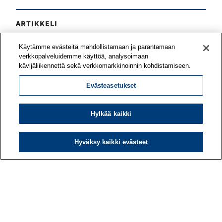
ARTIKKELI
Työyhteisö voi vahvistaa työnsä
Käytämme evästeitä mahdollistamaan ja parantamaan
mielekkyyttä yhteisvoimin
verkkopalveluidemme käyttöä, analysoimaan
kävijäliikennettä sekä verkkomarkkinoinnin kohdistamiseen.
Mitä asioita tiiminne pitää voimavaroina työssään?
Evästeasetukset
Mitkä odotukset eivät toteudu? Työn
merkityksellisyyttä on mahdollista kehittää
yhteisöllisesti – työporukan tai koko organisaation
Hylkää kaikki
kesken.
Hyväksy kaikki evästeet