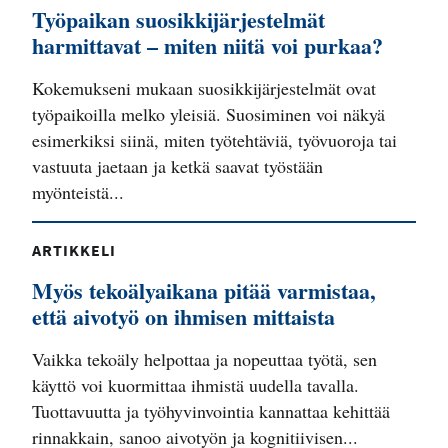
Työpaikan suosikkijärjestelmät
harmittavat – miten niitä voi purkaa?
Kokemukseni mukaan suosikkijärjestelmät ovat
työpaikoilla melko yleisiä. Suosiminen voi näkyä
esimerkiksi siinä, miten työtehtäviä, työvuoroja tai
vastuuta jaetaan ja ketkä saavat työstään
myönteistä...
ARTIKKELI
Myös tekoälyaikana pitää varmistaa,
että aivotyö on ihmisen mittaista
Vaikka tekoäly helpottaa ja nopeuttaa työtä, sen
käyttö voi kuormittaa ihmistä uudella tavalla.
Tuottavuutta ja työhyvinvointia kannattaa kehittää
rinnakkain, sanoo aivotyön ja kognitiivisen...