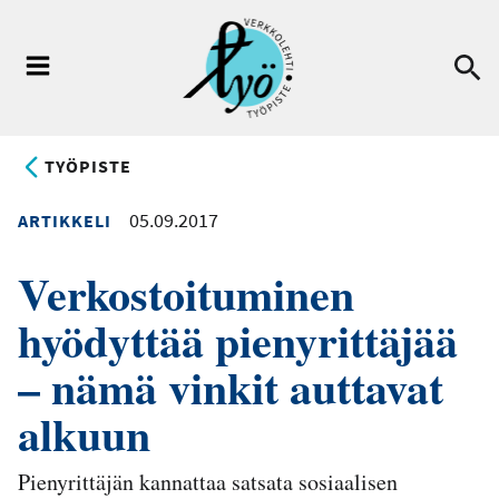
Hyppää
pääsisältöön
Ha
Valikko
TYÖPISTE
05.09.2017
ARTIKKELI
Verkostoituminen
hyödyttää pienyrittäjää
– nämä vinkit auttavat
alkuun
Pienyrittäjän kannattaa satsata sosiaalisen