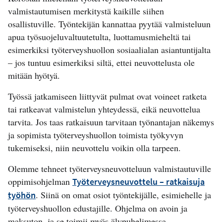
valmistautumisen merkitystä kaikille siihen
osallistuville. Työntekijän kannattaa pyytää valmisteluun
apua työsuojeluvaltuutetulta, luottamusmieheltä tai
esimerkiksi työterveyshuollon sosiaalialan asiantuntijalta
– jos tuntuu esimerkiksi siltä, ettei neuvottelusta ole
mitään hyötyä.
Työssä jatkamiseen liittyvät pulmat ovat voineet ratketa
tai ratkeavat valmistelun yhteydessä, eikä neuvottelua
tarvita. Jos taas ratkaisuun tarvitaan työnantajan näkemys
ja sopimista työterveyshuollon toimista työkyvyn
tukemiseksi, niin neuvottelu voikin olla tarpeen.
Olemme tehneet työterveysneuvotteluun valmistautuville
oppimisohjelman
Työterveysneuvottelu – ratkaisuja
. Siinä on omat osiot työntekijälle, esimiehelle ja
työhön
työterveyshuollon edustajille. Ohjelma on avoin ja
maksuton, ja se toimii myös älypuhelimessa.