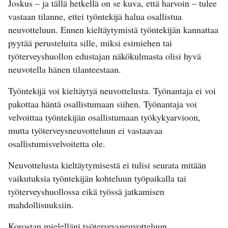
Joskus – ja tällä hetkellä on se kuva, että harvoin – tulee
vastaan tilanne, ettei työntekijä halua osallistua
neuvotteluun. Ennen kieltäytymistä työntekijän kannattaa
pyytää perusteluita sille, miksi esimiehen tai
työterveyshuollon edustajan näkökulmasta olisi hyvä
neuvotella hänen tilanteestaan.
Työntekijä voi kieltäytyä neuvottelusta. Työnantaja ei voi
pakottaa häntä osallistumaan siihen. Työnantaja voi
velvoittaa työntekijän osallistumaan työkykyarvioon,
mutta työterveysneuvotteluun ei vastaavaa
osallistumisvelvoitetta ole.
Neuvottelusta kieltäytymisestä ei tulisi seurata mitään
vaikutuksia työntekijän kohteluun työpaikalla tai
työterveyshuollossa eikä työssä jatkamisen
mahdollisuuksiin.
Korostan mielelläni työterveysneuvotteluun