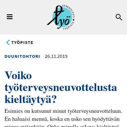
Hyppää
pääsisältöön
Ha
Valikko
TYÖPISTE
26.11.2019
DUUNITOHTORI
Voiko
työterveysneuvottelusta
kieltäytyä?
Esimies on kutsunut minut työterveysneuvotteluun.
En haluaisi mennä, koska en usko sen hyödyttävän
minua mitenkään. Onko minulla oikeus kieltäytyä