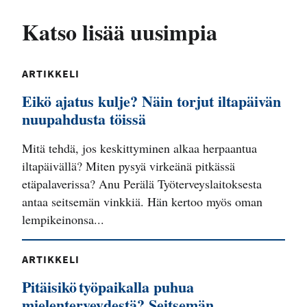
Katso lisää uusimpia
ARTIKKELI
Eikö ajatus kulje? Näin torjut iltapäivän
nuupahdusta töissä
Mitä tehdä, jos keskittyminen alkaa herpaantua
iltapäivällä? Miten pysyä virkeänä pitkässä
etäpalaverissa? Anu Perälä Työterveyslaitoksesta
antaa seitsemän vinkkiä. Hän kertoo myös oman
lempikeinonsa...
ARTIKKELI
Pitäisikö työpaikalla puhua
mielenterveydestä? Seitsemän