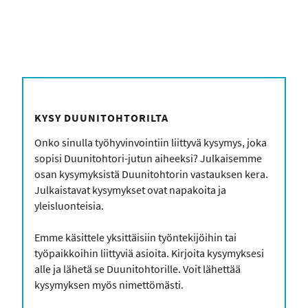
form_head
KYSY DUUNITOHTORILTA
Onko sinulla työhyvinvointiin liittyvä kysymys, joka
sopisi Duunitohtori-jutun aiheeksi? Julkaisemme
osan kysymyksistä Duunitohtorin vastauksen kera.
Julkaistavat kysymykset ovat napakoita ja
yleisluonteisia.
Emme käsittele yksittäisiin työntekijöihin tai
työpaikkoihin liittyviä asioita. Kirjoita kysymyksesi
alle ja lähetä se Duunitohtorille. Voit lähettää
kysymyksen myös nimettömästi.