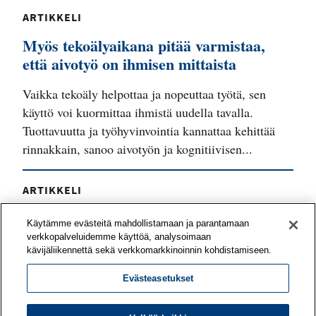
ARTIKKELI
Myös tekoälyaikana pitää varmistaa,
että aivotyö on ihmisen mittaista
Vaikka tekoäly helpottaa ja nopeuttaa työtä, sen
käyttö voi kuormittaa ihmistä uudella tavalla.
Tuottavuutta ja työhyvinvointia kannattaa kehittää
rinnakkain, sanoo aivotyön ja kognitiivisen...
ARTIKKELI
Työyhteisö voi vahvistaa työnsä
Käytämme evästeitä mahdollistamaan ja parantamaan
mielekkyyttä yhteisvoimin
verkkopalveluidemme käyttöä, analysoimaan
kävijäliikennettä sekä verkkomarkkinoinnin kohdistamiseen.
Mitä asioita tiiminne pitää voimavaroina työssään?
Evästeasetukset
Mitkä odotukset eivät toteudu? Työn
merkityksellisyyttä on mahdollista kehittää