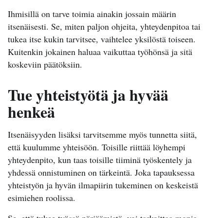
Ihmisillä on tarve toimia ainakin jossain määrin
itsenäisesti. Se, miten paljon ohjeita, yhteydenpitoa tai
tukea itse kukin tarvitsee, vaihtelee yksilöstä toiseen.
Kuitenkin jokainen haluaa vaikuttaa työhönsä ja sitä
koskeviin päätöksiin.
Tue yhteistyötä ja hyvää
henkeä
Itsenäisyyden lisäksi tarvitsemme myös tunnetta siitä,
että kuulumme yhteisöön. Toisille riittää löyhempi
yhteydenpito, kun taas toisille tiiminä työskentely ja
yhdessä onnistuminen on tärkeintä. Joka tapauksessa
yhteistyön ja hyvän ilmapiirin tukeminen on keskeistä
esimiehen roolissa.
Se, että tukee työssä pärjäämistä, voi tarkoittaa monia