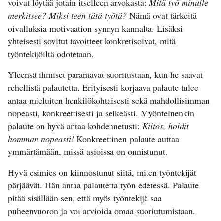
voivat löytää jotain itselleen arvokasta:
Mitä työ minulle
merkitsee? Miksi teen tätä työtä?
Nämä ovat tärkeitä
oivalluksia motivaation synnyn kannalta. Lisäksi
yhteisesti sovitut tavoitteet konkretisoivat, mitä
työntekijöiltä odotetaan.
Yleensä ihmiset parantavat suoritustaan, kun he saavat
rehellistä palautetta. Erityisesti korjaava palaute tulee
antaa mieluiten henkilökohtaisesti sekä mahdollisimman
nopeasti, konkreettisesti ja selkeästi. Myönteinenkin
palaute on hyvä antaa kohdennetusti:
Kiitos, hoidit
homman nopeasti!
Konkreettinen palaute auttaa
ymmärtämään, missä asioissa on onnistunut.
Hyvä esimies on kiinnostunut siitä, miten työntekijät
pärjäävät. Hän antaa palautetta työn edetessä. Palaute
pitää sisällään sen, että myös työntekijä saa
puheenvuoron ja voi arvioida omaa suoriutumistaan.