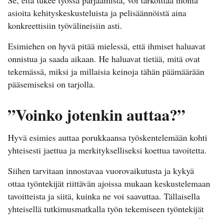
asioita kehityskeskusteluista ja pelisäännöistä aina
konkreettisiin työvälineisiin asti.
Esimiehen on hyvä pitää mielessä, että ihmiset haluavat
onnistua ja saada aikaan. He haluavat tietää, mitä ovat
tekemässä, miksi ja millaisia keinoja tähän päämäärään
pääsemiseksi on tarjolla.
”Voinko jotenkin auttaa?”
Hyvä esimies auttaa porukkaansa työskentelemään kohti
yhteisesti jaettua ja merkitykselliseksi koettua tavoitetta.
Siihen tarvitaan innostavaa vuorovaikutusta ja kykyä
ottaa työntekijät riittävän ajoissa mukaan keskustelemaan
tavoitteista ja siitä, kuinka ne voi saavuttaa. Tällaisella
yhteisellä tutkimusmatkalla työn tekemiseen työntekijät