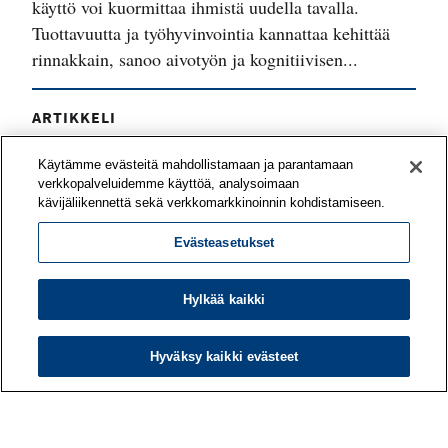
käyttö voi kuormittaa ihmistä uudella tavalla.
Tuottavuutta ja työhyvinvointia kannattaa kehittää
rinnakkain, sanoo aivotyön ja kognitiivisen...
ARTIKKELI
Työyhteisö voi vahvistaa työnsä
Käytämme evästeitä mahdollistamaan ja parantamaan
mielekkyyttä yhteisvoimin
verkkopalveluidemme käyttöä, analysoimaan
kävijäliikennettä sekä verkkomarkkinoinnin kohdistamiseen.
Mitä asioita tiiminne pitää voimavaroina työssään?
Evästeasetukset
Mitkä odotukset eivät toteudu? Työn
merkityksellisyyttä on mahdollista kehittää
yhteisöllisesti – työporukan tai koko organisaation
Hylkää kaikki
kesken.
Hyväksy kaikki evästeet