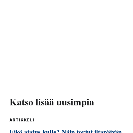
Katso lisää uusimpia
ARTIKKELI
Eikö ajatus kulje? Näin torjut iltapäivän