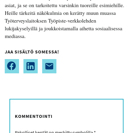
asiat, ja se on tarkoitettu varsinkin tuoreille esimiehille.
Heille tärkeitä näkökulmia on kerätty muun muassa
Työterveyslaitoksen Työpiste-verkkolehden
lukijakyselyillä ja joukkoistamalla aihetta sosiaalisessa
mediassa.
JAA SISÄLTÖ SOMESSA!
KOMMENTOINTI
Pakolliset kentät on merkitty symbolilla
*
.