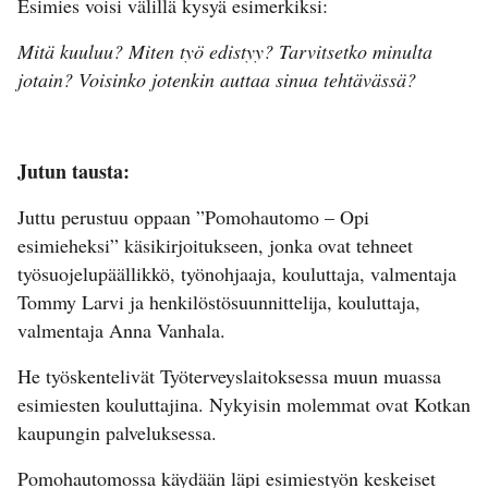
Esimies voisi välillä kysyä esimerkiksi:
Mitä kuuluu? Miten työ edistyy? Tarvitsetko minulta
jotain? Voisinko jotenkin auttaa sinua tehtävässä?
Jutun tausta:
Juttu perustuu oppaan ”Pomohautomo – Opi
esimieheksi” käsikirjoitukseen, jonka ovat tehneet
työsuojelupäällikkö, työnohjaaja, kouluttaja, valmentaja
Tommy Larvi ja henkilöstösuunnittelija, kouluttaja,
valmentaja Anna Vanhala.
He työskentelivät Työterveyslaitoksessa muun muassa
esimiesten kouluttajina. Nykyisin molemmat ovat Kotkan
kaupungin palveluksessa.
Pomohautomossa käydään läpi esimiestyön keskeiset