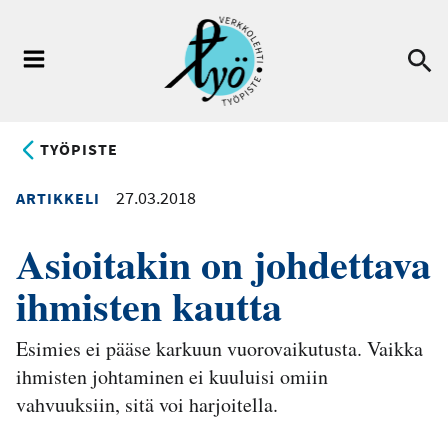
Hyppää
pääsisältöön
Ha
Valikko
TYÖPISTE
27.03.2018
ARTIKKELI
Asioitakin on johdettava
ihmisten kautta
Esimies ei pääse karkuun vuorovaikutusta. Vaikka
ihmisten johtaminen ei kuuluisi omiin
vahvuuksiin, sitä voi harjoitella.