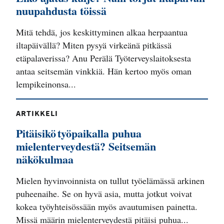
nuupahdusta töissä
Mitä tehdä, jos keskittyminen alkaa herpaantua
iltapäivällä? Miten pysyä virkeänä pitkässä
etäpalaverissa? Anu Perälä Työterveyslaitoksesta
antaa seitsemän vinkkiä. Hän kertoo myös oman
lempikeinonsa...
ARTIKKELI
Pitäisikö työpaikalla puhua
mielenterveydestä? Seitsemän
näkökulmaa
Mielen hyvinvoinnista on tullut työelämässä arkinen
puheenaihe. Se on hyvä asia, mutta jotkut voivat
kokea työyhteisössään myös avautumisen painetta.
Missä määrin mielenterveydestä pitäisi puhua...