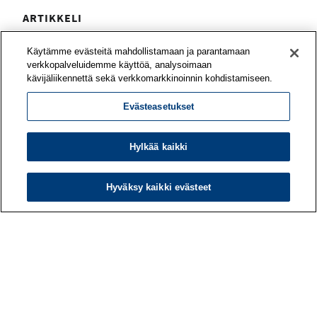
ARTIKKELI
Työyhteisö voi vahvistaa työnsä
Käytämme evästeitä mahdollistamaan ja parantamaan
mielekkyyttä yhteisvoimin
verkkopalveluidemme käyttöä, analysoimaan
kävijäliikennettä sekä verkkomarkkinoinnin kohdistamiseen.
Mitä asioita tiiminne pitää voimavaroina työssään?
Evästeasetukset
Mitkä odotukset eivät toteudu? Työn
merkityksellisyyttä on mahdollista kehittää
yhteisöllisesti – työporukan tai koko organisaation
Hylkää kaikki
kesken.
Hyväksy kaikki evästeet