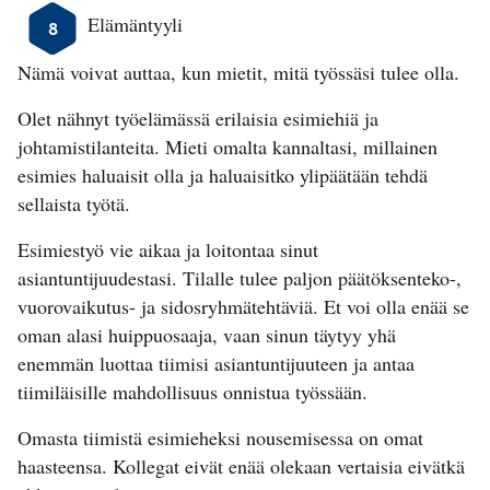
Elämäntyyli
Nämä voivat auttaa, kun mietit, mitä työssäsi tulee olla.
Olet nähnyt työelämässä erilaisia esimiehiä ja
johtamistilanteita. Mieti omalta kannaltasi, millainen
esimies haluaisit olla ja haluaisitko ylipäätään tehdä
sellaista työtä.
Esimiestyö vie aikaa ja loitontaa sinut
asiantuntijuudestasi. Tilalle tulee paljon päätöksenteko-,
vuorovaikutus- ja sidosryhmätehtäviä. Et voi olla enää se
oman alasi huippuosaaja, vaan sinun täytyy yhä
enemmän luottaa tiimisi asiantuntijuuteen ja antaa
tiimiläisille mahdollisuus onnistua työssään.
Omasta tiimistä esimieheksi nousemisessa on omat
haasteensa. Kollegat eivät enää olekaan vertaisia eivätkä