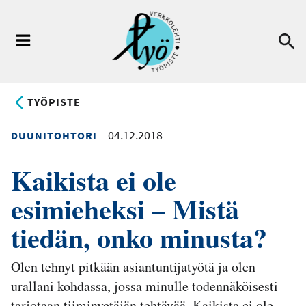
Hyppää
pääsisältöön
Ha
Valikko
TYÖPISTE
04.12.2018
DUUNITOHTORI
Kaikista ei ole
esimieheksi – Mistä
tiedän, onko minusta?
Olen tehnyt pitkään asiantuntijatyötä ja olen
urallani kohdassa, jossa minulle todennäköisesti
tarjotaan tiiminvetäjän tehtävää. Kaikista ei ole