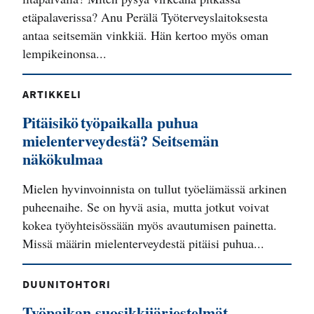
etäpalaverissa? Anu Perälä Työterveyslaitoksesta
antaa seitsemän vinkkiä. Hän kertoo myös oman
lempikeinonsa...
ARTIKKELI
Pitäisikö työpaikalla puhua
mielenterveydestä? Seitsemän
näkökulmaa
Mielen hyvinvoinnista on tullut työelämässä arkinen
puheenaihe. Se on hyvä asia, mutta jotkut voivat
kokea työyhteisössään myös avautumisen painetta.
Missä määrin mielenterveydestä pitäisi puhua...
DUUNITOHTORI
Työpaikan suosikkijärjestelmät