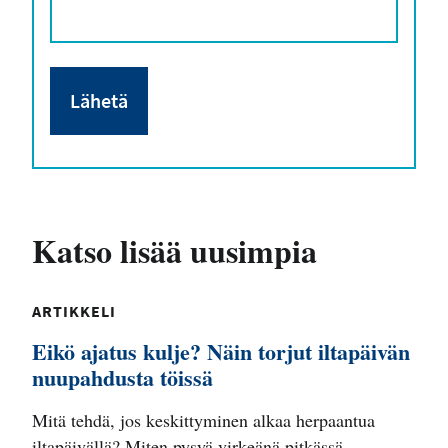
Katso lisää uusimpia
ARTIKKELI
Eikö ajatus kulje? Näin torjut iltapäivän
nuupahdusta töissä
Mitä tehdä, jos keskittyminen alkaa herpaantua
iltapäivällä? Miten pysyä virkeänä pitkässä