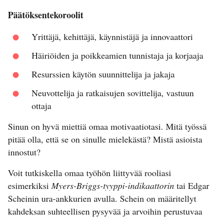
Päätöksentekoroolit
Yrittäjä, kehittäjä, käynnistäjä ja innovaattori
Häiriöiden ja poikkeamien tunnistaja ja korjaaja
Resurssien käytön suunnittelija ja jakaja
Neuvottelija ja ratkaisujen sovittelija, vastuun
ottaja
Sinun on hyvä miettiä omaa motivaatiotasi. Mitä työssä
pitää olla, että se on sinulle mielekästä? Mistä asioista
innostut?
Voit tutkiskella omaa työhön liittyvää rooliasi
esimerkiksi
Myers-Briggs-tyyppi-indikaattorin
tai Edgar
Scheinin ura-ankkurien avulla. Schein on määritellyt
kahdeksan suhteellisen pysyvää ja arvoihin perustuvaa