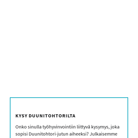
form_head
KYSY DUUNITOHTORILTA
Onko sinulla työhyvinvointiin liittyvä kysymys, joka
sopisi Duunitohtori-jutun aiheeksi? Julkaisemme