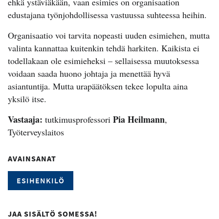
ehkä ystäviäkään, vaan esimies on organisaation
edustajana työnjohdollisessa vastuussa suhteessa heihin.
Organisaatio voi tarvita nopeasti uuden esimiehen, mutta
valinta kannattaa kuitenkin tehdä harkiten. Kaikista ei
todellakaan ole esimieheksi – sellaisessa muutoksessa
voidaan saada huono johtaja ja menettää hyvä
asiantuntija. Mutta urapäätöksen tekee lopulta aina
yksilö itse.
Vastaaja:
Pia Heilmann
tutkimusprofessori
,
Työterveyslaitos
AVAINSANAT
ESIHENKILÖ
JAA SISÄLTÖ SOMESSA!