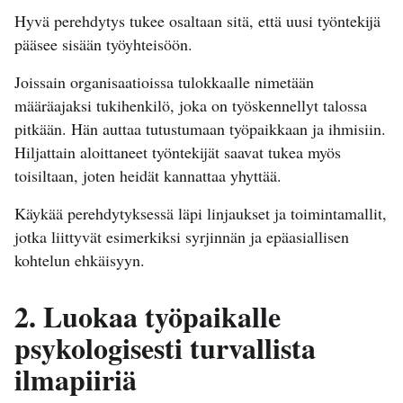
Hyvä perehdytys tukee osaltaan sitä, että uusi työntekijä
pääsee sisään työyhteisöön.
Joissain organisaatioissa tulokkaalle nimetään
määräajaksi tukihenkilö, joka on työskennellyt talossa
pitkään. Hän auttaa tutustumaan työpaikkaan ja ihmisiin.
Hiljattain aloittaneet työntekijät saavat tukea myös
toisiltaan, joten heidät kannattaa yhyttää.
Käykää perehdytyksessä läpi linjaukset ja toimintamallit,
jotka liittyvät esimerkiksi syrjinnän ja epäasiallisen
kohtelun ehkäisyyn.
2. Luokaa työpaikalle
psykologisesti turvallista
ilmapiiriä