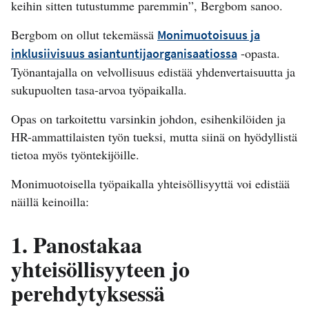
keihin sitten tutustumme paremmin”, Bergbom sanoo.
Bergbom on ollut tekemässä
Monimuotoisuus ja
-opasta.
inklusiivisuus asiantuntijaorganisaatiossa
Työnantajalla on velvollisuus edistää yhdenvertaisuutta ja
sukupuolten tasa-arvoa työpaikalla.
Opas on tarkoitettu varsinkin johdon, esihenkilöiden ja
HR-ammattilaisten työn tueksi, mutta siinä on hyödyllistä
tietoa myös työntekijöille.
Monimuotoisella työpaikalla yhteisöllisyyttä voi edistää
näillä keinoilla:
1. Panostakaa
yhteisöllisyyteen jo
perehdytyksessä