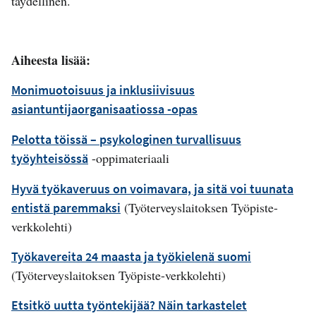
täydellinen.
Aiheesta lisää:
Monimuotoisuus ja inklusiivisuus
asiantuntijaorganisaatiossa -opas
Pelotta töissä – psykologinen turvallisuus
-oppimateriaali
työyhteisössä
Hyvä työkaveruus on voimavara, ja sitä voi tuunata
(Työterveyslaitoksen Työpiste-
entistä paremmaksi
verkkolehti)
Työkavereita 24 maasta ja työkielenä suomi
(Työterveyslaitoksen Työpiste-verkkolehti)
Etsitkö uutta työntekijää? Näin tarkastelet