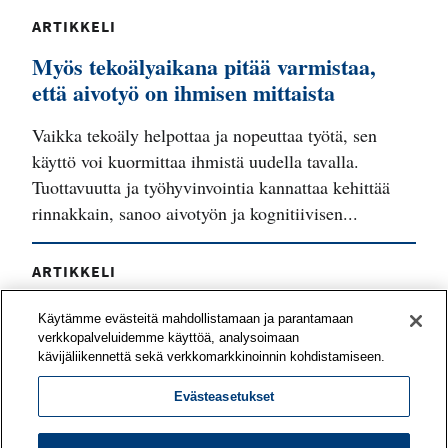
ARTIKKELI
Myös tekoälyaikana pitää varmistaa,
että aivotyö on ihmisen mittaista
Vaikka tekoäly helpottaa ja nopeuttaa työtä, sen
käyttö voi kuormittaa ihmistä uudella tavalla.
Tuottavuutta ja työhyvinvointia kannattaa kehittää
rinnakkain, sanoo aivotyön ja kognitiivisen...
ARTIKKELI
Työyhteisö voi vahvistaa työnsä
Käytämme evästeitä mahdollistamaan ja parantamaan
mielekkyyttä yhteisvoimin
verkkopalveluidemme käyttöä, analysoimaan
kävijäliikennettä sekä verkkomarkkinoinnin kohdistamiseen.
Mitä asioita tiiminne pitää voimavaroina työssään?
Evästeasetukset
Mitkä odotukset eivät toteudu? Työn
merkityksellisyyttä on mahdollista kehittää