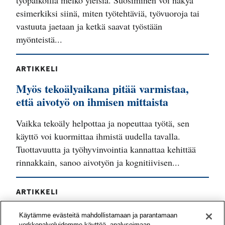
työpaikoilla melko yleisiä. Suosiminen voi näkyä
esimerkiksi siinä, miten työtehtäviä, työvuoroja tai
vastuuta jaetaan ja ketkä saavat työstään
myönteistä...
ARTIKKELI
Myös tekoälyaikana pitää varmistaa,
että aivotyö on ihmisen mittaista
Vaikka tekoäly helpottaa ja nopeuttaa työtä, sen
käyttö voi kuormittaa ihmistä uudella tavalla.
Tuottavuutta ja työhyvinvointia kannattaa kehittää
rinnakkain, sanoo aivotyön ja kognitiivisen...
ARTIKKELI
Työyhteisö voi vahvistaa työnsä
Käytämme evästeitä mahdollistamaan ja parantamaan
mielekkyyttä yhteisvoimin
verkkopalveluidemme käyttöä, analysoimaan