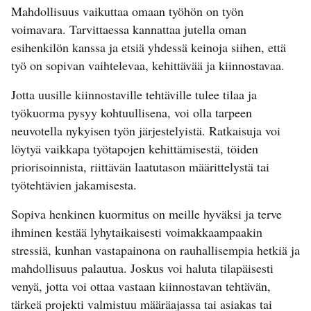
Mahdollisuus vaikuttaa omaan työhön on työn
voimavara. Tarvittaessa kannattaa jutella oman
esihenkilön kanssa ja etsiä yhdessä keinoja siihen, että
työ on sopivan vaihtelevaa, kehittävää ja kiinnostavaa.
Jotta uusille kiinnostaville tehtäville tulee tilaa ja
työkuorma pysyy kohtuullisena, voi olla tarpeen
neuvotella nykyisen työn järjestelyistä. Ratkaisuja voi
löytyä vaikkapa työtapojen kehittämisestä, töiden
priorisoinnista, riittävän laatutason määrittelystä tai
työtehtävien jakamisesta.
Sopiva henkinen kuormitus on meille hyväksi ja terve
ihminen kestää lyhytaikaisesti voimakkaampaakin
stressiä, kunhan vastapainona on rauhallisempia hetkiä ja
mahdollisuus palautua. Joskus voi haluta tilapäisesti
venyä, jotta voi ottaa vastaan kiinnostavan tehtävän,
tärkeä projekti valmistuu määräajassa tai asiakas tai