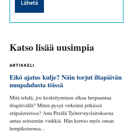
Katso lisää uusimpia
ARTIKKELI
Eikö ajatus kulje? Näin torjut iltapäivän
nuupahdusta töissä
Mitä tehdä, jos keskittyminen alkaa herpaantua
iltapäivällä? Miten pysyä virkeänä pitkässä
etäpalaverissa? Anu Perälä Työterveyslaitoksesta
antaa seitsemän vinkkiä. Hän kertoo myös oman
lempikeinonsa...