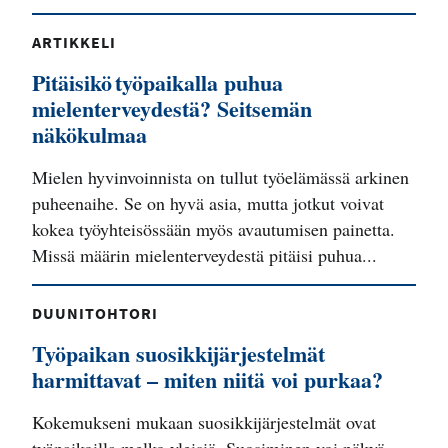
ARTIKKELI
Pitäisikö työpaikalla puhua
mielenterveydestä? Seitsemän
näkökulmaa
Mielen hyvinvoinnista on tullut työelämässä arkinen
puheenaihe. Se on hyvä asia, mutta jotkut voivat
kokea työyhteisössään myös avautumisen painetta.
Missä määrin mielenterveydestä pitäisi puhua...
DUUNITOHTORI
Työpaikan suosikkijärjestelmät
harmittavat – miten niitä voi purkaa?
Kokemukseni mukaan suosikkijärjestelmät ovat