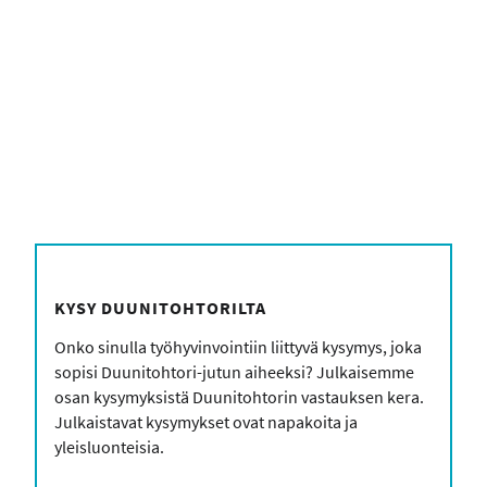
form_head
KYSY DUUNITOHTORILTA
Onko sinulla työhyvinvointiin liittyvä kysymys, joka
sopisi Duunitohtori-jutun aiheeksi? Julkaisemme
osan kysymyksistä Duunitohtorin vastauksen kera.
Julkaistavat kysymykset ovat napakoita ja
yleisluonteisia.