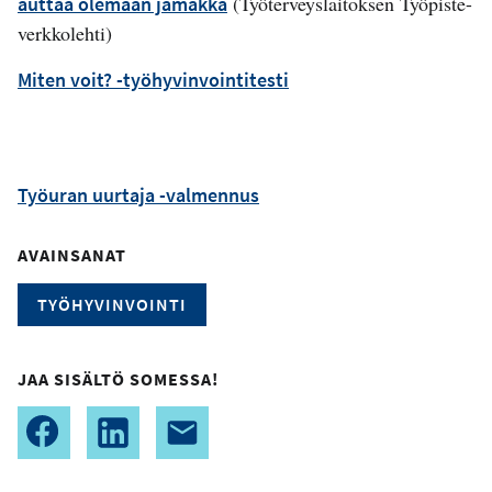
(Työterveyslaitoksen Työpiste-
auttaa olemaan jämäkkä
verkkolehti)
Miten voit? -työhyvinvointitesti
Työuran uurtaja -valmennus
AVAINSANAT
TYÖHYVINVOINTI
JAA SISÄLTÖ SOMESSA!