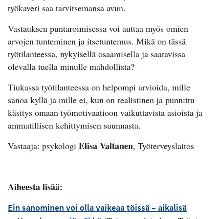
työkaveri saa tarvitsemansa avun.
Vastauksen puntaroimisessa voi auttaa myös omien
arvojen tunteminen ja itsetuntemus. Mikä on tässä
työtilanteessa, nykyisellä osaamisella ja saatavissa
olevalla tuella minulle mahdollista?
Tiukassa työtilanteessa on helpompi arvioida, mille
sanoa kyllä ja mille ei, kun on realistinen ja punnittu
käsitys omaan työmotivaatioon vaikuttavista asioista ja
ammatillisen kehittymisen suunnasta.
Elisa Valtanen
Vastaaja: psykologi
, Työterveyslaitos
Aiheesta lisää:
Ein sanominen voi olla vaikeaa töissä – aikalisä