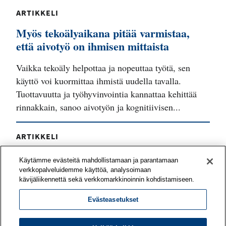
ARTIKKELI
Myös tekoälyaikana pitää varmistaa,
että aivotyö on ihmisen mittaista
Vaikka tekoäly helpottaa ja nopeuttaa työtä, sen
käyttö voi kuormittaa ihmistä uudella tavalla.
Tuottavuutta ja työhyvinvointia kannattaa kehittää
rinnakkain, sanoo aivotyön ja kognitiivisen...
ARTIKKELI
Työyhteisö voi vahvistaa työnsä
Käytämme evästeitä mahdollistamaan ja parantamaan
mielekkyyttä yhteisvoimin
verkkopalveluidemme käyttöä, analysoimaan
kävijäliikennettä sekä verkkomarkkinoinnin kohdistamiseen.
Mitä asioita tiiminne pitää voimavaroina työssään?
Evästeasetukset
Mitkä odotukset eivät toteudu? Työn
merkityksellisyyttä on mahdollista kehittää