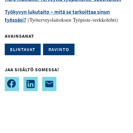
Työkyvyn lukutaito – mitä se tarkoittaa sinun
(Työterveyslaitoksen Työpiste-verkkolehti)
työssäsi?
AVAINSANAT
ELINTAVAT
RAVINTO
JAA SISÄLTÖ SOMESSA!