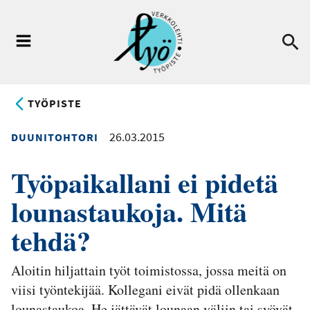
Hyppää
pääsisältöön
Ha
Valikko
TYÖPISTE
26.03.2015
DUUNITOHTORI
Työpaikallani ei pidetä
lounastaukoja. Mitä
tehdä?
Aloitin hiljattain työt toimistossa, jossa meitä on
viisi työntekijää. Kollegani eivät pidä ollenkaan
lounastaukoa. He jättävät lounaan väliin tai syövät