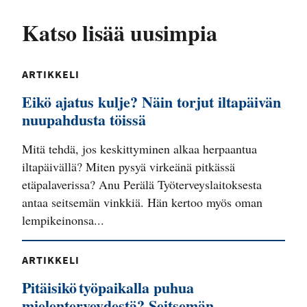
Katso lisää uusimpia
ARTIKKELI
Eikö ajatus kulje? Näin torjut iltapäivän
nuupahdusta töissä
Mitä tehdä, jos keskittyminen alkaa herpaantua
iltapäivällä? Miten pysyä virkeänä pitkässä
etäpalaverissa? Anu Perälä Työterveyslaitoksesta
antaa seitsemän vinkkiä. Hän kertoo myös oman
lempikeinonsa...
ARTIKKELI
Pitäisikö työpaikalla puhua
mielenterveydestä? Seitsemän