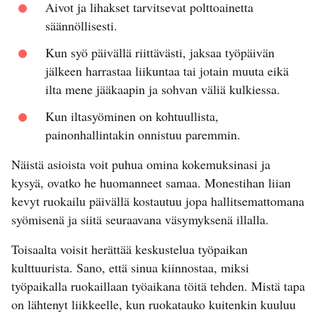
Aivot ja lihakset tarvitsevat polttoainetta
säännöllisesti.
Kun syö päivällä riittävästi, jaksaa työpäivän
jälkeen harrastaa liikuntaa tai jotain muuta eikä
ilta mene jääkaapin ja sohvan väliä kulkiessa.
Kun iltasyöminen on kohtuullista,
painonhallintakin onnistuu paremmin.
Näistä asioista voit puhua omina kokemuksinasi ja
kysyä, ovatko he huomanneet samaa. Monestihan liian
kevyt ruokailu päivällä kostautuu jopa hallitsemattomana
syömisenä ja siitä seuraavana väsymyksenä illalla.
Toisaalta voisit herättää keskustelua työpaikan
kulttuurista. Sano, että sinua kiinnostaa, miksi
työpaikalla ruokaillaan työaikana töitä tehden. Mistä tapa
on lähtenyt liikkeelle, kun ruokatauko kuitenkin kuuluu