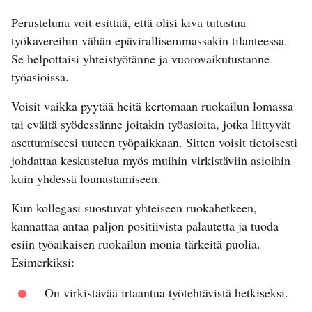
Perusteluna voit esittää, että olisi kiva tutustua
työkavereihin vähän epävirallisemmassakin tilanteessa.
Se helpottaisi yhteistyötänne ja vuorovaikutustanne
työasioissa.
Voisit vaikka pyytää heitä kertomaan ruokailun lomassa
tai eväitä syödessänne joitakin työasioita, jotka liittyvät
asettumiseesi uuteen työpaikkaan. Sitten voisit tietoisesti
johdattaa keskustelua myös muihin virkistäviin asioihin
kuin yhdessä lounastamiseen.
Kun kollegasi suostuvat yhteiseen ruokahetkeen,
kannattaa antaa paljon positiivista palautetta ja tuoda
esiin työaikaisen ruokailun monia tärkeitä puolia.
Esimerkiksi:
On virkistävää irtaantua työtehtävistä hetkiseksi.