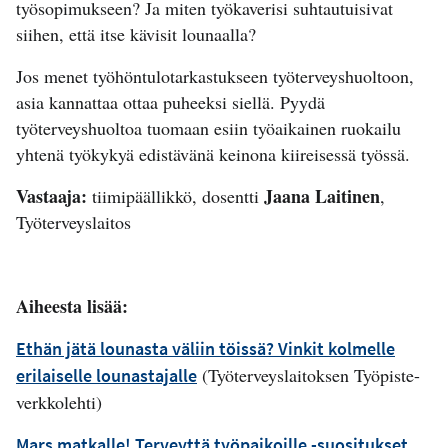
työsopimukseen? Ja miten työkaverisi suhtautuisivat
siihen, että itse kävisit lounaalla?
Jos menet työhöntulotarkastukseen työterveyshuoltoon,
asia kannattaa ottaa puheeksi siellä. Pyydä
työterveyshuoltoa tuomaan esiin työaikainen ruokailu
yhtenä työkykyä edistävänä keinona kiireisessä työssä.
Vastaaja:
Jaana Laitinen
tiimipäällikkö, dosentti
,
Työterveyslaitos
Aiheesta lisää:
Ethän jätä lounasta väliin töissä? Vinkit kolmelle
(Työterveyslaitoksen Työpiste-
erilaiselle lounastajalle
verkkolehti)
Mars matkalle! Terveyttä työpaikoille -suositukset