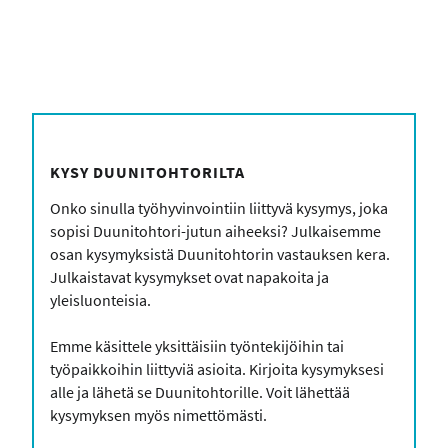
form_head
KYSY DUUNITOHTORILTA
Onko sinulla työhyvinvointiin liittyvä kysymys, joka
sopisi Duunitohtori-jutun aiheeksi? Julkaisemme
osan kysymyksistä Duunitohtorin vastauksen kera.
Julkaistavat kysymykset ovat napakoita ja
yleisluonteisia.
Emme käsittele yksittäisiin työntekijöihin tai
työpaikkoihin liittyviä asioita. Kirjoita kysymyksesi
alle ja lähetä se Duunitohtorille. Voit lähettää
kysymyksen myös nimettömästi.