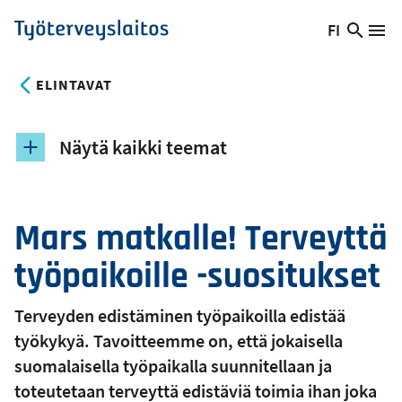
Hyppää
FI
Hae
Vaihda
Va
Työterveyslaitos
pääsisältöön
sivust
kieltä,
nykyinen
ELINTAVAT
kieli:
Näytä kaikki teemat
Mars matkalle! Terveyttä
työpaikoille -suositukset
Terveyden edistäminen työpaikoilla edistää
työkykyä. Tavoitteemme on, että jokaisella
suomalaisella työpaikalla suunnitellaan ja
toteutetaan terveyttä edistäviä toimia ihan joka