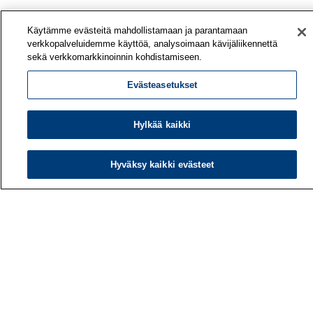
Käytämme evästeitä mahdollistamaan ja parantamaan
verkkopalveluidemme käyttöä, analysoimaan kävijäliikennettä
sekä verkkomarkkinoinnin kohdistamiseen.
Evästeasetukset
Hylkää kaikki
Hyväksy kaikki evästeet
Työterveyslaitos
PL 40
00032 TYÖTERVEYSLAITOS
Puhelin: 030 474 1 (pvm/mpm)