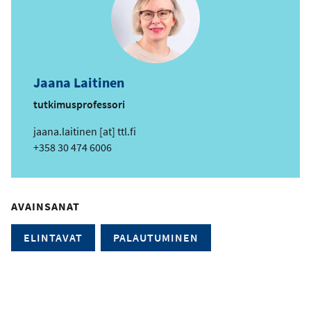
Jaana Laitinen
tutkimusprofessori
s
jaana.laitinen
[at]
ttl.fi
ä
Puhelin
+358 30 474 6006
h
k
ö
AVAINSANAT
p
o
ELINTAVAT
PALAUTUMINEN
s
t
i
o
s