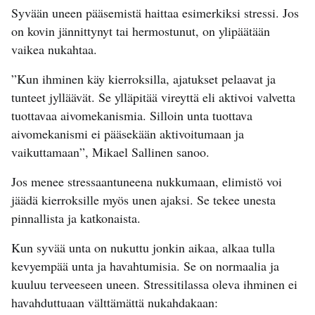
Syvään uneen pääsemistä haittaa esimerkiksi stressi. Jos
on kovin jännittynyt tai hermostunut, on ylipäätään
vaikea nukahtaa.
”Kun ihminen käy kierroksilla, ajatukset pelaavat ja
tunteet jylläävät. Se ylläpitää vireyttä eli aktivoi valvetta
tuottavaa aivomekanismia. Silloin unta tuottava
aivomekanismi ei pääsekään aktivoitumaan ja
vaikuttamaan”, Mikael Sallinen sanoo.
Jos menee stressaantuneena nukkumaan, elimistö voi
jäädä kierroksille myös unen ajaksi. Se tekee unesta
pinnallista ja katkonaista.
Kun syvää unta on nukuttu jonkin aikaa, alkaa tulla
kevyempää unta ja havahtumisia. Se on normaalia ja
kuuluu terveeseen uneen. Stressitilassa oleva ihminen ei
havahduttuaan välttämättä nukahdakaan: