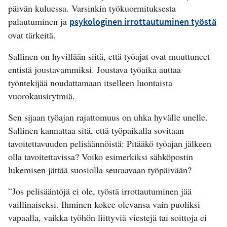
päivän kuluessa. Varsinkin työkuormituksesta
palautuminen ja
psykologinen irrottautuminen työstä
ovat tärkeitä.
Sallinen on hyvillään siitä, että työajat ovat muuttuneet
entistä joustavammiksi. Joustava työaika auttaa
työntekijää noudattamaan itselleen luontaista
vuorokausirytmiä.
Sen sijaan työajan rajattomuus on uhka hyvälle unelle.
Sallinen kannattaa sitä, että työpaikalla sovitaan
tavoitettavuuden pelisäännöistä: Pitääkö työajan jälkeen
olla tavoitettavissa? Voiko esimerkiksi sähköpostin
lukemisen jättää suosiolla seuraavaan työpäivään?
”Jos pelisääntöjä ei ole, työstä irrottautuminen jää
vaillinaiseksi. Ihminen kokee olevansa vain puoliksi
vapaalla, vaikka työhön liittyviä viestejä tai soittoja ei