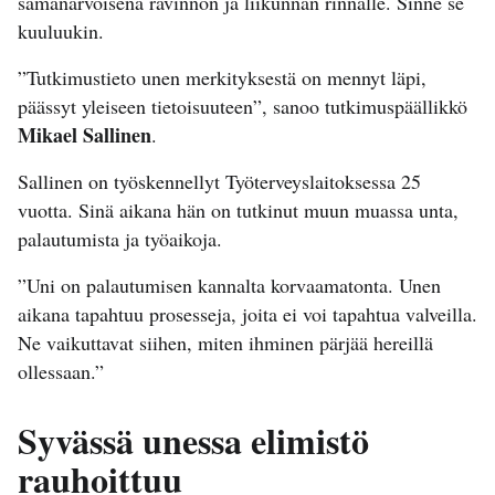
samanarvoisena ravinnon ja liikunnan rinnalle. Sinne se
kuuluukin.
”Tutkimustieto unen merkityksestä on mennyt läpi,
päässyt yleiseen tietoisuuteen”, sanoo tutkimuspäällikkö
Mikael Sallinen
.
Sallinen on työskennellyt Työterveyslaitoksessa 25
vuotta. Sinä aikana hän on tutkinut muun muassa unta,
palautumista ja työaikoja.
”Uni on palautumisen kannalta korvaamatonta. Unen
aikana tapahtuu prosesseja, joita ei voi tapahtua valveilla.
Ne vaikuttavat siihen, miten ihminen pärjää hereillä
ollessaan.”
Syvässä unessa elimistö
rauhoittuu