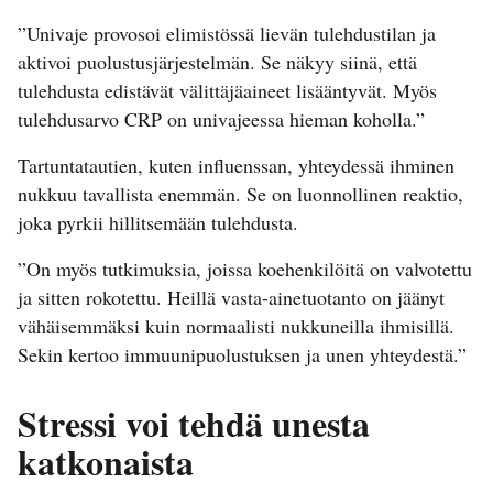
”Univaje provosoi elimistössä lievän tulehdustilan ja
aktivoi puolustusjärjestelmän. Se näkyy siinä, että
tulehdusta edistävät välittäjäaineet lisääntyvät. Myös
tulehdusarvo CRP on univajeessa hieman koholla.”
Tartuntatautien, kuten influenssan, yhteydessä ihminen
nukkuu tavallista enemmän. Se on luonnollinen reaktio,
joka pyrkii hillitsemään tulehdusta.
”On myös tutkimuksia, joissa koehenkilöitä on valvotettu
ja sitten rokotettu. Heillä vasta-ainetuotanto on jäänyt
vähäisemmäksi kuin normaalisti nukkuneilla ihmisillä.
Sekin kertoo immuunipuolustuksen ja unen yhteydestä.”
Stressi voi tehdä unesta
katkonaista