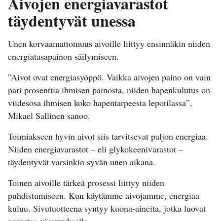
Aivojen energiavarastot
täydentyvät unessa
Unen korvaamattomuus aivoille liittyy ensinnäkin niiden
energiatasapainon säilymiseen.
”Aivot ovat energiasyöppö. Vaikka aivojen paino on vain
pari prosenttia ihmisen painosta, niiden hapenkulutus on
viidesosa ihmisen koko hapentarpeesta lepotilassa”,
Mikael Sallinen sanoo.
Toimiakseen hyvin aivot siis tarvitsevat paljon energiaa.
Niiden energiavarastot – eli glykokeenivarastot –
täydentyvät varsinkin syvän unen aikana.
Toinen aivoille tärkeä prosessi liittyy niiden
puhdistumiseen. Kun käytämme aivojamme, energiaa
kuluu. Sivutuotteena syntyy kuona-aineita, jotka luovat
perustaa väsymykselle.