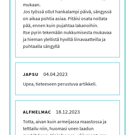
mukaan.
Jos työssä ollut hankalampi päivä, sängyssä
on aikaa pohtia asiaa. Pitäisi osata nollata
pää, ennen kuin pujahtaa lakanoihin.
Itse pyrin tekemään nukkumisesta mukavaa
ja hieman ylellistä hyvillä liinavaatteilla ja
puhtaalla sängyllä
04.04.2023
JAPSU
Kommenttisi
Upea, tieteeseen perustuva artikkeli.
18.12.2023
ALFMELMAC
Kommenttisi
Totta, aivan kuin armeijassa maastossa ja
telttailu niin, huomasi unen laadun