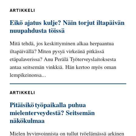
ARTIKKELI
Eikö ajatus kulje? Näin torjut iltapäivän
nuupahdusta töissä
Mitä tehdä, jos keskittyminen alkaa herpaantua
iltapäivällä? Miten pysyä virkeänä pitkässä
etäpalaverissa? Anu Perälä Työterveyslaitoksesta
antaa seitsemän vinkkiä. Hän kertoo myös oman
lempikeinonsa...
ARTIKKELI
Pitäisikö työpaikalla puhua
mielenterveydestä? Seitsemän
näkökulmaa
Mielen hyvinvoinnista on tullut työelämässä arkinen