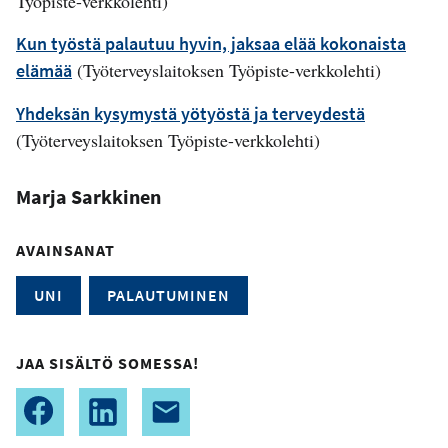
Työpiste-verkkolehti)
Kun työstä palautuu hyvin, jaksaa elää kokonaista
(Työterveyslaitoksen Työpiste-verkkolehti)
elämää
Yhdeksän kysymystä yötyöstä ja terveydestä
(Työterveyslaitoksen Työpiste-verkkolehti)
Marja Sarkkinen
AVAINSANAT
UNI
PALAUTUMINEN
JAA SISÄLTÖ SOMESSA!