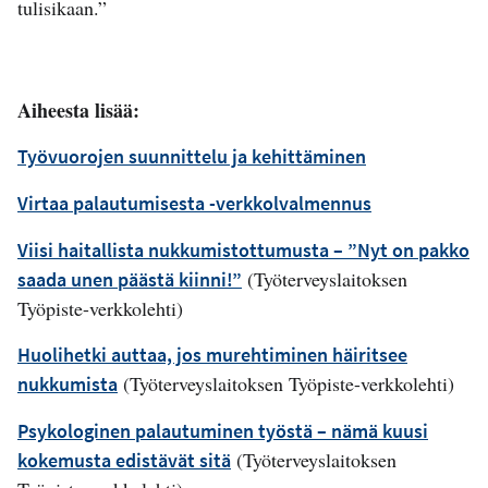
tulisikaan.”
Aiheesta lisää:
Työvuorojen suunnittelu ja kehittäminen
Virtaa palautumisesta -verkkolvalmennus
Viisi haitallista nukkumistottumusta – ”Nyt on pakko
(Työterveyslaitoksen
saada unen päästä kiinni!”
Työpiste-verkkolehti)
Huolihetki auttaa, jos murehtiminen häiritsee
(Työterveyslaitoksen Työpiste-verkkolehti)
nukkumista
Psykologinen palautuminen työstä – nämä kuusi
(Työterveyslaitoksen
kokemusta edistävät sitä