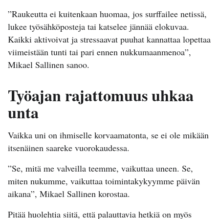
”Raukeutta ei kuitenkaan huomaa, jos surffailee netissä,
lukee työsähköposteja tai katselee jännää elokuvaa.
Kaikki aktivoivat ja stressaavat puuhat kannattaa lopettaa
viimeistään tunti tai pari ennen nukkumaanmenoa”,
Mikael Sallinen sanoo.
Työajan rajattomuus uhkaa
unta
Vaikka uni on ihmiselle korvaamatonta, se ei ole mikään
itsenäinen saareke vuorokaudessa.
”Se, mitä me valveilla teemme, vaikuttaa uneen. Se,
miten nukumme, vaikuttaa toimintakykyymme päivän
aikana”, Mikael Sallinen korostaa.
Pitää huolehtia siitä, että palauttavia hetkiä on myös