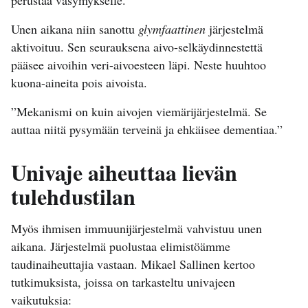
Unen aikana niin sanottu
glymfaattinen
järjestelmä
aktivoituu. Sen seurauksena aivo-selkäydinnestettä
pääsee aivoihin veri-aivoesteen läpi. Neste huuhtoo
kuona-aineita pois aivoista.
”Mekanismi on kuin aivojen viemärijärjestelmä. Se
auttaa niitä pysymään terveinä ja ehkäisee dementiaa.”
Univaje aiheuttaa lievän
tulehdustilan
Myös ihmisen immuunijärjestelmä vahvistuu unen
aikana. Järjestelmä puolustaa elimistöämme
taudinaiheuttajia vastaan. Mikael Sallinen kertoo
tutkimuksista, joissa on tarkasteltu univajeen
vaikutuksia: