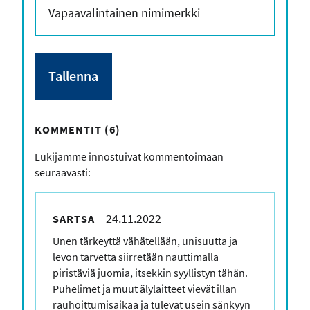
KOMMENTIT (6)
Lukijamme innostuivat kommentoimaan
seuraavasti:
24.11.2022
SARTSA
Kommenttisi
Unen tärkeyttä vähätellään, unisuutta ja
levon tarvetta siirretään nauttimalla
piristäviä juomia, itsekkin syyllistyn tähän.
Puhelimet ja muut älylaitteet vievät illan
rauhoittumisaikaa ja tulevat usein sänkyyn