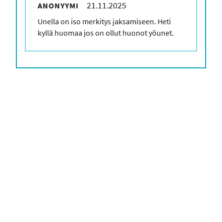
21.11.2025
ANONYYMI
Kommenttisi
Unella on iso merkitys jaksamiseen. Heti
kyllä huomaa jos on ollut huonot yöunet.