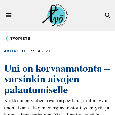
Hyppää
pääsisältöön
Ha
Valikko
TYÖPISTE
27.04.2021
ARTIKKELI
Uni on korvaamatonta –
varsinkin aivojen
palautumiselle
Kaikki unen vaiheet ovat tarpeellisia, mutta syvän
unen aikana aivojen energiavarastot täydentyvät ja
kuona-aineet poistuvat. Stressi haittaa syvään