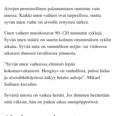
Aivojen perusteellinen palautuminen onnistuu vain
unessa. Kaikki unen vaiheet ovat tarpeellisia, mutta
syvän unen vaihe on aivoille erityisen tärkeä.
Unen vaiheet muodostavat 90–120 minuutin syklejä.
Syvän unen määrä on suurin kolmen ensimmäisen syklin
aikana. Syvää unta on suunnilleen neljäs- tai viidesosa
aikuisen ihmisen tavallisesta yöunesta.
”Syvän unen vaiheessa elimistö lepää
kokonaisvaltaisesti. Hengitys on rauhallista, pulssi hidas
ja aivosähkökäyrässä näkyy hitaita aaltoja”, Mikael
Sallinen kuvailee.
Syvästä unesta on vaikea herätä. Jos ihminen herätetään
siitä väkisin, hän on jonkin aikaa unenpöpperössä.