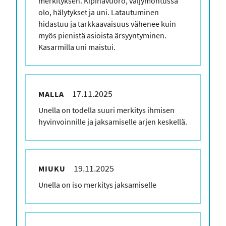
merkityksen. Kipinävuoro, väijymontussa
olo, hälytykset ja uni. Latautuminen
hidastuu ja tarkkaavaisuus vähenee kuin
myös pienistä asioista ärsyyntyminen.
Kasarmilla uni maistui.
17.11.2025
MALLA
Kommenttisi
Unella on todella suuri merkitys ihmisen
hyvinvoinnille ja jaksamiselle arjen keskellä.
19.11.2025
MIUKU
Kommenttisi
Unella on iso merkitys jaksamiselle