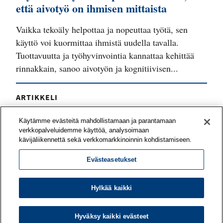
että aivotyö on ihmisen mittaista
Vaikka tekoäly helpottaa ja nopeuttaa työtä, sen
käyttö voi kuormittaa ihmistä uudella tavalla.
Tuottavuutta ja työhyvinvointia kannattaa kehittää
rinnakkain, sanoo aivotyön ja kognitiivisen...
ARTIKKELI
Työyhteisö voi vahvistaa työnsä
Käytämme evästeitä mahdollistamaan ja parantamaan
mielekkyyttä yhteisvoimin
verkkopalveluidemme käyttöä, analysoimaan
kävijäliikennettä sekä verkkomarkkinoinnin kohdistamiseen.
Mitä asioita tiiminne pitää voimavaroina työssään?
Evästeasetukset
Mitkä odotukset eivät toteudu? Työn
merkityksellisyyttä on mahdollista kehittää
yhteisöllisesti – työporukan tai koko organisaation
Hylkää kaikki
kesken.
Hyväksy kaikki evästeet