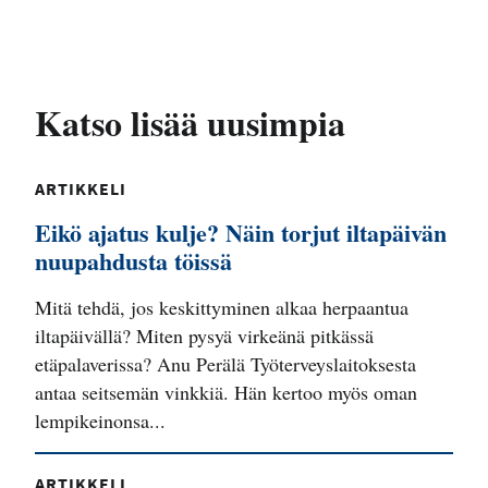
Katso lisää uusimpia
ARTIKKELI
Eikö ajatus kulje? Näin torjut iltapäivän
nuupahdusta töissä
Mitä tehdä, jos keskittyminen alkaa herpaantua
iltapäivällä? Miten pysyä virkeänä pitkässä
etäpalaverissa? Anu Perälä Työterveyslaitoksesta
antaa seitsemän vinkkiä. Hän kertoo myös oman
lempikeinonsa...
ARTIKKELI