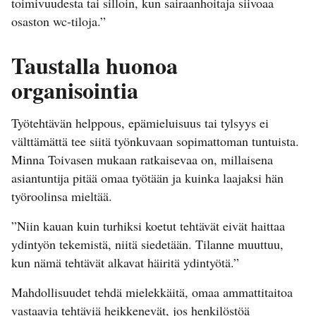
toimivuudesta tai silloin, kun sairaanhoitaja siivoaa
osaston wc-tiloja.”
Taustalla huonoa
organisointia
Työtehtävän helppous, epämieluisuus tai tylsyys ei
välttämättä tee siitä työnkuvaan sopimattoman tuntuista.
Minna Toivasen mukaan ratkaisevaa on, millaisena
asiantuntija pitää omaa työtään ja kuinka laajaksi hän
työroolinsa mieltää.
”Niin kauan kuin turhiksi koetut tehtävät eivät haittaa
ydintyön tekemistä, niitä siedetään. Tilanne muuttuu,
kun nämä tehtävät alkavat häiritä ydintyötä.”
Mahdollisuudet tehdä mielekkäitä, omaa ammattitaitoa
vastaavia tehtäviä heikkenevät, jos henkilöstöä