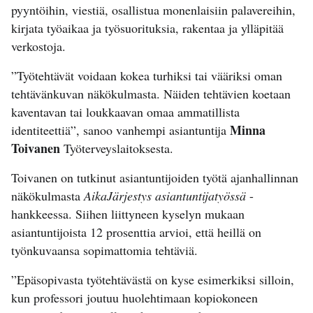
pyyntöihin, viestiä, osallistua monenlaisiin palavereihin,
kirjata työaikaa ja työsuorituksia, rakentaa ja ylläpitää
verkostoja.
”Työtehtävät voidaan kokea turhiksi tai vääriksi oman
tehtävänkuvan näkökulmasta. Näiden tehtävien koetaan
kaventavan tai loukkaavan omaa ammatillista
Minna
identiteettiä”, sanoo vanhempi asiantuntija
Toivanen
Työterveyslaitoksesta.
Toivanen on tutkinut asiantuntijoiden työtä ajanhallinnan
näkökulmasta
AikaJärjestys
asiantuntijatyössä
-
hankkeessa. Siihen liittyneen kyselyn mukaan
asiantuntijoista 12 prosenttia arvioi, että heillä on
työnkuvaansa sopimattomia tehtäviä.
”Epäsopivasta työtehtävästä on kyse esimerkiksi silloin,
kun professori joutuu huolehtimaan kopiokoneen