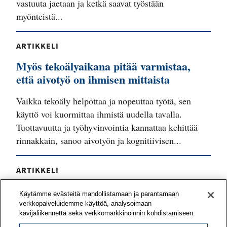
vastuuta jaetaan ja ketkä saavat työstään
myönteistä...
ARTIKKELI
Myös tekoälyaikana pitää varmistaa,
että aivotyö on ihmisen mittaista
Vaikka tekoäly helpottaa ja nopeuttaa työtä, sen
käyttö voi kuormittaa ihmistä uudella tavalla.
Tuottavuutta ja työhyvinvointia kannattaa kehittää
rinnakkain, sanoo aivotyön ja kognitiivisen...
ARTIKKELI
Työyhteisö voi vahvistaa työnsä
Käytämme evästeitä mahdollistamaan ja parantamaan
mielekkyyttä yhteisvoimin
verkkopalveluidemme käyttöä, analysoimaan
kävijäliikennettä sekä verkkomarkkinoinnin kohdistamiseen.
Mitä asioita tiiminne pitää voimavaroina työssään?