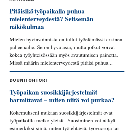
Pitäisikö työpaikalla puhua
mielenterveydestä? Seitsemän
näkökulmaa
Mielen hyvinvoinnista on tullut työelämässä arkinen
puheenaihe. Se on hyvä asia, mutta jotkut voivat
kokea työyhteisössään myös avautumisen painetta.
Missä määrin mielenterveydestä pitäisi puhua...
DUUNITOHTORI
Työpaikan suosikkijärjestelmät
harmittavat – miten niitä voi purkaa?
Kokemukseni mukaan suosikkijärjestelmät ovat
työpaikoilla melko yleisiä. Suosiminen voi näkyä
esimerkiksi siinä, miten työtehtäviä, työvuoroja tai