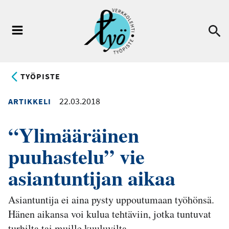
Hyppää
pääsisältöön
Ha
Valikko
TYÖPISTE
22.03.2018
ARTIKKELI
“Ylimääräinen
puuhastelu” vie
asiantuntijan aikaa
Asiantuntija ei aina pysty uppoutumaan työhönsä.
Hänen aikansa voi kulua tehtäviin, jotka tuntuvat
turhilta tai muille kuuluvilta.