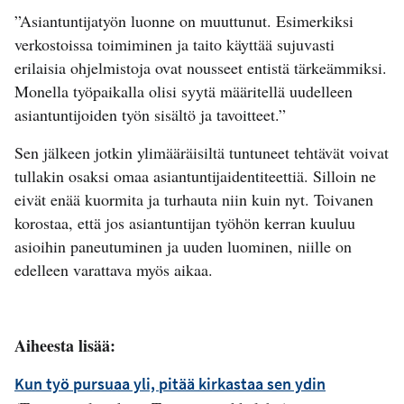
”Asiantuntijatyön luonne on muuttunut. Esimerkiksi
verkostoissa toimiminen ja taito käyttää sujuvasti
erilaisia ohjelmistoja ovat nousseet entistä tärkeämmiksi.
Monella työpaikalla olisi syytä määritellä uudelleen
asiantuntijoiden työn sisältö ja tavoitteet.”
Sen jälkeen jotkin ylimääräisiltä tuntuneet tehtävät voivat
tullakin osaksi omaa asiantuntijaidentiteettiä. Silloin ne
eivät enää kuormita ja turhauta niin kuin nyt. Toivanen
korostaa, että jos asiantuntijan työhön kerran kuuluu
asioihin paneutuminen ja uuden luominen, niille on
edelleen varattava myös aikaa.
Aiheesta lisää:
Kun työ pursuaa yli, pitää kirkastaa sen ydin