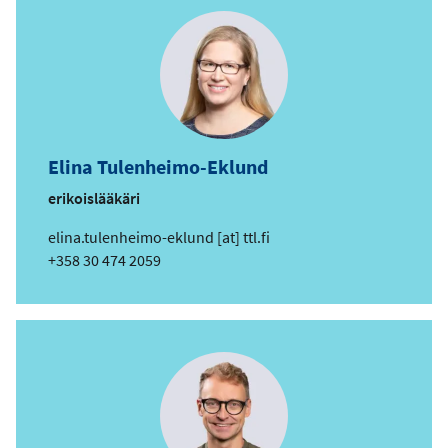
p
o
s
t
i
o
s
Elina Tulenheimo-Eklund
o
i
erikoislääkäri
t
s
elina.tulenheimo-eklund
[at]
ttl.fi
e
ä
Puhelin
+358 30 474 2059
h
k
ö
p
o
s
t
i