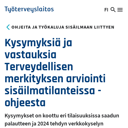
Hyppää
FI
Hae
Vaihda
Va
Työterveyslaitos
pääsisältöön
sivust
kieltä,
nykyinen
OHJEITA JA TYÖKALUJA SISÄILMAAN LIITTYEN
kieli:
Kysymyksiä ja
vastauksia
Terveydellisen
merkityksen arviointi
sisäilmatilanteissa -
ohjeesta
Kysymykset on koottu eri tilaisuuksissa saadun
palautteen ja 2024 tehdyn verkkokyselyn