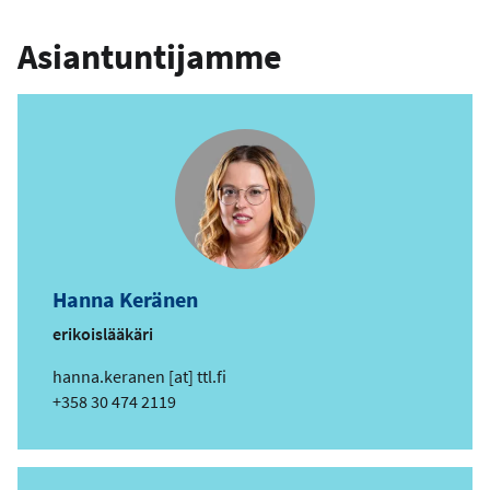
Asiantuntijamme
Hanna Keränen
erikoislääkäri
s
hanna.keranen
[at]
ttl.fi
ä
Puhelin
+358 30 474 2119
h
k
ö