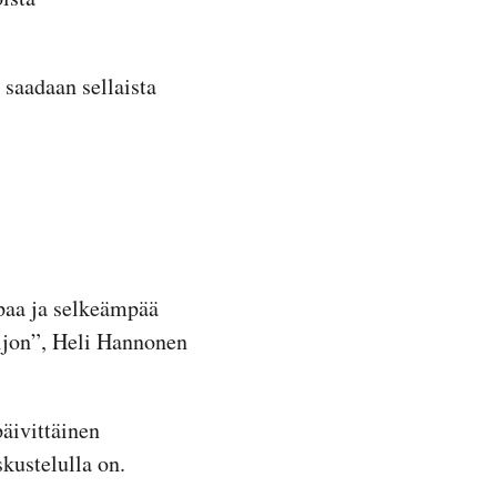
.
 saadaan sellaista
paa ja selkeämpää
paljon”, Heli Hannonen
päivittäinen
skustelulla on.