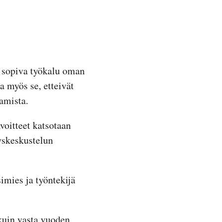
n sopiva työkalu oman
a myös se, etteivät
aamista.
avoitteet katsotaan
tyskeskustelun
simies ja työntekijä
 kuin vasta vuoden