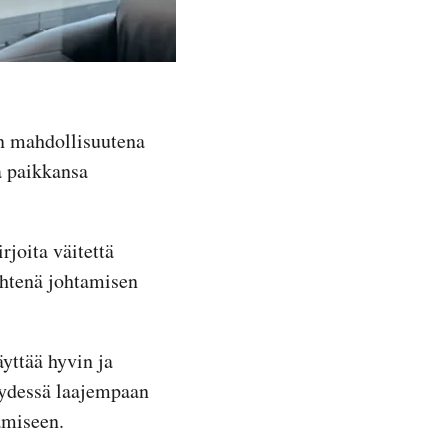
en mahdollisuutena
a paikkansa
rjoita väitettä
yhtenä johtamisen
yttää hyvin ja
teydessä laajempaan
amiseen.