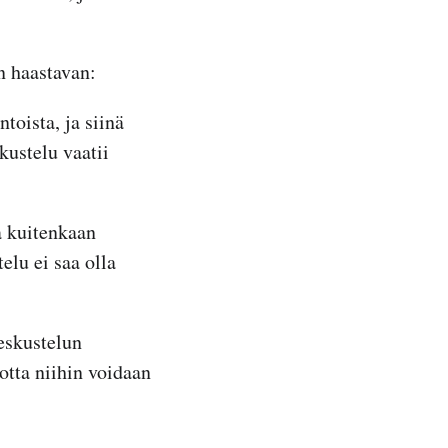
n haastavan:
toista, ja siinä
kustelu vaatii
a kuitenkaan
elu ei saa olla
eskustelun
jotta niihin voidaan