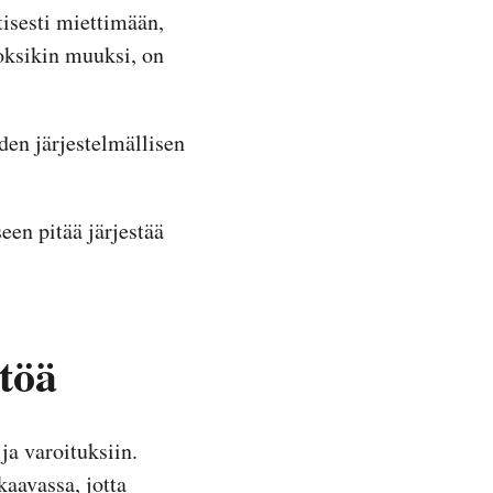
tisesti miettimään,
oksikin muuksi, on
en järjestelmällisen
en pitää järjestää
töä
ja varoituksiin.
kaavassa, jotta