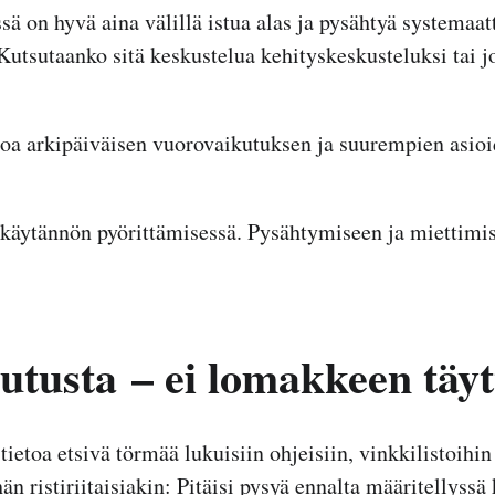
sä on hyvä aina välillä istua alas ja pysähtyä systemaat
utsutaanko sitä keskustelua kehityskeskusteluksi tai j
oa arkipäiväisen vuorovaikutuksen ja suurempien asioid
käytännön pyörittämisessä. Pysähtymiseen ja miettimise
utusta – ei lomakkeen täyt
ietoa etsivä törmää lukuisiin ohjeisiin, vinkkilistoihin 
än ristiriitaisiakin: Pitäisi pysyä ennalta määritellyssä 