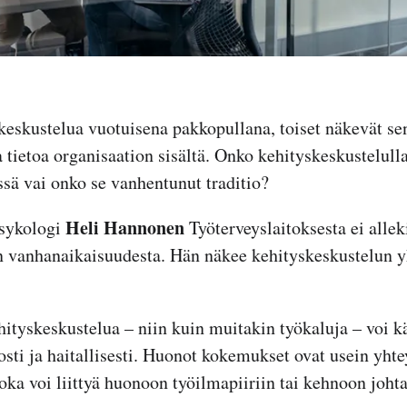
skeskustelua vuotuisena pakkopullana, toiset näkevät s
a tietoa organisaation sisältä. Onko kehityskeskustelull
sä vai onko se vanhentunut traditio?
Heli Hannonen
psykologi
Työterveyslaitoksesta ei alleki
n vanhanaikaisuudesta. Hän näkee kehityskeskustelun 
yskeskustelua – niin kuin muitakin työkaluja – voi kä
nosti ja haitallisesti. Huonot kokemukset ovat usein yh
ka voi liittyä huonoon työilmapiiriin tai kehnoon joht