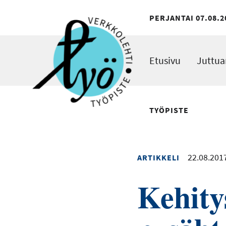
Hyppää
PERJANTAI 07.08.2
pääsisältöön
Perjantai
07.08.2026
Etusivu
Juttua
TYÖPISTE
22.08.201
ARTIKKELI
Kehity