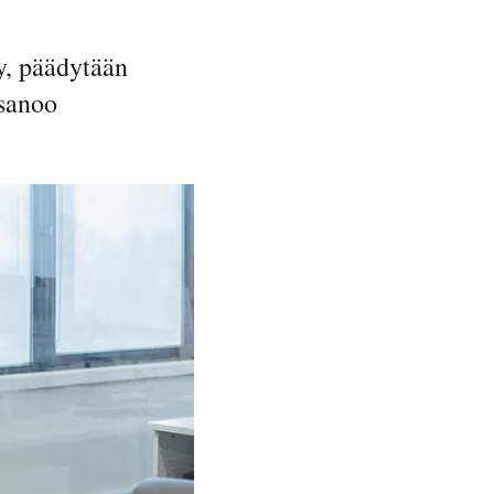
ty, päädytään
 sanoo