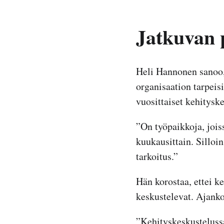
Jatkuvan p
Heli Hannonen sanoo,
organisaation tarpeis
vuosittaiset kehitysk
”On työpaikkoja, joiss
kuukausittain. Silloi
tarkoitus.”
Hän korostaa, ettei ke
keskustelevat. Ajanko
”Kehityskeskustelussa