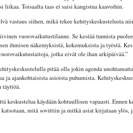
si liikaa. Toisaalta taas ei saisi kangistua kaavoihin.
lvä vastaus siihen, mikä tekee kehityskeskustelusta nii
iivinen vuorovaikutustilanne. Se kestää tunnista puoleen
isen ihmisen näkemyksistä, kokemuksista ja työstä. Kes
vuorovaikutustaitoja, jotka eivät ole ihan arkipäivää.”
ehityskeskustelulla pitää olla jokin agenda unohtamatt
 ja ajankohtaisista asioista puhumista. Kehityskeskust
 täyttöä.
ttä keskustelua käydään kohtuullisen vapaasti. Ennen k
katsotaan, mitä sovittiin ja mitkä asiat kirjataan ylös, 