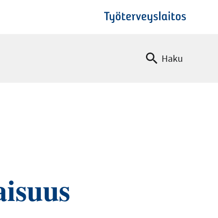
Haku
aisuus