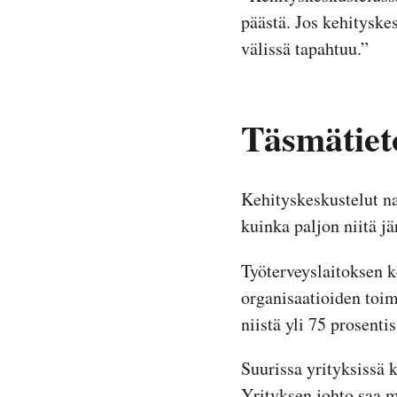
päästä. Jos kehityske
välissä tapahtuu.”
Täsmätiet
Kehityskeskustelut na
kuinka paljon niitä jä
Työterveyslaitoksen 
organisaatioiden toim
niistä yli 75 prosenti
Suurissa yrityksissä k
Yrityksen johto saa mi