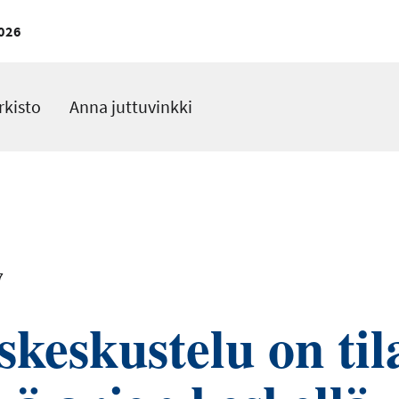
026
rkisto
Anna juttuvinkki
7
skeskustelu on til