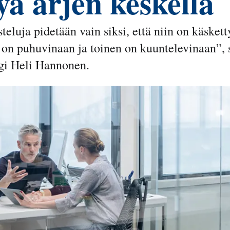
yä arjen keskellä
teluja pidetään vain siksi, että niin on käsket
en on puhuvinaan ja toinen on kuuntelevinaan”,
gi Heli Hannonen.