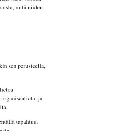
naista, mitä niiden
kin sen perusteella,
tietoa
organisaatiota, ja
ita.
entällä tapahtuu.
ista