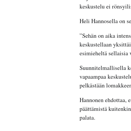
keskustelu ei rönsyili
Heli Hannosella on se
”Sehän on aika intens
keskustellaan yksittä
esimieheltä sellaisia 
Suunnitelmallisella k
vapaampaa keskustelua
pelkästään lomakkeen
Hannonen ehdottaa, e
päättämistä kuitenkin 
palata.