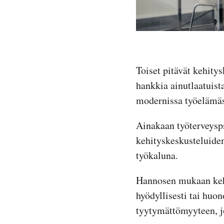
Toiset pitävät kehity
hankkia ainutlaatuist
modernissa työelämäs
Ainakaan työterveys
kehityskeskusteluide
työkaluna.
Hannosen mukaan kehit
hyödyllisesti tai huo
tyytymättömyyteen, jo