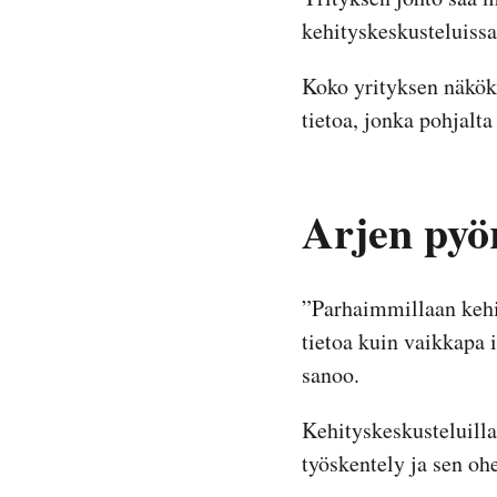
kehityskeskusteluissa 
Koko yrityksen näköku
tietoa, jonka pohjalt
Arjen pyör
”Parhaimmillaan kehi
tietoa kuin vaikkapa 
sanoo.
Kehityskeskusteluilla
työskentely ja sen ohe