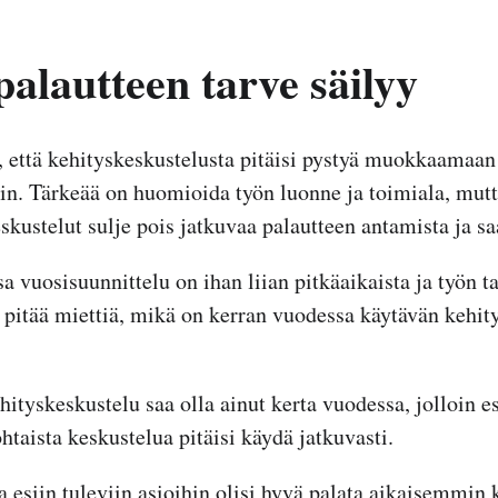
alautteen tarve säilyy
 että kehityskeskustelusta pitäisi pystyä muokkaamaa
iin. Tärkeää on huomioida työn luonne ja toimiala, mutt
eskustelut sulje pois jatkuvaa palautteen antamista ja s
a vuosisuunnittelu on ihan liian pitkäaikaista ja työn t
n pitää miettiä, mikä on kerran vuodessa käytävän kehi
hityskeskustelu saa olla ainut kerta vuodessa, jolloin e
htaista keskustelua pitäisi käydä jatkuvasti.
 esiin tuleviin asioihin olisi hyvä palata aikaisemmin