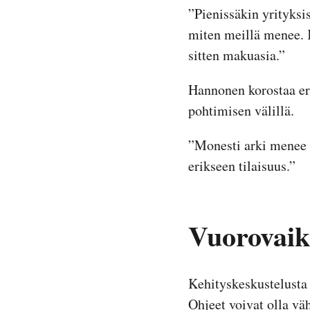
”Pienissäkin yrityksis
miten meillä menee. K
sitten makuasia.”
Hannonen korostaa er
pohtimisen välillä.
”Monesti arki menee 
erikseen tilaisuus.”
Vuorovaik
Kehityskeskustelusta t
Ohjeet voivat olla väh