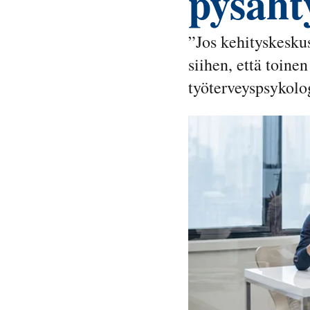
pysäht
”Jos kehityskeskus
siihen, että toin
työterveyspsykolo