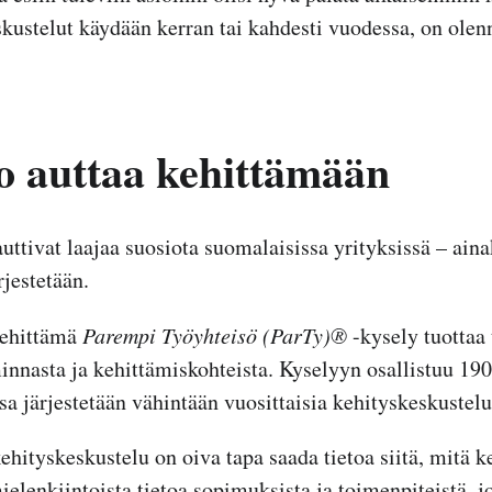
skustelut käydään kerran tai kahdesti vuodessa, on olen
o auttaa kehittämään
uttivat laajaa suosiota suomalaisissa yrityksissä – aina
rjestetään.
kehittämä
Parempi Työyhteisö (ParTy)®
-kysely tuottaa 
innasta ja kehittämiskohteista. Kyselyyn osallistuu 190 
ssa järjestetään vähintään vuosittaisia kehityskeskustelu
ehityskeskustelu on oiva tapa saada tietoa siitä, mitä k
elenkiintoista tietoa sopimuksista ja toimenpiteistä, jo