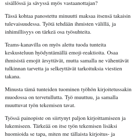
sisällössä ja sävyssä myös vastaanottajan?
Tässä kohtaa panostettu minuutti maksaa itsensä takaisin
tulevaisuudessa. Työtä tehdään ihmisten välillä, ja
inhimillisyys on tärkeä osa työsuhteita.
Teams-kanavilla on myös alettu tuoda tunteita
keskusteluun hyödyntämällä emoji-reaktioita. Osaa
ihmisistä emojit ärsyttävät, mutta samalla ne vähentävät
tulkinnan tarvetta ja selkeyttävät tarkoituksia viestien
takana.
Minusta tämä tunteiden tuominen työhön kirjoitetussakin
muodossa on tervetullutta. Työ muuttuu, ja samalla
muuttuvat työn tekemisen tavat.
Työssä painopiste on siirtynyt paljon kirjoittamiseen ja
lukemiseen. Tärkeää on itse työn tekemisen lisäksi
huomioida se tapa, miten me tällaista kirjoitus- ja