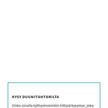
form_head
KYSY DUUNITOHTORILTA
Onko sinulla työhyvinvointiin liittyvä kysymys, joka