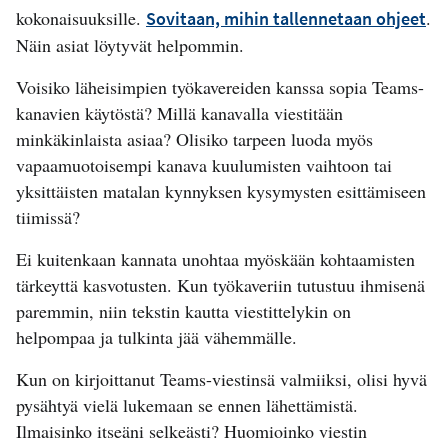
kokonaisuuksille.
.
Sovitaan, mihin tallennetaan ohjeet
Näin asiat löytyvät helpommin.
Voisiko läheisimpien työkavereiden kanssa sopia Teams-
kanavien käytöstä? Millä kanavalla viestitään
minkäkinlaista asiaa? Olisiko tarpeen luoda myös
vapaamuotoisempi kanava kuulumisten vaihtoon tai
yksittäisten matalan kynnyksen kysymysten esittämiseen
tiimissä?
Ei kuitenkaan kannata unohtaa myöskään kohtaamisten
tärkeyttä kasvotusten. Kun työkaveriin tutustuu ihmisenä
paremmin, niin tekstin kautta viestittelykin on
helpompaa ja tulkinta jää vähemmälle.
Kun on kirjoittanut Teams-viestinsä valmiiksi, olisi hyvä
pysähtyä vielä lukemaan se ennen lähettämistä.
Ilmaisinko itseäni selkeästi? Huomioinko viestin