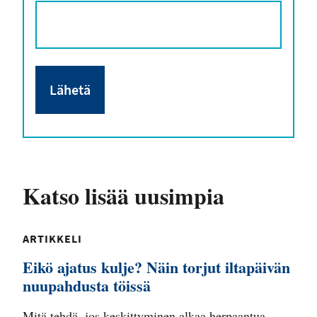
Katso lisää uusimpia
ARTIKKELI
Eikö ajatus kulje? Näin torjut iltapäivän
nuupahdusta töissä
Mitä tehdä, jos keskittyminen alkaa herpaantua