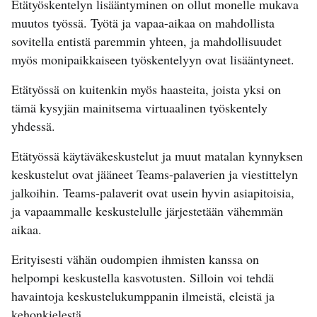
Etätyöskentelyn lisääntyminen on ollut monelle mukava
muutos työssä. Työtä ja vapaa-aikaa on mahdollista
sovitella entistä paremmin yhteen, ja mahdollisuudet
myös monipaikkaiseen työskentelyyn ovat lisääntyneet.
Etätyössä on kuitenkin myös haasteita, joista yksi on
tämä kysyjän mainitsema virtuaalinen työskentely
yhdessä.
Etätyössä käytäväkeskustelut ja muut matalan kynnyksen
keskustelut ovat jääneet Teams-palaverien ja viestittelyn
jalkoihin. Teams-palaverit ovat usein hyvin asiapitoisia,
ja vapaammalle keskustelulle järjestetään vähemmän
aikaa.
Erityisesti vähän oudompien ihmisten kanssa on
helpompi keskustella kasvotusten. Silloin voi tehdä
havaintoja keskustelukumppanin ilmeistä, eleistä ja
kehonkielestä.