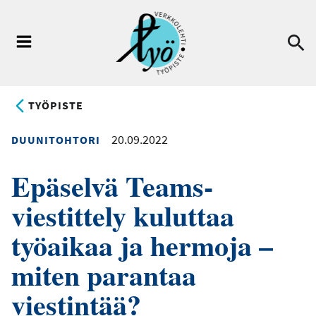
Hyppää
pääsisältöön
Ha
Valikko
TYÖPISTE
20.09.2022
DUUNITOHTORI
Epäselvä Teams-
viestittely kuluttaa
työaikaa ja hermoja –
miten parantaa
viestintää?