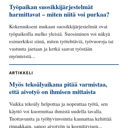
Työpaikan suosikkijärjestelmät
harmittavat – miten niitä voi purkaa?
Kokemukseni mukaan suosikkijärjestelmät ovat
työpaikoilla melko yleisiä. Suosiminen voi näkyä
esimerkiksi siinä, miten työtehtäviä, työvuoroja tai
vastuuta jaetaan ja ketkä saavat työstään
myönteistä...
ARTIKKELI
Myös tekoälyaikana pitää varmistaa,
että aivotyö on ihmisen mittaista
Vaikka tekoäly helpottaa ja nopeuttaa työtä, sen
käyttö voi kuormittaa ihmistä uudella tavalla.
Tuottavuutta ja työhyvinvointia kannattaa kehittää
rinnakkain, sanoo aivotyön ja kognitiivisen...