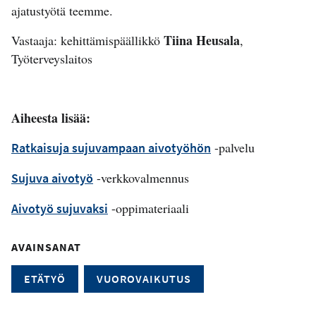
ajatustyötä teemme.
Tiina Heusala
Vastaaja: kehittämispäällikkö
,
Työterveyslaitos
Aiheesta lisää:
-palvelu
Ratkaisuja sujuvampaan aivotyöhön
-verkkovalmennus
Sujuva aivotyö
-oppimateriaali
Aivotyö sujuvaksi
AVAINSANAT
ETÄTYÖ
VUOROVAIKUTUS