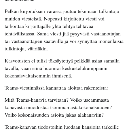
Pelkän kirjoituksen varassa joutuu tekemään tulkintoja
muiden viesteistä. Nopeasti kirjoitettu viesti voi
tarkoittaa kirjoittajalle yhtä tehtyä tehtävää
tehtävälistassa. Sama viesti jää pysyvästi vastaanottajan
tai vastaanottajien saataville ja voi synnyttää monenlaisia
tulkintoja, vääriäkin.
Kasvotusten ei tulisi töksäytettyä pelkkää asiaa samalla
tavalla, vaan siinä huomioi keskustelukumppanin
kokonaisvaltaisemmin ihmisenä.
Teams-viestinnässä kannattaa aloittaa rakenteista:
Mitä Teams-kanavia tarvitaan? Voiko useammasta
kanavasta muodostaa isomman asiakokonaisuuden?
Voiko kokonaisuuden asioita jakaa alakanaviin?
Teams-kanavan tiedostoihin luodaan kansioita tärkeille