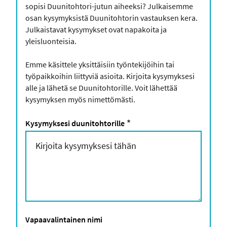
sopisi Duunitohtori-jutun aiheeksi? Julkaisemme
osan kysymyksistä Duunitohtorin vastauksen kera.
Julkaistavat kysymykset ovat napakoita ja
yleisluonteisia.
Emme käsittele yksittäisiin työntekijöihin tai
työpaikkoihin liittyviä asioita. Kirjoita kysymyksesi
alle ja lähetä se Duunitohtorille. Voit lähettää
kysymyksen myös nimettömästi.
Kysymyksesi duunitohtorille
Vapaavalintainen nimi