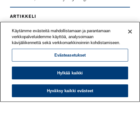
ARTIKKELI
Työyhteisö voi vahvistaa työnsä
Käytämme evästeitä mahdollistamaan ja parantamaan
mielekkyyttä yhteisvoimin
verkkopalveluidemme käyttöä, analysoimaan
kävijäliikennettä sekä verkkomarkkinoinnin kohdistamiseen.
Mitä asioita tiiminne pitää voimavaroina työssään?
Evästeasetukset
Mitkä odotukset eivät toteudu? Työn
merkityksellisyyttä on mahdollista kehittää
yhteisöllisesti – työporukan tai koko organisaation
Hylkää kaikki
kesken.
Hyväksy kaikki evästeet