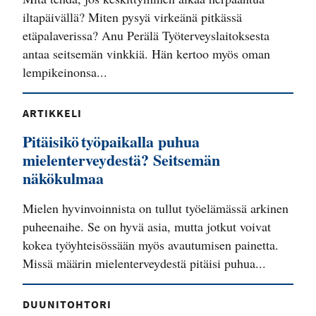
iltapäivällä? Miten pysyä virkeänä pitkässä
etäpalaverissa? Anu Perälä Työterveyslaitoksesta
antaa seitsemän vinkkiä. Hän kertoo myös oman
lempikeinonsa...
ARTIKKELI
Pitäisikö työpaikalla puhua
mielenterveydestä? Seitsemän
näkökulmaa
Mielen hyvinvoinnista on tullut työelämässä arkinen
puheenaihe. Se on hyvä asia, mutta jotkut voivat
kokea työyhteisössään myös avautumisen painetta.
Missä määrin mielenterveydestä pitäisi puhua...
DUUNITOHTORI