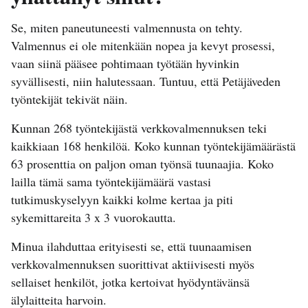
Se, miten paneutuneesti valmennusta on tehty.
Valmennus ei ole mitenkään nopea ja kevyt prosessi,
vaan siinä pääsee pohtimaan työtään hyvinkin
syvällisesti, niin halutessaan. Tuntuu, että Petäjäveden
työntekijät tekivät näin.
Kunnan 268 työntekijästä verkkovalmennuksen teki
kaikkiaan 168 henkilöä. Koko kunnan työntekijämäärästä
63 prosenttia on paljon oman työnsä tuunaajia. Koko
lailla tämä sama työntekijämäärä vastasi
tutkimuskyselyyn kaikki kolme kertaa ja piti
sykemittareita 3 x 3 vuorokautta.
Minua ilahduttaa erityisesti se, että tuunaamisen
verkkovalmennuksen suorittivat aktiivisesti myös
sellaiset henkilöt, jotka kertoivat hyödyntävänsä
älylaitteita harvoin.