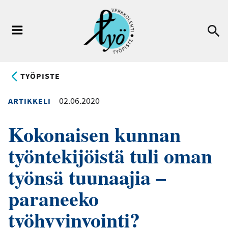
Hyppää
pääsisältöön
Ha
Valikko
TYÖPISTE
02.06.2020
ARTIKKELI
Kokonaisen kunnan
työntekijöistä tuli oman
työnsä tuunaajia –
paraneeko
työhyvinvointi?