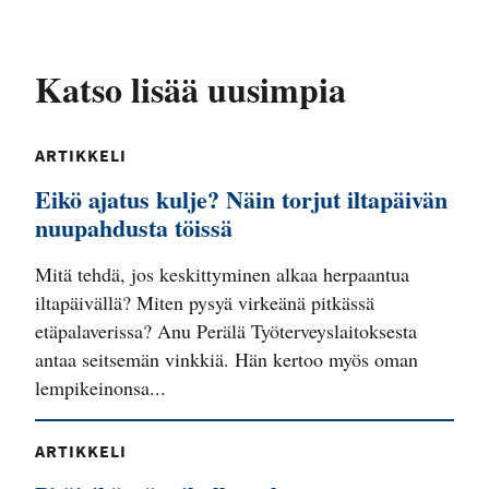
Katso lisää uusimpia
ARTIKKELI
Eikö ajatus kulje? Näin torjut iltapäivän
nuupahdusta töissä
Mitä tehdä, jos keskittyminen alkaa herpaantua
iltapäivällä? Miten pysyä virkeänä pitkässä
etäpalaverissa? Anu Perälä Työterveyslaitoksesta
antaa seitsemän vinkkiä. Hän kertoo myös oman
lempikeinonsa...
ARTIKKELI