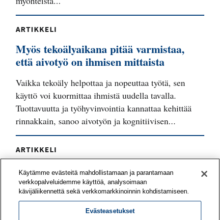
myönteistä...
ARTIKKELI
Myös tekoälyaikana pitää varmistaa,
että aivotyö on ihmisen mittaista
Vaikka tekoäly helpottaa ja nopeuttaa työtä, sen
käyttö voi kuormittaa ihmistä uudella tavalla.
Tuottavuutta ja työhyvinvointia kannattaa kehittää
rinnakkain, sanoo aivotyön ja kognitiivisen...
ARTIKKELI
Työyhteisö voi vahvistaa työnsä
Käytämme evästeitä mahdollistamaan ja parantamaan
mielekkyyttä yhteisvoimin
verkkopalveluidemme käyttöä, analysoimaan
kävijäliikennettä sekä verkkomarkkinoinnin kohdistamiseen.
Mitä asioita tiiminne pitää voimavaroina työssään?
Evästeasetukset
Mitkä odotukset eivät toteudu? Työn