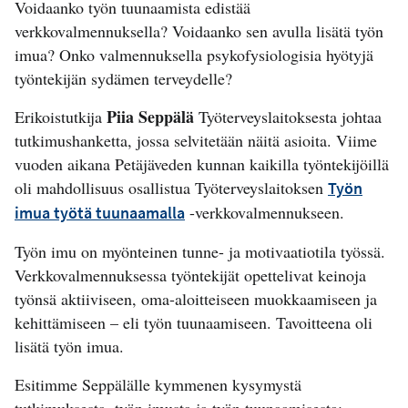
Voidaanko työn tuunaamista edistää
verkkovalmennuksella? Voidaanko sen avulla lisätä työn
imua? Onko valmennuksella psykofysiologisia hyötyjä
työntekijän sydämen terveydelle?
Piia Seppälä
Erikoistutkija
Työterveyslaitoksesta johtaa
tutkimushanketta, jossa selvitetään näitä asioita. Viime
vuoden aikana Petäjäveden kunnan kaikilla työntekijöillä
oli mahdollisuus osallistua Työterveyslaitoksen
Työn
-verkkovalmennukseen.
imua työtä tuunaamalla
Työn imu on myönteinen tunne- ja motivaatiotila työssä.
Verkkovalmennuksessa työntekijät opettelivat keinoja
työnsä aktiiviseen, oma-aloitteiseen muokkaamiseen ja
kehittämiseen – eli työn tuunaamiseen. Tavoitteena oli
lisätä työn imua.
Esitimme Seppälälle kymmenen kysymystä
tutkimuksesta, työn imusta ja työn tuunaamisesta: