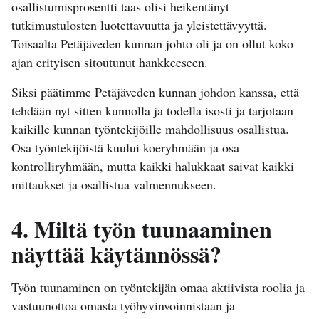
osallistumisprosentti taas olisi heikentänyt
tutkimustulosten luotettavuutta ja yleistettävyyttä.
Toisaalta Petäjäveden kunnan johto oli ja on ollut koko
ajan erityisen sitoutunut hankkeeseen.
Siksi päätimme Petäjäveden kunnan johdon kanssa, että
tehdään nyt sitten kunnolla ja todella isosti ja tarjotaan
kaikille kunnan työntekijöille mahdollisuus osallistua.
Osa työntekijöistä kuului koeryhmään ja osa
kontrolliryhmään, mutta kaikki halukkaat saivat kaikki
mittaukset ja osallistua valmennukseen.
4. Miltä työn tuunaaminen
näyttää käytännössä?
Työn tuunaminen on työntekijän omaa aktiivista roolia ja
vastuunottoa omasta työhyvinvoinnistaan ja