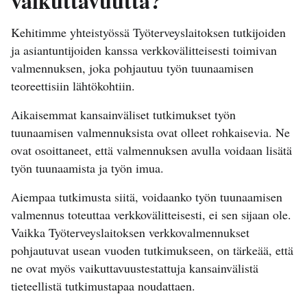
vaikuttavuutta?
Kehitimme yhteistyössä Työterveyslaitoksen tutkijoiden
ja asiantuntijoiden kanssa verkkovälitteisesti toimivan
valmennuksen, joka pohjautuu työn tuunaamisen
teoreettisiin lähtökohtiin.
Aikaisemmat kansainväliset tutkimukset työn
tuunaamisen valmennuksista ovat olleet rohkaisevia. Ne
ovat osoittaneet, että valmennuksen avulla voidaan lisätä
työn tuunaamista ja työn imua.
Aiempaa tutkimusta siitä, voidaanko työn tuunaamisen
valmennus toteuttaa verkkovälitteisesti, ei sen sijaan ole.
Vaikka Työterveyslaitoksen verkkovalmennukset
pohjautuvat usean vuoden tutkimukseen, on tärkeää, että
ne ovat myös vaikuttavuustestattuja kansainvälistä
tieteellistä tutkimustapaa noudattaen.