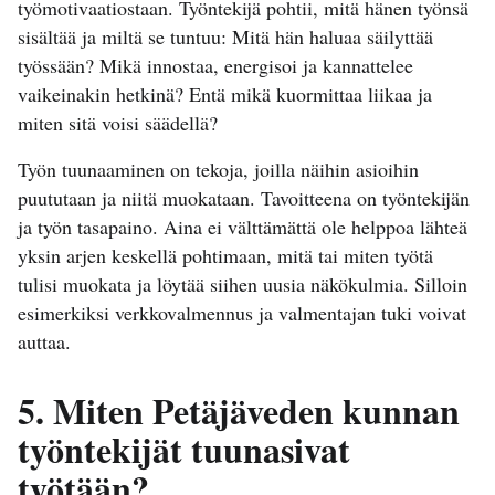
työmotivaatiostaan. Työntekijä pohtii, mitä hänen työnsä
sisältää ja miltä se tuntuu: Mitä hän haluaa säilyttää
työssään? Mikä innostaa, energisoi ja kannattelee
vaikeinakin hetkinä? Entä mikä kuormittaa liikaa ja
miten sitä voisi säädellä?
Työn tuunaaminen on tekoja, joilla näihin asioihin
puututaan ja niitä muokataan. Tavoitteena on työntekijän
ja työn tasapaino. Aina ei välttämättä ole helppoa lähteä
yksin arjen keskellä pohtimaan, mitä tai miten työtä
tulisi muokata ja löytää siihen uusia näkökulmia. Silloin
esimerkiksi verkkovalmennus ja valmentajan tuki voivat
auttaa.
5. Miten Petäjäveden kunnan
työntekijät tuunasivat
työtään?