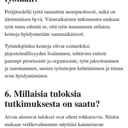
Petäjävedellä työtä tuunattiin monipuolisesti, mikä on
äärimmäisen hyvä. Viimeaikaisten tutkimusten mukaan
työn imua edistää se, että työn tuunamisen erilaisia
keinoja hyödynnetään samanaikaisesti.
Työntekijöiden keinoja olivat esimerkiksi
järjestelmällisyyden lisääminen, tehtävien entistä
parempi priorisointi ja organisointi, työn jaksottaminen
ja tauottaminen, uusien työtaitojen kehittäminen ja tiimin
avun hyödyntäminen.
6. Millaisia tuloksia
tutkimuksesta on saatu?
Aivan alustavat tulokset ovat olleet rohkaisevia. Niiden
mukaan verkkovalmennus näyttäisi kannustavan