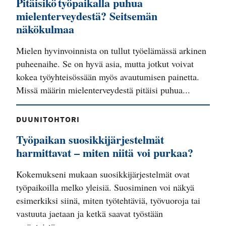
Pitäisikö työpaikalla puhua
mielenterveydestä? Seitsemän
näkökulmaa
Mielen hyvinvoinnista on tullut työelämässä arkinen
puheenaihe. Se on hyvä asia, mutta jotkut voivat
kokea työyhteisössään myös avautumisen painetta.
Missä määrin mielenterveydestä pitäisi puhua...
DUUNITOHTORI
Työpaikan suosikkijärjestelmät
harmittavat – miten niitä voi purkaa?
Kokemukseni mukaan suosikkijärjestelmät ovat
työpaikoilla melko yleisiä. Suosiminen voi näkyä
esimerkiksi siinä, miten työtehtäviä, työvuoroja tai
vastuuta jaetaan ja ketkä saavat työstään