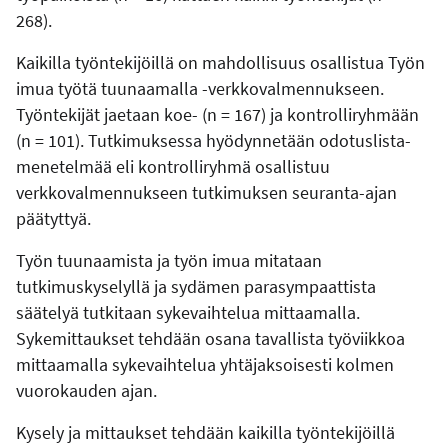
268).
Kaikilla työntekijöillä on mahdollisuus osallistua Työn
imua työtä tuunaamalla -verkkovalmennukseen.
Työntekijät jaetaan koe- (n = 167) ja kontrolliryhmään
(n = 101). Tutkimuksessa hyödynnetään odotuslista-
menetelmää eli kontrolliryhmä osallistuu
verkkovalmennukseen tutkimuksen seuranta-ajan
päätyttyä.
Työn tuunaamista ja työn imua mitataan
tutkimuskyselyllä ja sydämen parasympaattista
säätelyä tutkitaan sykevaihtelua mittaamalla.
Sykemittaukset tehdään osana tavallista työviikkoa
mittaamalla sykevaihtelua yhtäjaksoisesti kolmen
vuorokauden ajan.
Kysely ja mittaukset tehdään kaikilla työntekijöillä