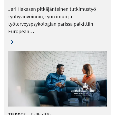
Jari Hakasen pitkäjänteinen tutkimustyö
työhyvinvoinnin, työn imun ja
työterveyspsykologian parissa palkittiin
European…
15.06.2026
TIEDOTE