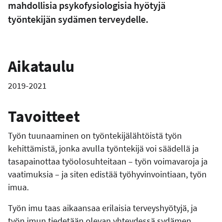
mahdollisia psykofysiologisia hyötyjä
työntekijän sydämen terveydelle.
Aikataulu
2019-2021
Tavoitteet
Työn tuunaaminen on työntekijälähtöistä työn
kehittämistä, jonka avulla työntekijä voi säädellä ja
tasapainottaa työolosuhteitaan – työn voimavaroja ja
vaatimuksia – ja siten edistää työhyvinvointiaan, työn
imua.
Työn imu taas aikaansaa erilaisia terveyshyötyjä, ja
työn imun tiedetään olevan yhteydessä sydämen