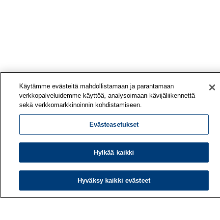
Käytämme evästeitä mahdollistamaan ja parantamaan
verkkopalveluidemme käyttöä, analysoimaan kävijäliikennettä
sekä verkkomarkkinoinnin kohdistamiseen.
Evästeasetukset
Hylkää kaikki
Hyväksy kaikki evästeet
Työterveyslaitos
PL 40