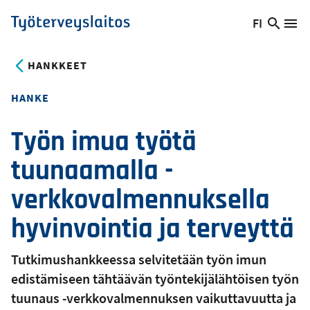
Hyppää
FI
Hae
Vaihda
Va
Työterveyslaitos
pääsisältöön
sivust
kieltä,
nykyinen
HANKKEET
kieli:
HANKE
Työn imua työtä
tuunaamalla -
verkkovalmennuksella
hyvinvointia ja terveyttä
Tutkimushankkeessa selvitetään työn imun
edistämiseen tähtäävän työntekijälähtöisen työn
tuunaus -verkkovalmennuksen vaikuttavuutta ja