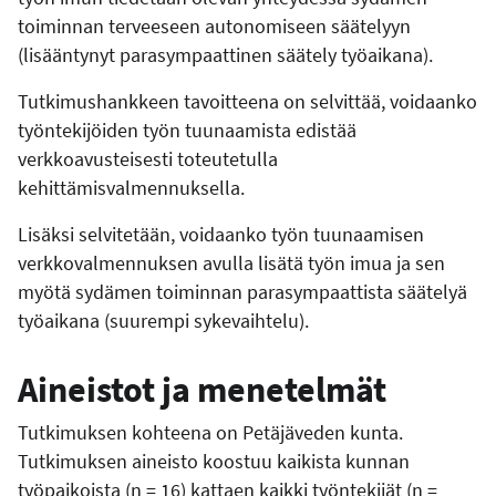
toiminnan terveeseen autonomiseen säätelyyn
(lisääntynyt parasympaattinen säätely työaikana).
Tutkimushankkeen tavoitteena on selvittää, voidaanko
työntekijöiden työn tuunaamista edistää
verkkoavusteisesti toteutetulla
kehittämisvalmennuksella.
Lisäksi selvitetään, voidaanko työn tuunaamisen
verkkovalmennuksen avulla lisätä työn imua ja sen
myötä sydämen toiminnan parasympaattista säätelyä
työaikana (suurempi sykevaihtelu).
Aineistot ja menetelmät
Tutkimuksen kohteena on Petäjäveden kunta.
Tutkimuksen aineisto koostuu kaikista kunnan
työpaikoista (n = 16) kattaen kaikki työntekijät (n =