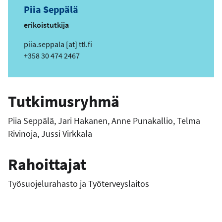
Piia Seppälä
erikoistutkija
s
piia.seppala
[at]
ttl.fi
ä
Puhelin
+358 30 474 2467
h
k
ö
Tutkimusryhmä
p
o
Piia Seppälä, Jari Hakanen, Anne Punakallio, Telma
s
Rivinoja, Jussi Virkkala
t
i
o
Rahoittajat
s
o
Työsuojelurahasto ja Työterveyslaitos
i
t
e