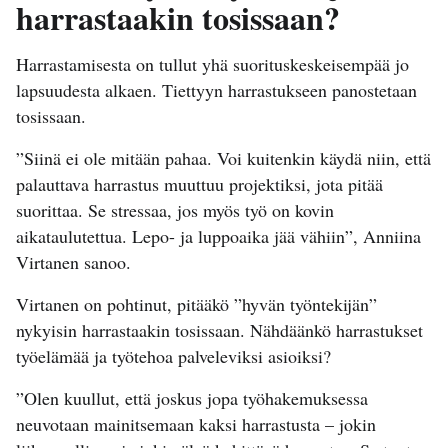
harrastaakin tosissaan?
Harrastamisesta on tullut yhä suorituskeskeisempää jo
lapsuudesta alkaen. Tiettyyn harrastukseen panostetaan
tosissaan.
”Siinä ei ole mitään pahaa. Voi kuitenkin käydä niin, että
palauttava harrastus muuttuu projektiksi, jota pitää
suorittaa. Se stressaa, jos myös työ on kovin
aikataulutettua. Lepo- ja luppoaika jää vähiin”, Anniina
Virtanen sanoo.
Virtanen on pohtinut, pitääkö ”hyvän työntekijän”
nykyisin harrastaakin tosissaan. Nähdäänkö harrastukset
työelämää ja työtehoa palveleviksi asioiksi?
”Olen kuullut, että joskus jopa työhakemuksessa
neuvotaan mainitsemaan kaksi harrastusta – jokin