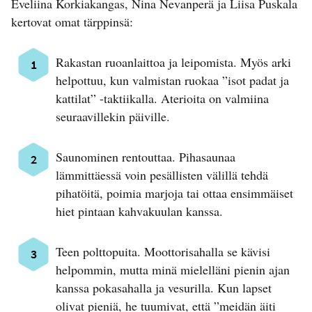
Eveliina Korkiakangas, Nina Nevanperä ja Liisa Puskala
kertovat omat tärppinsä:
Rakastan ruoanlaittoa ja leipomista. Myös arki
helpottuu, kun valmistan ruokaa ”isot padat ja
kattilat” -taktiikalla. Aterioita on valmiina
seuraavillekin päiville.
Saunominen rentouttaa. Pihasaunaa
lämmittäessä voin pesällisten välillä tehdä
pihatöitä, poimia marjoja tai ottaa ensimmäiset
hiet pintaan kahvakuulan kanssa.
Teen polttopuita. Moottorisahalla se kävisi
helpommin, mutta minä mielelläni pienin ajan
kanssa pokasahalla ja vesurilla. Kun lapset
olivat pieniä, he tuumivat, että ”meidän äiti