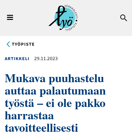
Hyppää
pääsisältöön
Ha
Valikko
TYÖPISTE
29.11.2023
ARTIKKELI
Mukava puuhastelu
auttaa palautumaan
työstä – ei ole pakko
harrastaa
tavoitteellisesti