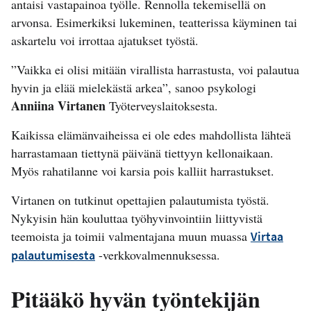
antaisi vastapainoa työlle. Rennolla tekemisellä on
arvonsa. Esimerkiksi lukeminen, teatterissa käyminen tai
askartelu voi irrottaa ajatukset työstä.
”Vaikka ei olisi mitään virallista harrastusta, voi palautua
hyvin ja elää mielekästä arkea”, sanoo psykologi
Anniina Virtanen
Työterveyslaitoksesta.
Kaikissa elämänvaiheissa ei ole edes mahdollista lähteä
harrastamaan tiettynä päivänä tiettyyn kellonaikaan.
Myös rahatilanne voi karsia pois kalliit harrastukset.
Virtanen on tutkinut opettajien palautumista työstä.
Nykyisin hän kouluttaa työhyvinvointiin liittyvistä
teemoista ja toimii valmentajana muun muassa
Virtaa
-verkkovalmennuksessa.
palautumisesta
Pitääkö hyvän työntekijän