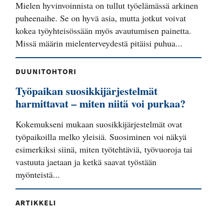
Mielen hyvinvoinnista on tullut työelämässä arkinen
puheenaihe. Se on hyvä asia, mutta jotkut voivat
kokea työyhteisössään myös avautumisen painetta.
Missä määrin mielenterveydestä pitäisi puhua...
DUUNITOHTORI
Työpaikan suosikkijärjestelmät
harmittavat – miten niitä voi purkaa?
Kokemukseni mukaan suosikkijärjestelmät ovat
työpaikoilla melko yleisiä. Suosiminen voi näkyä
esimerkiksi siinä, miten työtehtäviä, työvuoroja tai
vastuuta jaetaan ja ketkä saavat työstään
myönteistä...
ARTIKKELI