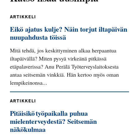
ARTIKKELI
Eikö ajatus kulje? Näin torjut iltapäivän
nuupahdusta töissä
Mitä tehdä, jos keskittyminen alkaa herpaantua
iltapäivällä? Miten pysyä virkeänä pitkässä
etäpalaverissa? Anu Perälä Työterveyslaitoksesta
antaa seitsemän vinkkiä. Hän kertoo myös oman
lempikeinonsa...
ARTIKKELI
Pitäisikö työpaikalla puhua
mielenterveydestä? Seitsemän
näkökulmaa