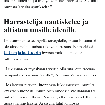
liikunnallinen ja jokin älyä kehittävä harrastus. Se tuntuu
minusta karulta ajatukselta.”
Harrastelija nautiskelee ja
altistuu uusille ideoille
Liikkuminen tekee hyvää terveydelle, mutta liikunta ei
ole ainoa palautumista tukeva harrastus. Esimerkiksi
hyvistä vaikutuksista on
taiteen ja kulttuurin
tutkimustietoa.
”Liikunnan ei myöskään tarvitse olla sitä, että treenaa
hampaat irvessä maratonille”, Anniina Virtanen sanoo.
”Jos kerron pitäväni luonnossa liikkumisesta, minulta
kysytään monesti, mihin olen lähdössä vaeltamaan tai
mikä teltta minulla on. Vastaan, että käyn kävelyllä ihan
tuossa lähimetsässä. Arkisella lähiluonnossa