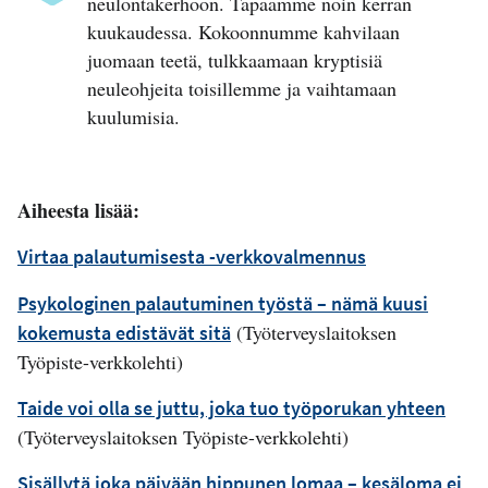
neulontakerhoon. Tapaamme noin kerran
kuukaudessa. Kokoonnumme kahvilaan
juomaan teetä, tulkkaamaan kryptisiä
neuleohjeita toisillemme ja vaihtamaan
kuulumisia.
Aiheesta lisää:
Virtaa palautumisesta -verkkovalmennus
Psykologinen palautuminen työstä – nämä kuusi
(Työterveyslaitoksen
kokemusta edistävät sitä
Työpiste-verkkolehti)
Taide voi olla se juttu, joka tuo työporukan yhteen
(Työterveyslaitoksen Työpiste-verkkolehti)
Sisällytä joka päivään hippunen lomaa – kesäloma ei