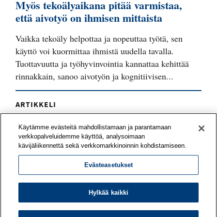
Myös tekoälyaikana pitää varmistaa,
että aivotyö on ihmisen mittaista
Vaikka tekoäly helpottaa ja nopeuttaa työtä, sen
käyttö voi kuormittaa ihmistä uudella tavalla.
Tuottavuutta ja työhyvinvointia kannattaa kehittää
rinnakkain, sanoo aivotyön ja kognitiivisen...
ARTIKKELI
Työyhteisö voi vahvistaa työnsä
Käytämme evästeitä mahdollistamaan ja parantamaan
mielekkyyttä yhteisvoimin
verkkopalveluidemme käyttöä, analysoimaan
kävijäliikennettä sekä verkkomarkkinoinnin kohdistamiseen.
Mitä asioita tiiminne pitää voimavaroina työssään?
Evästeasetukset
Mitkä odotukset eivät toteudu? Työn
merkityksellisyyttä on mahdollista kehittää
yhteisöllisesti – työporukan tai koko organisaation
Hylkää kaikki
kesken.