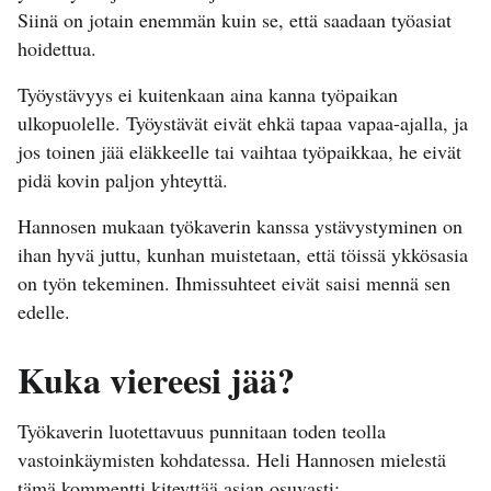
Siinä on jotain enemmän kuin se, että saadaan työasiat
hoidettua.
Työystävyys ei kuitenkaan aina kanna työpaikan
ulkopuolelle. Työystävät eivät ehkä tapaa vapaa-ajalla, ja
jos toinen jää eläkkeelle tai vaihtaa työpaikkaa, he eivät
pidä kovin paljon yhteyttä.
Hannosen mukaan työkaverin kanssa ystävystyminen on
ihan hyvä juttu, kunhan muistetaan, että töissä ykkösasia
on työn tekeminen. Ihmissuhteet eivät saisi mennä sen
edelle.
Kuka viereesi jää?
Työkaverin luotettavuus punnitaan toden teolla
vastoinkäymisten kohdatessa. Heli Hannosen mielestä
tämä kommentti kiteyttää asian osuvasti: