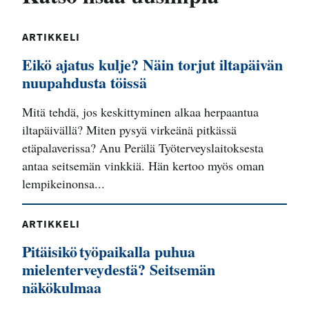
ARTIKKELI
Eikö ajatus kulje? Näin torjut iltapäivän
nuupahdusta töissä
Mitä tehdä, jos keskittyminen alkaa herpaantua
iltapäivällä? Miten pysyä virkeänä pitkässä
etäpalaverissa? Anu Perälä Työterveyslaitoksesta
antaa seitsemän vinkkiä. Hän kertoo myös oman
lempikeinonsa...
ARTIKKELI
Pitäisikö työpaikalla puhua
mielenterveydestä? Seitsemän
näkökulmaa