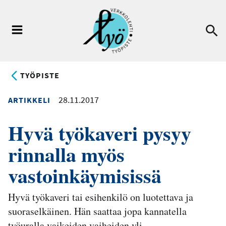
Hyppää
pääsisältöön
Ha
Valikko
TYÖPISTE
28.11.2017
ARTIKKELI
Hyvä työkaveri pysyy
rinnalla myös
vastoinkäymisissä
Hyvä työkaveri tai esihenkilö on luotettava ja
suoraselkäinen. Hän saattaa jopa kannatella
työuralla vaikeiden vaiheiden yli.