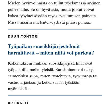
Mielen hyvinvoinnista on tullut työelämässä arkinen
puheenaihe. Se on hyvä asia, mutta jotkut voivat
kokea työyhteisössään myös avautumisen painetta.
Missä määrin mielenterveydestä pitäisi puhua...
DUUNITOHTORI
Työpaikan suosikkijärjestelmät
harmittavat – miten niitä voi purkaa?
Kokemukseni mukaan suosikkijärjestelmät ovat
työpaikoilla melko yleisiä. Suosiminen voi näkyä
esimerkiksi siinä, miten työtehtäviä, työvuoroja tai
vastuuta jaetaan ja ketkä saavat työstään
myönteistä...
ARTIKKELI