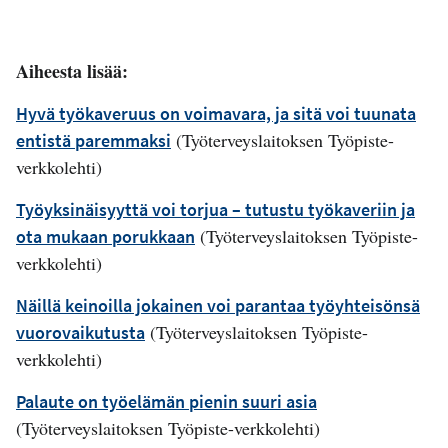
Aiheesta lisää:
Hyvä työkaveruus on voimavara, ja sitä voi tuunata
(Työterveyslaitoksen Työpiste-
entistä paremmaksi
verkkolehti)
Työyksinäisyyttä voi torjua – tutustu työkaveriin ja
(Työterveyslaitoksen Työpiste-
ota mukaan porukkaan
verkkolehti)
Näillä keinoilla jokainen voi parantaa työyhteisönsä
(Työterveyslaitoksen Työpiste-
vuorovaikutusta
verkkolehti)
Palaute on työelämän pienin suuri asia
(Työterveyslaitoksen Työpiste-verkkolehti)