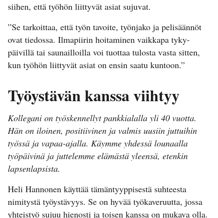
siihen, että työhön liittyvät asiat sujuvat.
”Se tarkoittaa, että työn tavoite, työnjako ja pelisäännöt
ovat tiedossa. Ilmapiirin hoitaminen vaikkapa tyky-
päivillä tai saunailloilla voi tuottaa tulosta vasta sitten,
kun työhön liittyvät asiat on ensin saatu kuntoon.”
Työystävän kanssa viihtyy
Kollegani on työskennellyt pankkialalla yli 40 vuotta.
Hän on iloinen, positiivinen ja valmis uusiin juttuihin
työssä ja vapaa-ajalla. Käymme yhdessä lounaalla
työpäivinä ja juttelemme elämästä yleensä, etenkin
lapsenlapsista.
Heli Hannonen käyttää tämäntyyppisestä suhteesta
nimitystä työystävyys. Se on hyvää työkaveruutta, jossa
yhteistyö sujuu hienosti ja toisen kanssa on mukava olla.