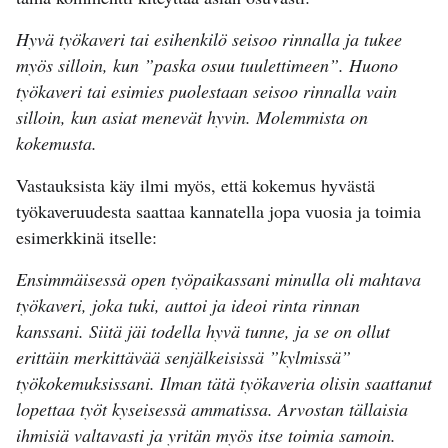
Hyvä työkaveri tai esihenkilö seisoo rinnalla ja tukee
myös silloin, kun ”paska osuu tuulettimeen”. Huono
työkaveri tai esimies puolestaan seisoo rinnalla vain
silloin, kun asiat menevät hyvin. Molemmista on
kokemusta.
Vastauksista käy ilmi myös, että kokemus hyvästä
työkaveruudesta saattaa kannatella jopa vuosia ja toimia
esimerkkinä itselle:
Ensimmäisessä open työpaikassani minulla oli mahtava
työkaveri, joka tuki, auttoi ja ideoi rinta rinnan
kanssani. Siitä jäi todella hyvä tunne, ja se on ollut
erittäin merkittävää senjälkeisissä ”kylmissä”
työkokemuksissani. Ilman tätä työkaveria olisin saattanut
lopettaa työt kyseisessä ammatissa. Arvostan tällaisia
ihmisiä valtavasti ja yritän myös itse toimia samoin.