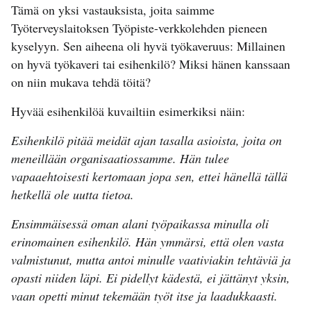
Tämä on yksi vastauksista, joita saimme
Työterveyslaitoksen Työpiste-verkkolehden pieneen
kyselyyn. Sen aiheena oli hyvä työkaveruus: Millainen
on hyvä työkaveri tai esihenkilö? Miksi hänen kanssaan
on niin mukava tehdä töitä?
Hyvää esihenkilöä kuvailtiin esimerkiksi näin:
Esihenkilö pitää meidät ajan tasalla asioista, joita on
meneillään organisaatiossamme. Hän tulee
vapaaehtoisesti kertomaan jopa sen, ettei hänellä tällä
hetkellä ole uutta tietoa.
Ensimmäisessä oman alani työpaikassa minulla oli
erinomainen esihenkilö. Hän ymmärsi, että olen vasta
valmistunut, mutta antoi minulle vaativiakin tehtäviä ja
opasti niiden läpi. Ei pidellyt kädestä, ei jättänyt yksin,
vaan opetti minut tekemään työt itse ja laadukkaasti.