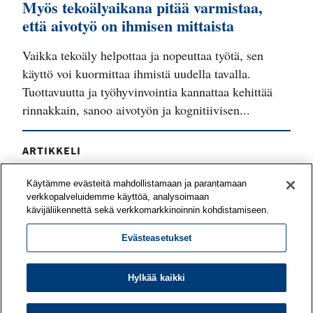
Myös tekoälyaikana pitää varmistaa,
että aivotyö on ihmisen mittaista
Vaikka tekoäly helpottaa ja nopeuttaa työtä, sen
käyttö voi kuormittaa ihmistä uudella tavalla.
Tuottavuutta ja työhyvinvointia kannattaa kehittää
rinnakkain, sanoo aivotyön ja kognitiivisen...
ARTIKKELI
Työyhteisö voi vahvistaa työnsä
Käytämme evästeitä mahdollistamaan ja parantamaan
mielekkyyttä yhteisvoimin
verkkopalveluidemme käyttöä, analysoimaan
kävijäliikennettä sekä verkkomarkkinoinnin kohdistamiseen.
Mitä asioita tiiminne pitää voimavaroina työssään?
Evästeasetukset
Mitkä odotukset eivät toteudu? Työn
merkityksellisyyttä on mahdollista kehittää
yhteisöllisesti – työporukan tai koko organisaation
Hylkää kaikki
kesken.