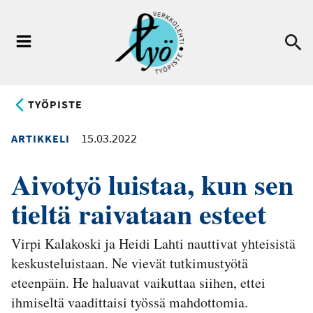
Hyppää
pääsisältöön
Ha
Valikko
TYÖPISTE
15.03.2022
ARTIKKELI
Aivotyö luistaa, kun sen
tieltä raivataan esteet
Virpi Kalakoski ja Heidi Lahti nauttivat yhteisistä
keskusteluistaan. Ne vievät tutkimustyötä
eteenpäin. He haluavat vaikuttaa siihen, ettei
ihmiseltä vaadittaisi työssä mahdottomia.