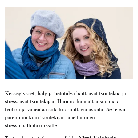
Keskeytykset, häly ja tietotulva haittaavat työntekoa ja
stressaavat työntekijää. Huomio kannattaa suunnata
työhön ja vähentää siitä kuormittavia asioita. Se tepsii
paremmin kuin työntekijän lähettäminen
stressinhallintakurssille.
Virpi Kalakoski
Tästä aiheesta tutkimuspäällikkö
ja