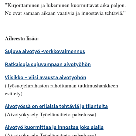
”Kirjoittaminen ja lukeminen kuormittavat aika paljon.
Ne ovat samaan aikaan vaativia ja innostavia tehtäviä.”
Aiheesta lisää:
Sujuva aivotyö -verkkovalmennus
Ratkaisuja sujuvampaan aivotyöhön
Viisikko – viisi avausta aivotyöhön
(Työsuojelurahaston rahoittaman tutkimushankkeen
esittely)
Aivotyössä on erilaisia tehtäviä ja tilanteita
(Aivotyökysely Työelämätieto-palvelussa)
Aivotyö kuormittaa ja innostaa joka alalla
(Aivotyökysely Työelämätieto-palvelussa)