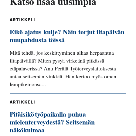
Katso lisää uusimpia
ARTIKKELI
Eikö ajatus kulje? Näin torjut iltapäivän
nuupahdusta töissä
Mitä tehdä, jos keskittyminen alkaa herpaantua
iltapäivällä? Miten pysyä virkeänä pitkässä
etäpalaverissa? Anu Perälä Työterveyslaitoksesta
antaa seitsemän vinkkiä. Hän kertoo myös oman
lempikeinonsa...
ARTIKKELI
Pitäisikö työpaikalla puhua
mielenterveydestä? Seitsemän
näkökulmaa