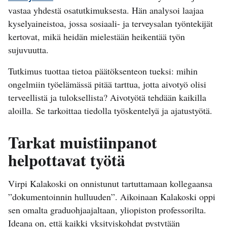
vastaa yhdestä osatutkimuksesta. Hän analysoi laajaa
kyselyaineistoa, jossa sosiaali- ja terveysalan työntekijät
kertovat, mikä heidän mielestään heikentää työn
sujuvuutta.
Tutkimus tuottaa tietoa päätöksenteon tueksi: mihin
ongelmiin työelämässä pitää tarttua, jotta aivotyö olisi
terveellistä ja tuloksellista? Aivotyötä tehdään kaikilla
aloilla. Se tarkoittaa tiedolla työskentelyä ja ajatustyötä.
Tarkat muistiinpanot
helpottavat työtä
Virpi Kalakoski on onnistunut tartuttamaan kollegaansa
”dokumentoinnin hulluuden”. Aikoinaan Kalakoski oppi
sen omalta graduohjaajaltaan, yliopiston professorilta.
Ideana on, että kaikki yksityiskohdat pystytään