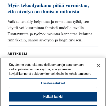
Myös tekoälyaikana pitää varmistaa,
että aivotyö on ihmisen mittaista
Vaikka tekoäly helpottaa ja nopeuttaa työtä, sen
käyttö voi kuormittaa ihmistä uudella tavalla.
Tuottavuutta ja työhyvinvointia kannattaa kehittää
rinnakkain, sanoo aivotyön ja kognitiivisen...
ARTIKKELI
Työyhteisö voi vahvistaa työnsä
Käytämme evästeitä mahdollistamaan ja parantamaan
mielekkyyttä yhteisvoimin
verkkopalveluidemme käyttöä, analysoimaan
kävijäliikennettä sekä verkkomarkkinoinnin kohdistamiseen.
Mitä asioita tiiminne pitää voimavaroina työssään?
Evästeasetukset
Mitkä odotukset eivät toteudu? Työn
merkityksellisyyttä on mahdollista kehittää
yhteisöllisesti – työporukan tai koko organisaation
Hylkää kaikki
kesken.