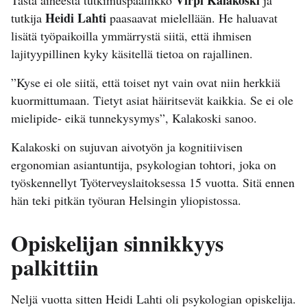
Heidi Lahti
tutkija
paasaavat mielellään. He haluavat
lisätä työpaikoilla ymmärrystä siitä, että ihmisen
lajityypillinen kyky käsitellä tietoa on rajallinen.
”Kyse ei ole siitä, että toiset nyt vain ovat niin herkkiä
kuormittumaan. Tietyt asiat häiritsevät kaikkia. Se ei ole
mielipide- eikä tunnekysymys”, Kalakoski sanoo.
Kalakoski on sujuvan aivotyön ja kognitiivisen
ergonomian asiantuntija, psykologian tohtori, joka on
työskennellyt Työterveyslaitoksessa 15 vuotta. Sitä ennen
hän teki pitkän työuran Helsingin yliopistossa.
Opiskelijan sinnikkyys
palkittiin
Neljä vuotta sitten Heidi Lahti oli psykologian opiskelija.