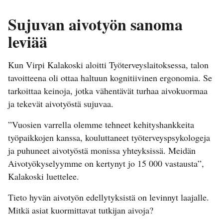
Sujuvan aivotyön sanoma
leviää
Kun Virpi Kalakoski aloitti Työterveyslaitoksessa, talon
tavoitteena oli ottaa haltuun kognitiivinen ergonomia. Se
tarkoittaa keinoja, jotka vähentävät turhaa aivokuormaa
ja tekevät aivotyöstä sujuvaa.
”Vuosien varrella olemme tehneet kehityshankkeita
työpaikkojen kanssa, kouluttaneet työterveyspsykologeja
ja puhuneet aivotyöstä monissa yhteyksissä. Meidän
Aivotyökyselyymme on kertynyt jo 15 000 vastausta”,
Kalakoski luettelee.
Tieto hyvän aivotyön edellytyksistä on levinnyt laajalle.
Mitkä asiat kuormittavat tutkijan aivoja?