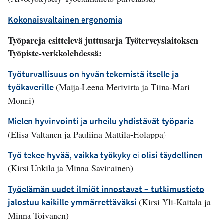
Kokonaisvaltainen ergonomia
Työpareja esittelevä juttusarja Työterveyslaitoksen
Työpiste-verkkolehdessä:
Työturvallisuus on hyvän tekemistä itselle ja
(Maija-Leena Merivirta ja Tiina-Mari
työkaverille
Monni)
Mielen hyvinvointi ja urheilu yhdistävät työparia
(Elisa Valtanen ja Pauliina Mattila-Holappa)
Työ tekee hyvää, vaikka työkyky ei olisi täydellinen
(Kirsi Unkila ja Minna Savinainen)
Työelämän uudet ilmiöt innostavat – tutkimustieto
(Kirsi Yli-Kaitala ja
jalostuu kaikille ymmärrettäväksi
Minna Toivanen)