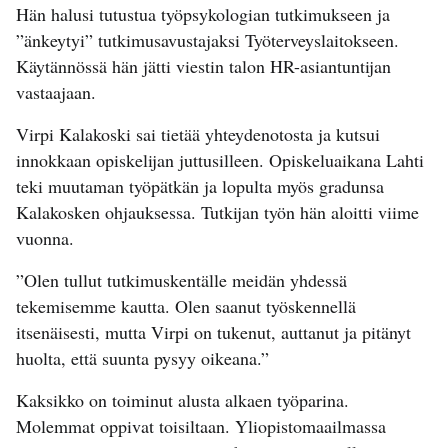
Hän halusi tutustua työpsykologian tutkimukseen ja
”änkeytyi” tutkimusavustajaksi Työterveyslaitokseen.
Käytännössä hän jätti viestin talon HR-asiantuntijan
vastaajaan.
Virpi Kalakoski sai tietää yhteydenotosta ja kutsui
innokkaan opiskelijan juttusilleen. Opiskeluaikana Lahti
teki muutaman työpätkän ja lopulta myös gradunsa
Kalakosken ohjauksessa. Tutkijan työn hän aloitti viime
vuonna.
”Olen tullut tutkimuskentälle meidän yhdessä
tekemisemme kautta. Olen saanut työskennellä
itsenäisesti, mutta Virpi on tukenut, auttanut ja pitänyt
huolta, että suunta pysyy oikeana.”
Kaksikko on toiminut alusta alkaen työparina.
Molemmat oppivat toisiltaan. Yliopistomaailmassa