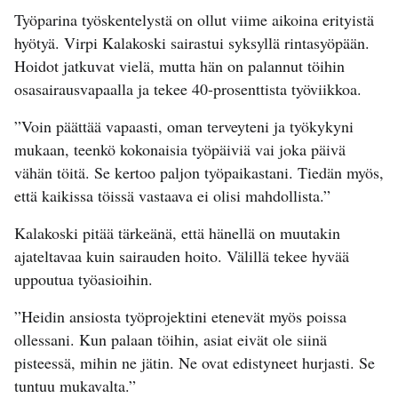
Työparina työskentelystä on ollut viime aikoina erityistä
hyötyä. Virpi Kalakoski sairastui syksyllä rintasyöpään.
Hoidot jatkuvat vielä, mutta hän on palannut töihin
osasairausvapaalla ja tekee 40-prosenttista työviikkoa.
”Voin päättää vapaasti, oman terveyteni ja työkykyni
mukaan, teenkö kokonaisia työpäiviä vai joka päivä
vähän töitä. Se kertoo paljon työpaikastani. Tiedän myös,
että kaikissa töissä vastaava ei olisi mahdollista.”
Kalakoski pitää tärkeänä, että hänellä on muutakin
ajateltavaa kuin sairauden hoito. Välillä tekee hyvää
uppoutua työasioihin.
”Heidin ansiosta työprojektini etenevät myös poissa
ollessani. Kun palaan töihin, asiat eivät ole siinä
pisteessä, mihin ne jätin. Ne ovat edistyneet hurjasti. Se
tuntuu mukavalta.”