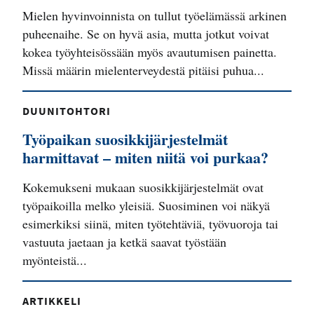
Mielen hyvinvoinnista on tullut työelämässä arkinen
puheenaihe. Se on hyvä asia, mutta jotkut voivat
kokea työyhteisössään myös avautumisen painetta.
Missä määrin mielenterveydestä pitäisi puhua...
DUUNITOHTORI
Työpaikan suosikkijärjestelmät
harmittavat – miten niitä voi purkaa?
Kokemukseni mukaan suosikkijärjestelmät ovat
työpaikoilla melko yleisiä. Suosiminen voi näkyä
esimerkiksi siinä, miten työtehtäviä, työvuoroja tai
vastuuta jaetaan ja ketkä saavat työstään
myönteistä...
ARTIKKELI