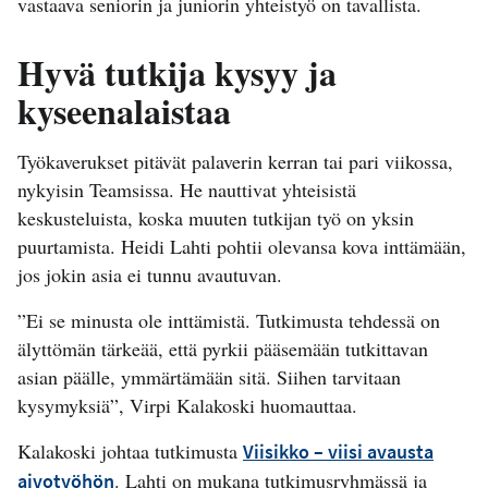
vastaava seniorin ja juniorin yhteistyö on tavallista.
Hyvä tutkija kysyy ja
kyseenalaistaa
Työkaverukset pitävät palaverin kerran tai pari viikossa,
nykyisin Teamsissa. He nauttivat yhteisistä
keskusteluista, koska muuten tutkijan työ on yksin
puurtamista. Heidi Lahti pohtii olevansa kova inttämään,
jos jokin asia ei tunnu avautuvan.
”Ei se minusta ole inttämistä. Tutkimusta tehdessä on
älyttömän tärkeää, että pyrkii pääsemään tutkittavan
asian päälle, ymmärtämään sitä. Siihen tarvitaan
kysymyksiä”, Virpi Kalakoski huomauttaa.
Kalakoski johtaa tutkimusta
Viisikko – viisi avausta
. Lahti on mukana tutkimusryhmässä ja
aivotyöhön