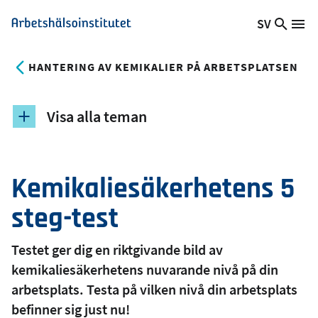
Hoppa
SV
Sök
Växla
Me
Arbetshälsoinstitutet
till
på
språk,
huvudinnehåll
webb
Aktuellt
HANTERING AV KEMIKALIER PÅ ARBETSPLATSEN
språk:
Visa alla teman
Kemikaliesäkerhetens 5
steg-test
Testet ger dig en riktgivande bild av
kemikaliesäkerhetens nuvarande nivå på din
arbetsplats. Testa på vilken nivå din arbetsplats
befinner sig just nu!