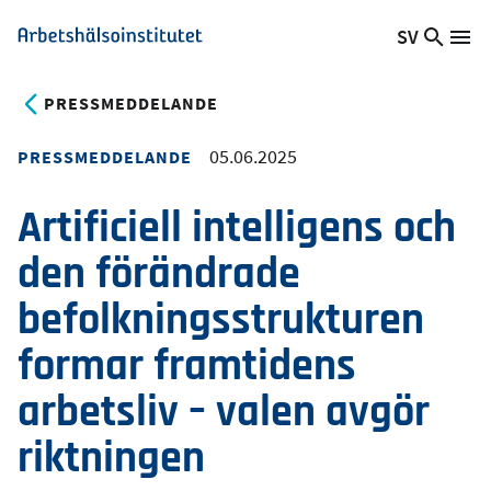
Hoppa
SV
Sök
Växla
Me
Arbetshälsoinstitutet
till
på
språk,
huvudinnehåll
webb
Aktuellt
PRESSMEDDELANDE
språk:
05.06.2025
PRESSMEDDELANDE
Artificiell intelligens och
den förändrade
befolkningsstrukturen
formar framtidens
arbetsliv – valen avgör
riktningen