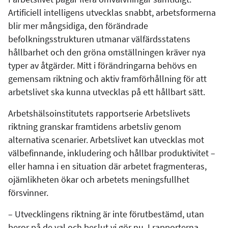
Artificiell intelligens utvecklas snabbt, arbetsformerna
blir mer mångsidiga, den förändrade
befolkningsstrukturen utmanar välfärdsstatens
hållbarhet och den gröna omställningen kräver nya
typer av åtgärder. Mitt i förändringarna behövs en
gemensam riktning och aktiv framförhållning för att
arbetslivet ska kunna utvecklas på ett hållbart sätt.
Arbetshälsoinstitutets rapportserie Arbetslivets
riktning granskar framtidens arbetsliv genom
alternativa scenarier. Arbetslivet kan utvecklas mot
välbefinnande, inkludering och hållbar produktivitet –
eller hamna i en situation där arbetet fragmenteras,
ojämlikheten ökar och arbetets meningsfullhet
försvinner.
– Utvecklingens riktning är inte förutbestämd, utan
beror på de val och beslut vi gör nu. I rapporterna