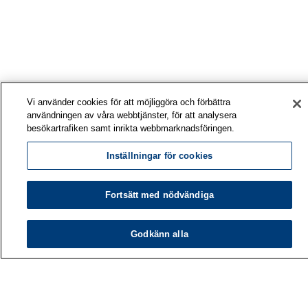
Vi använder cookies för att möjliggöra och förbättra
användningen av våra webbtjänster, för att analysera
besökartrafiken samt inrikta webbmarknadsföringen.
Inställningar för cookies
Fortsätt med nödvändiga
Arbetshälsoinstitutet
Godkänn alla
PB 40
00032 ARBETSHÄLSOINSTITUTET
Telefon: 030 474 1 (lna/msa)