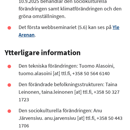
10.9.2025 behandlar den sociokulturella
förändringen samt klimatförändringen och den
gröna omställningen.
Det första webbseminariet (5.6) kan ses på
Yle
Arenan
.
Ytterligare information
Den tekniska förändringen: Tuomo Alasoini,
tuomo.alasoini
[at]
ttl.fi
, +358 50 564 6140
Den förändrade befolkningsstrukturen: Taina
Leinonen,
taina.leinonen
[at]
ttl.fi
, +358 50 327
1723
Den sociokulturella förändringen: Anu
Järvensivu.
anu.jarvensivu
[at]
ttl.fi
, +358 50 443
1706