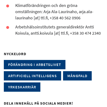
Klimatförändringen och den gröna
omställningen: Arja Ala-Laurinaho,
arja.ala-
laurinaho
[at]
ttl.fi
, +358 40 562 0906
Arbetshälsoinstitutets generaldirektör Antti
Koivula,
antti.koivula
[at]
ttl.fi
, +358 30 474 2340
NYCKELORD
FÖRÄNDRING I ARBETSLIVET
ARTIFICIELL INTELLIGENS
MÅNGFALD
YRKESKARRIÄR
DELA INNEHÅLL PÅ SOCIALA MEDIER!