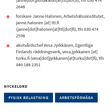
(anne[dot]punakallio[at]ttl[dot]fi)
, tfn 030 474
2648
forskare Janne Halonen, Arbetshälsoinstitutet,
janne.halonen
[at]
ttl.fi
(janne[dot]halonen[at]ttl[dot]fi)
, tfn 030 474
2598
akutvårdschef Vesa Jyrkkänen, Egentliga
Finlands räddningsverk,
vesa.jyrkkanen
[at]
turku.fi
(vesa[dot]jyrkkanen[at]turku[dot]fi)
, tfn
040 188 2351
NYCKELORD
FYSISK BELASTNING
ARBETSFÖRMÅGA