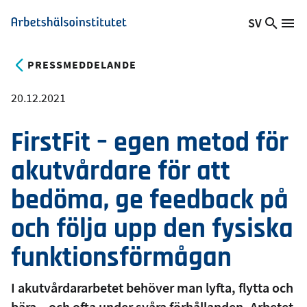
Hoppa
SV
Sök
Växla
Me
Arbetshälsoinstitutet
till
på
språk,
huvudinnehåll
webb
Aktuellt
PRESSMEDDELANDE
språk:
20.12.2021
FirstFit – egen metod för
akutvårdare för att
bedöma, ge feedback på
och följa upp den fysiska
funktionsförmågan
I akutvårdararbetet behöver man lyfta, flytta och
bära – och ofta under svåra förhållanden. Arbetet