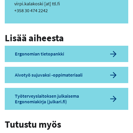
s
virpi.kalakoski
[at]
ttl.fi
e
ä
Puhelin
+358 30 474 2242
h
k
ö
Lisää aiheesta
p
o
s
Ergonomian tietopankki
t
i
o
Aivotyö sujuvaksi -oppimateriaali
s
o
i
Työterveyslaitoksen julkaisema
t
Ergonomiakirja (julkari.fi)
e
Tutustu myös