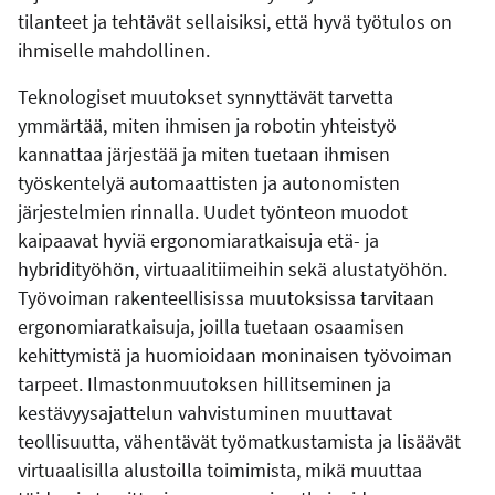
tilanteet ja tehtävät sellaisiksi, että hyvä työtulos on
ihmiselle mahdollinen.
Teknologiset muutokset synnyttävät tarvetta
ymmärtää, miten ihmisen ja robotin yhteistyö
kannattaa järjestää ja miten tuetaan ihmisen
työskentelyä automaattisten ja autonomisten
järjestelmien rinnalla. Uudet työnteon muodot
kaipaavat hyviä ergonomiaratkaisuja etä- ja
hybridityöhön, virtuaalitiimeihin sekä alustatyöhön.
Työvoiman rakenteellisissa muutoksissa tarvitaan
ergonomiaratkaisuja, joilla tuetaan osaamisen
kehittymistä ja huomioidaan moninaisen työvoiman
tarpeet. Ilmastonmuutoksen hillitseminen ja
kestävyysajattelun vahvistuminen muuttavat
teollisuutta, vähentävät työmatkustamista ja lisäävät
virtuaalisilla alustoilla toimimista, mikä muuttaa