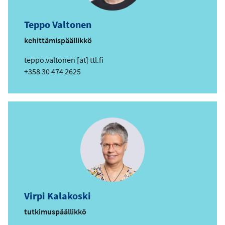
Teppo Valtonen
kehittämispäällikkö
s
teppo.valtonen
[at]
ttl.fi
ä
Puhelin
+358 30 474 2625
h
k
ö
p
o
s
t
i
o
s
Virpi Kalakoski
o
i
tutkimuspäällikkö
t