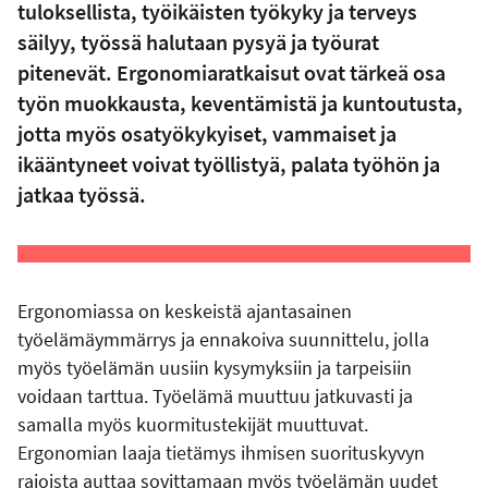
tuloksellista, työikäisten työkyky ja terveys
säilyy, työssä halutaan pysyä ja työurat
pitenevät. Ergonomiaratkaisut ovat tärkeä osa
työn muokkausta, keventämistä ja kuntoutusta,
jotta myös osatyökykyiset, vammaiset ja
ikääntyneet voivat työllistyä, palata työhön ja
jatkaa työssä.
Ergonomiassa on keskeistä ajantasainen
työelämäymmärrys ja ennakoiva suunnittelu, jolla
myös työelämän uusiin kysymyksiin ja tarpeisiin
voidaan tarttua. Työelämä muuttuu jatkuvasti ja
samalla myös kuormitustekijät muuttuvat.
Ergonomian laaja tietämys ihmisen suorituskyvyn
rajoista auttaa sovittamaan myös työelämän uudet