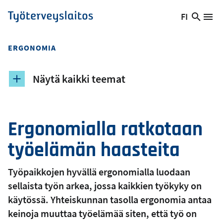
Hyppää
FI
Hae
Vaihda
Va
Työterveyslaitos
pääsisältöön
sivust
kieltä,
nykyinen
ERGONOMIA
kieli:
Näytä kaikki teemat
Ergonomialla ratkotaan
työelämän haasteita
Työpaikkojen hyvällä ergonomialla luodaan
sellaista työn arkea, jossa kaikkien työkyky on
käytössä. Yhteiskunnan tasolla ergonomia antaa
keinoja muuttaa työelämää siten, että työ on