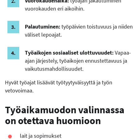
Vuorokaudenaika:
työajan jakautuminen
vuorokauden eri aikoihin.
Palautuminen:
työpäivien toistuvuus ja niiden
väliset lepoajat.
Työaikojen sosiaaliset ulottuvuudet:
Vapaa-
ajan järjestely, työaikojen ennustettavuus ja
vaikutusmahdollisuudet.
Hyvät työajat lisäävät työtyytyväisyyttä ja työn
vetovoimaa.
Työaikamuodon valinnassa
on otettava huomioon
lait ja sopimukset