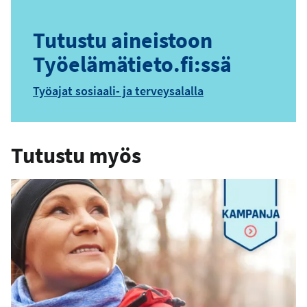
Tutustu aineistoon
Työelämätieto.fi:ssä
Työajat sosiaali- ja terveysalalla
Tutustu myös