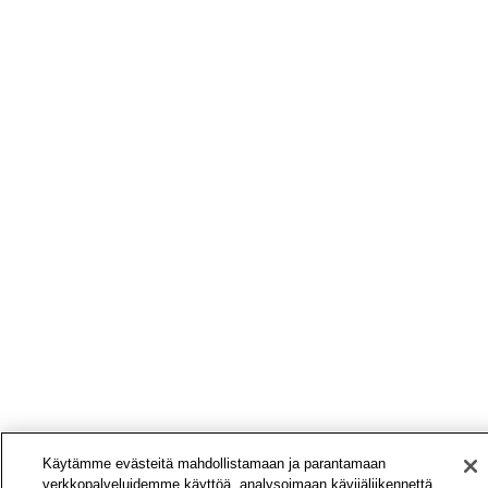
Käytämme evästeitä mahdollistamaan ja parantamaan
verkkopalveluidemme käyttöä, analysoimaan kävijäliikennettä