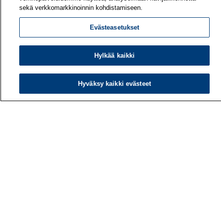
sekä verkkomarkkinoinnin kohdistamiseen.
Evästeasetukset
Hylkää kaikki
Hyväksy kaikki evästeet
Työterveyslaitos
PL 40
00032 TYÖTERVEYSLAITOS
Puhelin: 030 474 1 (pvm/mpm)
Yhteystiedot
Laskutustiedot
Medialle