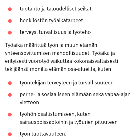
tuotanto ja taloudelliset seikat
henkilöstön työaikatarpeet
terveys, turvallisuus ja työteho
Työaika määrittää työn ja muun elämän
yhteensovittamisen mahdollisuudet. Työaika ja
erityisesti vuorotyö vaikuttaa kokonaisvaltaisesti
tekijäänsä monilla elämän osa-alueilla, kuten
työntekijän terveyteen ja turvallisuuteen
perhe- ja sosiaaliseen elämään sekä vapaa-ajan
viettoon
työhön osallistumiseen, kuten
sairauspoissaoloihin ja työurien pituuteen
työn tuottavuuteen.