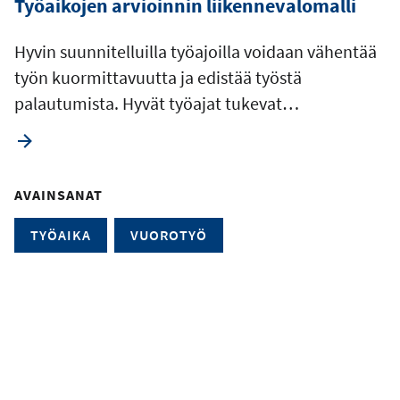
Työaikojen arvioinnin liikennevalomalli
Hyvin suunnitelluilla työajoilla voidaan vähentää
työn kuormittavuutta ja edistää työstä
palautumista. Hyvät työajat tukevat…
AVAINSANAT
TYÖAIKA
VUOROTYÖ