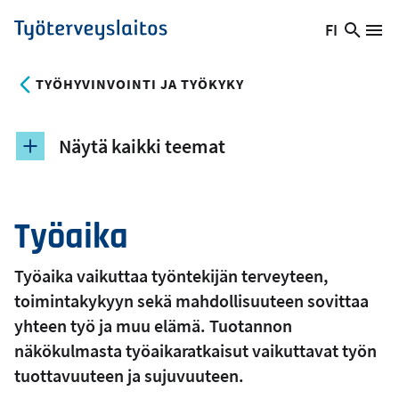
Hyppää
FI
Hae
Vaihda
Va
Työterveyslaitos
pääsisältöön
sivust
kieltä,
nykyinen
TYÖHYVINVOINTI JA TYÖKYKY
kieli:
Näytä kaikki teemat
Työaika
Työaika vaikuttaa työntekijän terveyteen,
toimintakykyyn sekä mahdollisuuteen sovittaa
yhteen työ ja muu elämä. Tuotannon
näkökulmasta työaikaratkaisut vaikuttavat työn
tuottavuuteen ja sujuvuuteen.