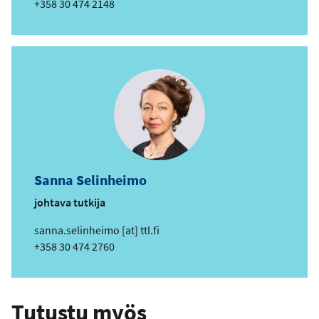
ä
Puhelin
+358 30 474 2148
h
k
ö
p
o
s
t
i
o
s
Sanna Selinheimo
o
i
johtava tutkija
t
s
sanna.selinheimo
[at]
ttl.fi
e
ä
Puhelin
+358 30 474 2760
h
k
ö
Tutustu myös
p