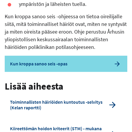
ympäristön ja läheisten tuella.
Kun kroppa sanoo seis -ohjeessa on tietoa oireilijalle
siitä, mitä toiminnalliset häiriöt ovat, miten ne syntyvät
ja miten oireista pääsee eroon. Ohje perustuu Århusin
yliopistollisen keskussairaalan toiminnallisten
häiriöiden poliklinikan potilasohjeeseen.
Kun kroppa sanoo seis -opas
Lisää aiheesta
Toiminnallisten häiriöiden kuntoutus -selvitys
(Kelan raportti)
Kiireettömän hoidon kriteerit (STM) - mukana