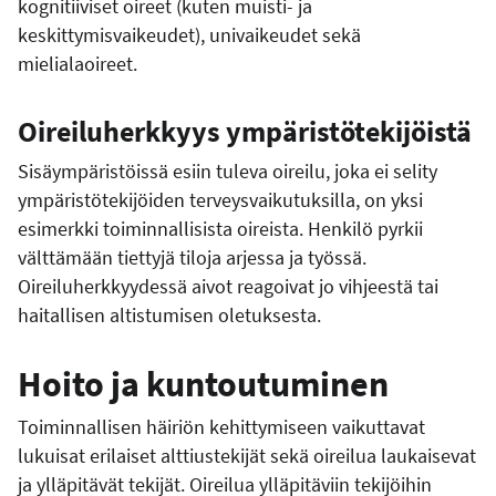
kognitiiviset oireet (kuten muisti- ja
keskittymisvaikeudet), univaikeudet sekä
mielialaoireet.
Oireiluherkkyys ympäristötekijöistä
Sisäympäristöissä esiin tuleva oireilu, joka ei selity
ympäristötekijöiden terveysvaikutuksilla, on yksi
esimerkki toiminnallisista oireista. Henkilö pyrkii
välttämään tiettyjä tiloja arjessa ja työssä.
Oireiluherkkyydessä aivot reagoivat jo vihjeestä tai
haitallisen altistumisen oletuksesta.
Hoito ja kuntoutuminen
Toiminnallisen häiriön kehittymiseen vaikuttavat
lukuisat erilaiset alttiustekijät sekä oireilua laukaisevat
ja ylläpitävät tekijät. Oireilua ylläpitäviin tekijöihin