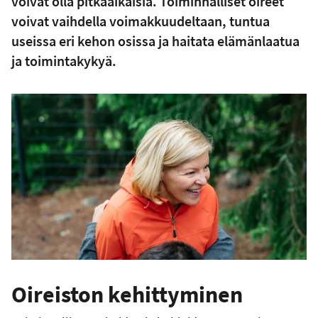
voivat olla pitkäaikaisia. Toiminnalliset oireet
voivat vaihdella voimakkuudeltaan, tuntua
useissa eri kehon osissa ja haitata elämänlaatua
ja toimintakykyä.
Oireiston kehittyminen