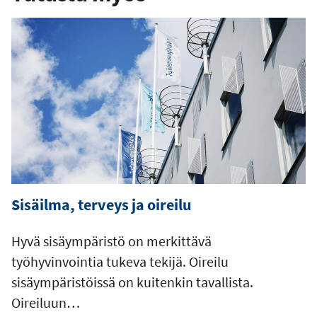
o
s
t
i
o
s
o
i
t
e
Sisäilma, terveys ja oireilu
Hyvä sisäympäristö on merkittävä
työhyvinvointia tukeva tekijä. Oireilu
sisäympäristöissä on kuitenkin tavallista.
Oireiluun…