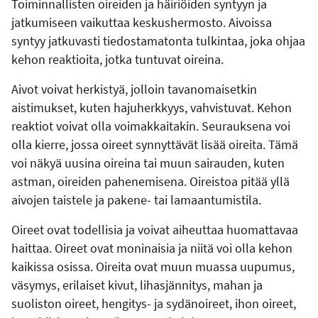
Toiminnallisten oireiden ja häiriöiden syntyyn ja
jatkumiseen vaikuttaa keskushermosto. Aivoissa
syntyy jatkuvasti tiedostamatonta tulkintaa, joka ohjaa
kehon reaktioita, jotka tuntuvat oireina.
Aivot voivat herkistyä, jolloin tavanomaisetkin
aistimukset, kuten hajuherkkyys, vahvistuvat. Kehon
reaktiot voivat olla voimakkaitakin. Seurauksena voi
olla kierre, jossa oireet synnyttävät lisää oireita. Tämä
voi näkyä uusina oireina tai muun sairauden, kuten
astman, oireiden pahenemisena. Oireistoa pitää yllä
aivojen taistele ja pakene- tai lamaantumistila.
Oireet ovat todellisia ja voivat aiheuttaa huomattavaa
haittaa. Oireet ovat moninaisia ja niitä voi olla kehon
kaikissa osissa. Oireita ovat muun muassa uupumus,
väsymys, erilaiset kivut, lihasjännitys, mahan ja
suoliston oireet, hengitys- ja sydänoireet, ihon oireet,