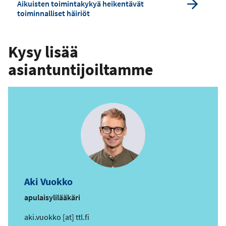
Aikuisten toimintakykyä heikentävät
toiminnalliset häiriöt
Kysy lisää
asiantuntijoiltamme
Aki Vuokko
apulaisylilääkäri
s
aki.vuokko
[at]
ttl.fi