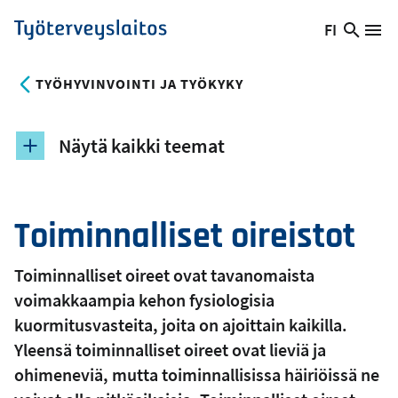
Hyppää
FI
Hae
Vaihda
Va
Työterveyslaitos
pääsisältöön
sivust
kieltä,
nykyinen
TYÖHYVINVOINTI JA TYÖKYKY
kieli:
Näytä kaikki teemat
Toiminnalliset oireistot
Toiminnalliset oireet ovat tavanomaista
voimakkaampia kehon fysiologisia
kuormitusvasteita, joita on ajoittain kaikilla.
Yleensä toiminnalliset oireet ovat lieviä ja
ohimeneviä, mutta toiminnallisissa häiriöissä ne