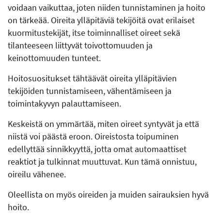
voidaan vaikuttaa, joten niiden tunnistaminen ja hoito
on tärkeää. Oireita ylläpitäviä tekijöitä ovat erilaiset
kuormitustekijät, itse toiminnalliset oireet sekä
tilanteeseen liittyvät toivottomuuden ja
keinottomuuden tunteet.
Hoitosuositukset tähtäävät oireita ylläpitävien
tekijöiden tunnistamiseen, vähentämiseen ja
toimintakyvyn palauttamiseen.
Keskeistä on ymmärtää, miten oireet syntyvät ja että
niistä voi päästä eroon. Oireistosta toipuminen
edellyttää sinnikkyyttä, jotta omat automaattiset
reaktiot ja tulkinnat muuttuvat. Kun tämä onnistuu,
oireilu vähenee.
Oleellista on myös oireiden ja muiden sairauksien hyvä
hoito.