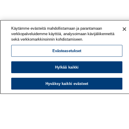
Käytämme evästeitä mahdollistamaan ja parantamaan
verkkopalveluidemme käyttöä, analysoimaan kävijäliikennettä
sekä verkkomarkkinoinnin kohdistamiseen.
Evästeasetukset
Hylkää kaikki
Työterveyslaitos
PL 40
Hyväksy kaikki evästeet
00032 TYÖTERVEYSLAITOS
Puhelin: 030 474 1 (pvm/mpm)
Yhteystiedot
Laskutustiedot
Medialle