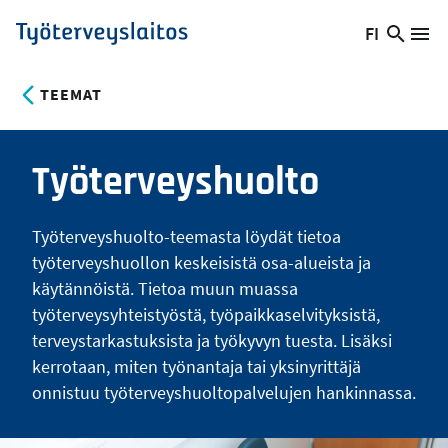
Hyppää
FI
Hae
Vaihda
Va
Työterveyslaitos
pääsisältöön
sivust
kieltä,
nykyinen
TEEMAT
kieli:
Työterveyshuolto
Työterveyshuolto-teemasta löydät tietoa
työterveyshuollon keskeisistä osa-alueista ja
käytännöistä. Tietoa muun muassa
työterveysyhteistyöstä, työpaikkaselvityksistä,
terveystarkastuksista ja työkyvyn tuesta. Lisäksi
kerrotaan, miten työnantaja tai yksinyrittäjä
onnistuu työterveyshuoltopalvelujen hankinnassa.