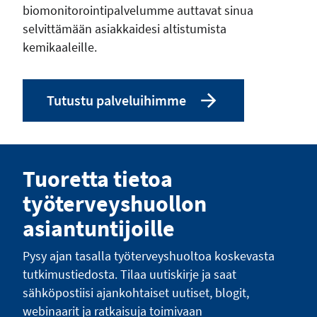
biomonitorointipalvelumme auttavat sinua
selvittämään asiakkaidesi altistumista
kemikaaleille.
Tutustu palveluihimme
Tuoretta tietoa
työterveyshuollon
asiantuntijoille
Pysy ajan tasalla työterveyshuoltoa koskevasta
tutkimustiedosta. Tilaa uutiskirje ja saat
sähköpostiisi ajankohtaiset uutiset, blogit,
webinaarit ja ratkaisuja toimivaan