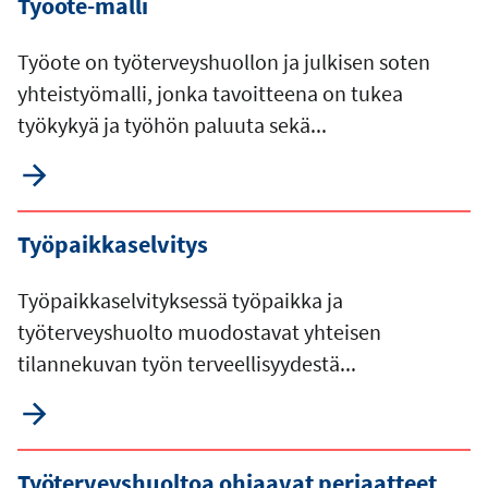
Työote-malli
Työote on työterveyshuollon ja julkisen soten
yhteistyömalli, jonka tavoitteena on tukea
työkykyä ja työhön paluuta sekä...
Työpaikkaselvitys
Työpaikkaselvityksessä työpaikka ja
työterveyshuolto muodostavat yhteisen
tilannekuvan työn terveellisyydestä...
Työterveyshuoltoa ohjaavat periaatteet