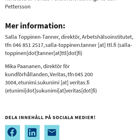
Pettersson
Mer information:
Salla Toppinen-Tanner, direktör, Arbetshälsoinstitutet,
tfn 046 851 2517,
salla-toppinen.tanner
[at]
ttl.fi
(
salla-
toppinen[dot]tanner[at]ttl[dot]fi
)
Mika Paananen, direktör för
kundförhållanden, Veritas, tfn
045 200
3004,
etunimi.sukunimi
[at]
veritas.fi
(
etunimi[dot]sukunimi[at]veritas[dot]fi
)
DELA INNEHÅLL PÅ SOCIALA MEDIER!