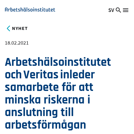
Hoppa
SV
Sök
Växla
Me
Arbetshälsoinstitutet
till
på
språk,
huvudinnehåll
webb
Aktuellt
NYHET
språk:
18.02.2021
Arbetshälsoinstitutet
och Veritas inleder
samarbete för att
minska riskerna i
anslutning till
arbetsförmågan