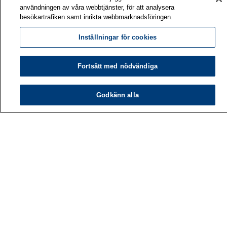
användningen av våra webbtjänster, för att analysera
besökartrafiken samt inrikta webbmarknadsföringen.
Inställningar för cookies
Fortsätt med nödvändiga
Godkänn alla
Arbetshälsoinstitutet
PB 40
00032 ARBETSHÄLSOINSTITUTET
Telefon: 030 474 1 (lna/msa)