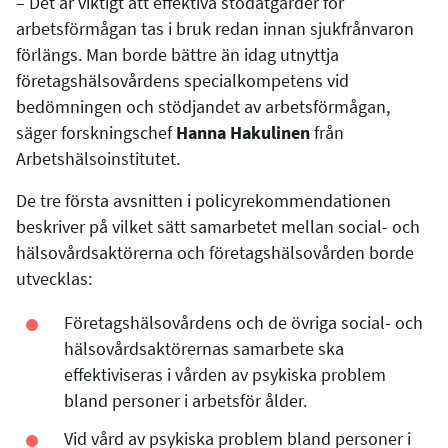
– Det är viktigt att effektiva stödåtgärder för
arbetsförmågan tas i bruk redan innan sjukfrånvaron
förlängs. Man borde bättre än idag utnyttja
företagshälsovårdens specialkompetens vid
bedömningen och stödjandet av arbetsförmågan,
säger forskningschef
Hanna Hakulinen
från
Arbetshälsoinstitutet.
De tre första avsnitten i policyrekommendationen
beskriver på vilket sätt samarbetet mellan social- och
hälsovårdsaktörerna och företagshälsovården borde
utvecklas:
Företagshälsovårdens och de övriga social- och
hälsovårdsaktörernas samarbete ska
effektiviseras i vården av psykiska problem
bland personer i arbetsför ålder.
Vid vård av psykiska problem bland personer i