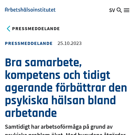
Hoppa
SV
Sök
Växla
Me
Arbetshälsoinstitutet
till
på
språk,
huvudinnehåll
webb
Aktuellt
PRESSMEDDELANDE
språk:
25.10.2023
PRESSMEDDELANDE
Bra samarbete,
kompetens och tidigt
agerande förbättrar den
psykiska hälsan bland
arbetande
Samtidigt har arbetsoförmåga på grund av
psykiska problem ökat. Med hurudana åtgärder