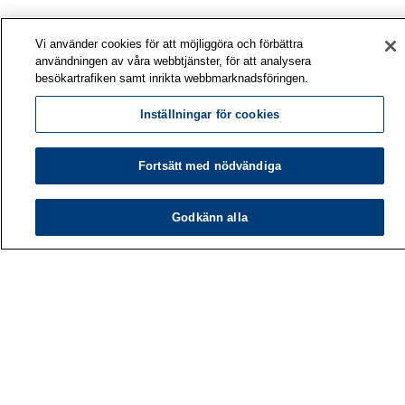
Vi använder cookies för att möjliggöra och förbättra
användningen av våra webbtjänster, för att analysera
besökartrafiken samt inrikta webbmarknadsföringen.
Inställningar för cookies
Fortsätt med nödvändiga
Godkänn alla
Arbetshälsoinstitutet
PB 40
00032 ARBETSHÄLSOINSTITUTET
Telefon: 030 474 1 (lna/msa)
Kontaktuppgifter
Mediatjänster
Om oss