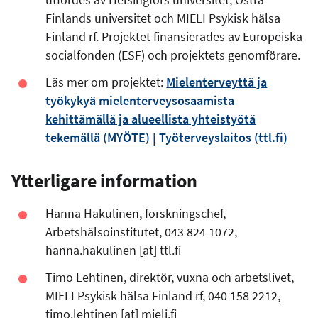
Finlands universitet och
MIELI Psykisk hälsa
Finland rf.
Projektet finansierades av Europeiska
socialfonden (ESF) och projektets genomförare.
Läs mer om projektet:
Mielenterveyttä ja
työkykyä mielenterveysosaamista
kehittämällä ja alueellista yhteistyötä
tekemällä (MYÖTE) | Työterveyslaitos (ttl.fi)
Ytterligare information
Hanna Hakulinen, forskningschef,
Arbetshälsoinstitutet, 043 824 1072,
hanna.hakulinen
[at]
ttl.fi
Timo Lehtinen, d
irektör, vuxna och arbetslivet,
MIELI Psykisk hälsa Finland rf, 040 158 2212,
timo.lehtinen
[at]
mieli.fi