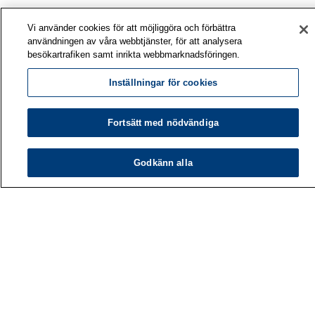
Vi använder cookies för att möjliggöra och förbättra
användningen av våra webbtjänster, för att analysera
besökartrafiken samt inrikta webbmarknadsföringen.
Inställningar för cookies
Fortsätt med nödvändiga
Arbetshälsoinstitutet
Godkänn alla
PB 40
00032 ARBETSHÄLSOINSTITUTET
Telefon: 030 474 1 (lna/msa)
Kontaktuppgifter
Mediatjänster
Om oss
Lediga jobb