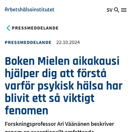
Hoppa
SV
Sök
Växla
Me
Arbetshälsoinstitutet
till
på
språk,
huvudinnehåll
webb
Aktuellt
PRESSMEDDELANDE
språk:
22.10.2024
PRESSMEDDELANDE
Boken Mielen aikakausi
hjälper dig att förstå
varför psykisk hälsa har
blivit ett så viktigt
fenomen
Forskningsprofessor Ari Väänänen beskriver
genom en exceptionellt omfattande