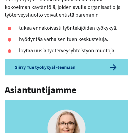
kokoelman käytäntöjä, joiden avulla organisaatio ja
työterveyshuolto voivat entistä paremmin
tukea ennakoivasti työntekijöiden työkykyä.
hyödyntää varhaisen tuen keskusteluja.
löytää uusia työterveysyhteistyön muotoja.
Siirry Tue työkykyä! -teemaan
Asiantuntijamme