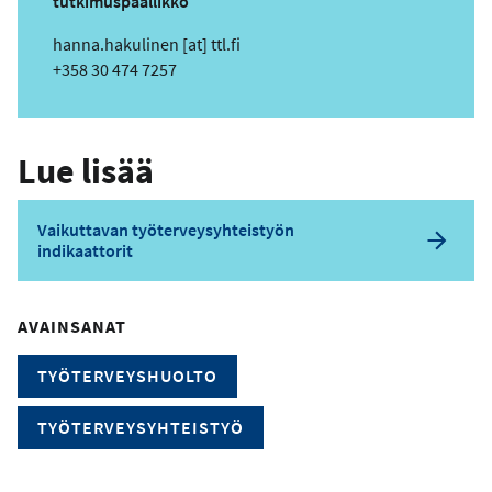
tutkimuspäällikkö
t
s
hanna.hakulinen
[at]
ttl.fi
e
ä
Puhelin
+358 30 474 7257
h
k
ö
Lue lisää
p
o
s
Vaikuttavan työterveysyhteistyön
t
indikaattorit
i
o
s
AVAINSANAT
o
i
TYÖTERVEYSHUOLTO
t
e
TYÖTERVEYSYHTEISTYÖ