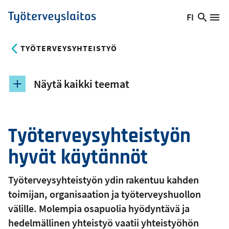
Hyppää
FI
Hae
Vaihda
Va
Työterveyslaitos
pääsisältöön
sivust
kieltä,
nykyinen
TYÖTERVEYSYHTEISTYÖ
kieli:
Näytä kaikki teemat
Työterveysyhteistyön
hyvät käytännöt
Työterveysyhteistyön ydin rakentuu kahden
toimijan, organisaation ja työterveyshuollon
välille. Molempia osapuolia hyödyntävä ja
hedelmällinen yhteistyö vaatii yhteistyöhön