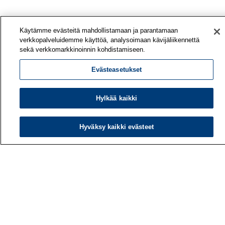
Käytämme evästeitä mahdollistamaan ja parantamaan
verkkopalveluidemme käyttöä, analysoimaan kävijäliikennettä
sekä verkkomarkkinoinnin kohdistamiseen.
Evästeasetukset
Hylkää kaikki
Hyväksy kaikki evästeet
Työterveyslaitos
PL 40
00032 TYÖTERVEYSLAITOS