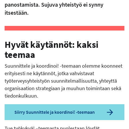
panostamista. Sujuva yhteistyö ei synny
itsestään.
Hyvät käytännöt: kaksi
teemaa
Suunnittele ja koordinoi! -teemaan olemme koonneet
erityisesti ne käytännöt, jotka vahvistavat
työterveysyhteistyön suunnitelmallisuutta, yhteyttä
organisaation strategiaan ja muuhun toimintaan sekä
tiedonkulkuun.
Siirry Suunnittele ja koordinoi! -teemaan
Tue työkykyä! –teemasta puolestaan löydät