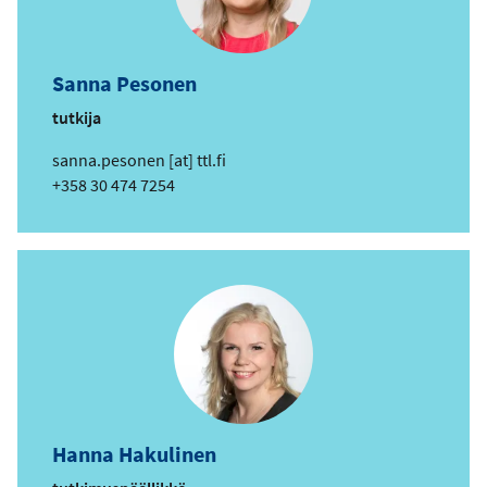
Sanna Pesonen
tutkija
s
sanna.pesonen
[at]
ttl.fi
ä
Puhelin
+358 30 474 7254
h
k
ö
p
o
s
t
i
o
s
Hanna Hakulinen
o
i